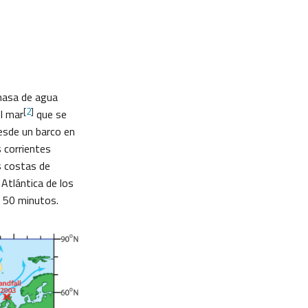
 masa de agua
[
2
]
el mar
que se
esde un barco en
 corrientes
s costas de
 Atlántica de los
s 50 minutos.