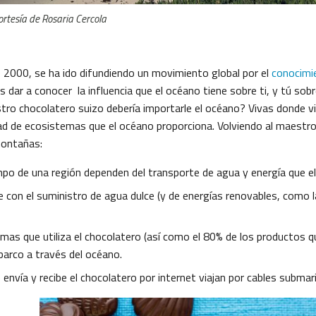
rtesía de Rosaria Cercola
e 2000, se ha ido difundiendo un movimiento global por el
conocimi
s dar a conocer la influencia que el océano tiene sobre ti, y tú sobre
tro chocolatero suizo debería importarle el océano? Vivas donde v
idad de ecosistemas que el océano proporciona. Volviendo al maestr
montañas:
empo de una región dependen del transporte de agua y energía que el
con el suministro de agua dulce (y de energías renovables, como la 
imas que utiliza el chocolatero (así como el 80% de los productos
barco a través del océano.
envía y recibe el chocolatero por internet viajan por cables submar