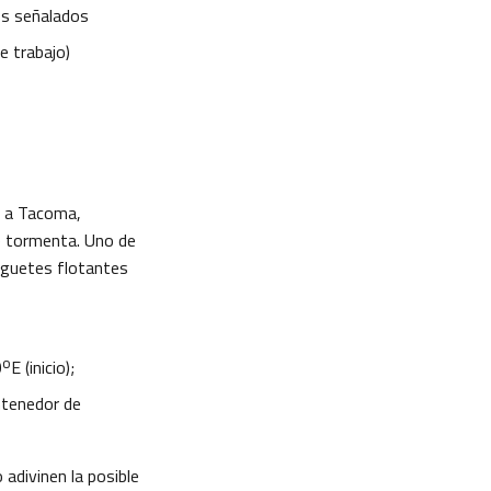
os señalados
e trabajo)
 a Tacoma,
e tormenta. Uno de
uguetes flotantes
o
0
E (inicio);
ntenedor de
adivinen la posible