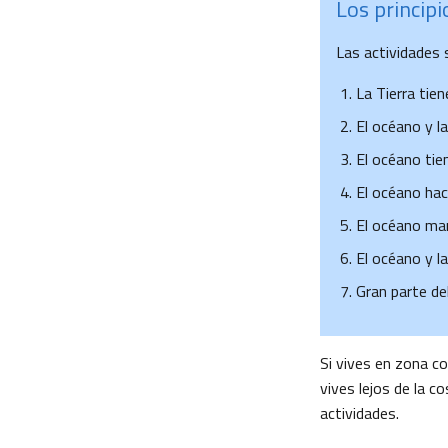
Los princip
Las actividades s
La Tierra tie
El océano y la
El océano tien
El océano hace
El océano man
El océano y l
Gran parte de
Si vives en zona co
vives lejos de la c
actividades.