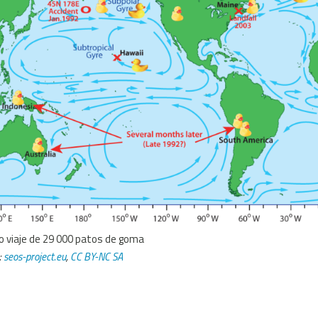
go viaje de 29 000 patos de goma
:
seos-project.eu
,
CC BY-NC SA