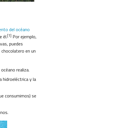
ento del océano
[1]
 él.
Por ejemplo,
ivas, puedes
o chocolatero en un
 océano realiza.
hidroeléctrica y la
 que consumimos) se
inos.