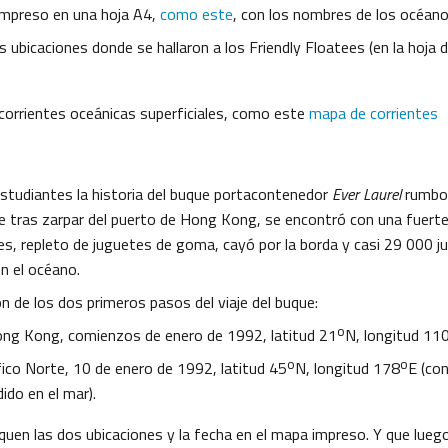
mpreso en una hoja A4,
como este
, con los nombres de los océan
s ubicaciones donde se hallaron a los Friendly Floatees (en la hoja d
corrientes oceánicas superficiales, como este
mapa de corrientes
estudiantes la historia del buque portacontenedor
Ever Laurel
rumbo
 tras zarpar del puerto de Hong Kong, se encontró con una fuert
s, repleto de juguetes de goma, cayó por la borda y casi 29 000 j
n el océano.
ón de los dos primeros pasos del viaje del buque:
o
ng Kong, comienzos de enero de 1992, latitud 21
N, longitud 11
o
o
ico Norte, 10 de enero de 1992, latitud 45
N, longitud 178
E (co
ido en el mar).
uen las dos ubicaciones y la fecha en el mapa impreso. Y que luego 