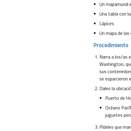
Un mapamundi i
Una tabla con la
Lápices
Un mapa de las 
Procedimiento
Narra a los/as 
Washington, que
sus contenedore
se esparcieron e
Dales la ubicaci
Puerto de Ho
Océano Pacíf
juguetes perd
Pídeles que marq