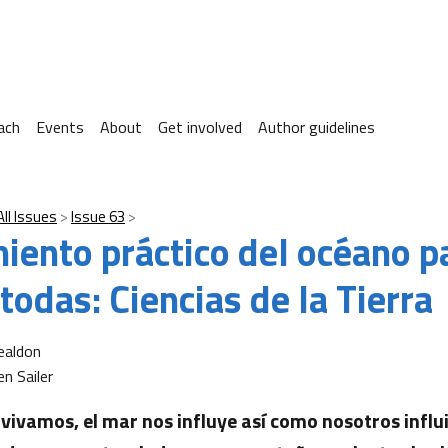
ach
Events
About
Get involved
Author guidelines
All Issues
Issue 63
iento práctico del océano p
todas: Ciencias de la Tierra
Realdon
en Sailer
vivamos, el mar nos influye así como nosotros influi