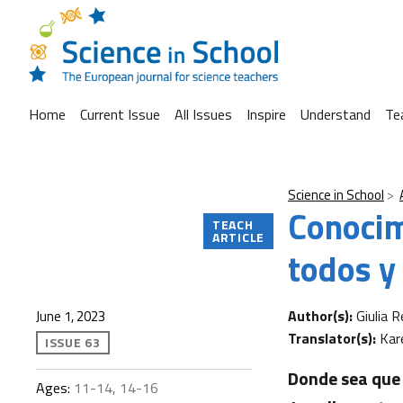
Home
Current Issue
All Issues
Inspire
Understand
Te
Science in School
Conocim
TEACH
ARTICLE
todos y 
Author(s):
Giulia 
June 1, 2023
Translator(s):
Kar
ISSUE 63
Donde sea que 
Ages:
11-14, 14-16