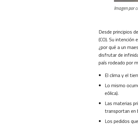
Imagen por co
Desde principios d
(CO). Su intención e
¿por qué a un maes
disfrutar de infin
país rodeado por 
El clima y el ti
Lo mismo ocurre 
eólica).
Las materias pr
transportan en 
Los pedidos que 