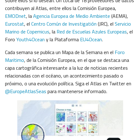
sobre ellos si lo desean. Un total de 18 proveedores de datos
contribuyen al Atlas, entre ellos la Comisión Europea,
EMODnet
, la
Agencia Europea de Medio Ambiente
(AEMA),
Eurostat
, el
Centro Común de Investigatión
(JRC), el
Servicio
Marino de Copernicus
, la
Red de Escuelas Azules Europeas
, el
Foro
Youth4Ocean
y la Plataforma
EU4Ocean
.
Cada semana se publica un Mapa de la Semana en el
Foro
Maritimo
, de la Comisión Europea, en el que se destaca una
capa cartográfica interesante a la luz de noticias recientes
relacionadas con el océano, un acontecimiento pasado o
próximo, o una evolución política. Siga el Atlas en Twitter en
@EuropeAtlasSeas
para mantenerse informado.