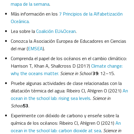
mapa de la semana
.
Más información en los
7 Principios de la Alfabetización
Oceánica.
Lea sobre la
Coalición EU4Ocean
.
Conozca la Asociación Europea de Educadores en Ciencias
del mar (
EMSEA
).
Comprenda el papel de los océanos en el cambio climático:
Harrison T, Khan A, Shallcross D (2017)
Climate change:
why the oceans matter.
Science in School
39
: 12–15.
Pruebe algunas actividades de clase relacionadas con la
dilatación térmica del agua: Ribeiro CI, Ahlgren O (2021)
An
ocean in the school lab: rising sea levels
.
Science in
School
53
.
Experimente con dióxido de carbono y enseñe sobre la
química de los océanos: Ribeiro CI, Ahlgren O (2021)
An
ocean in the school lab: carbon dioxide at sea
.
Science in