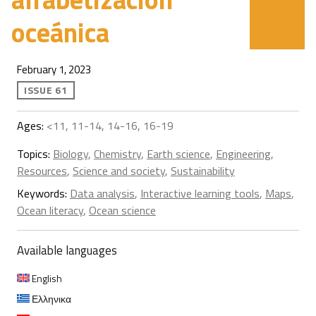
oceánica
February 1, 2023
ISSUE 61
Ages:
<11, 11-14, 14-16, 16-19
Topics:
Biology
,
Chemistry
,
Earth science
,
Engineering
,
Resources
,
Science and society
,
Sustainability
Keywords:
Data analysis
,
Interactive learning tools
,
Maps
,
Ocean literacy
,
Ocean science
Available languages
English
Ελληνικα