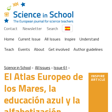
Contact
Newsletter
Search
Home
Current Issue
All Issues
Inspire
Understand
Teach
Events
About
Get involved
Author guidelines
Science in School
All Issues
Issue 61
El Atlas Europeo de
INSPIRE
ARTICLE
los Mares, la
educación azul y la
alfabetización