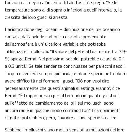
funziona al meglio all’interno di tale fascia”, spiega. “Se le
temperature sono al di sopra o inferiori a quell’ intervallo, la
crescita dei loro gusci si arresta.
L’acidificazione degli oceani – diminuizione del pH oceanico
causata dall’anidride carbonica disciolta proveniente
dall’atmosfera è un’ ulteriore variabile che potrebbe
influenzare i molluschi. “Il valore del pH è attualmente tra 7.9-
8”, spiega Bernd. Nel prossimo secolo, potrebbe calare da 0.1
a 0.3 unità”. Se tale tendenza continuasse per parecchi secoli,
l’acqua diventerà sempre più acida, e alcune specie potrebbero
avere difficoltà nel formare I gusci. “Ciò non vuol dire
necessariamente che questi animali si estingueranno”, dice
Bernd. “È troppo presto per affermarlo in quanto gli studi
sull’effetto del cambiamento del pH sui molluschi sono
ancora rari e in qualche modo contradditori.” I cambiamenti
climatici potrebbero, però, favorire alcune specie su altre.
Sebbene i molluschi siano molto sensibili a mutazioni del loro