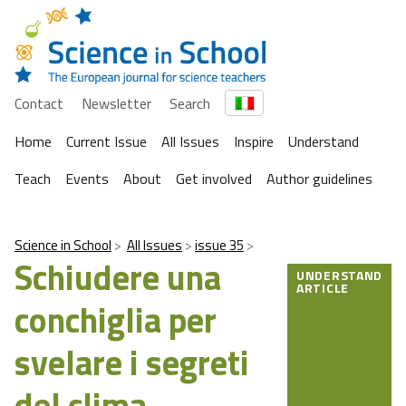
Contact
Newsletter
Search
Home
Current Issue
All Issues
Inspire
Understand
Teach
Events
About
Get involved
Author guidelines
Science in School
All Issues
issue 35
Schiudere una
UNDERSTAND
ARTICLE
conchiglia per
svelare i segreti
del clima