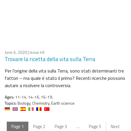
June 6, 2020
| Issue 49
Trovare la ricetta della vita sulla Terra
Per l’origine della vita sulla Terra, sono stati determinanti tre
fattori – ma quale è stato il primo? Recenti ricerche possono
aiutare a risolvere la controversia.
Ages:
11-14, 14-16, 16-19;
Topics:
Biology, Chemistry, Earth science
Page
1
Page
2
Page
3
…
Page
5
Next