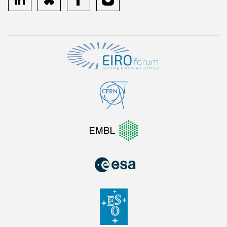
linkedin
bluesky
facebook
instagram