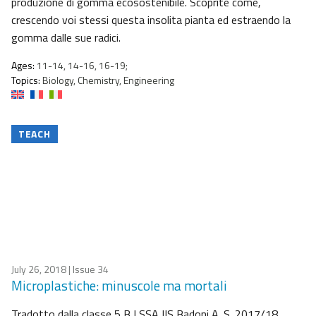
produzione di gomma ecosostenibile. Scoprite come,
crescendo voi stessi questa insolita pianta ed estraendo la
gomma dalle sue radici.
Ages:
11-14, 14-16, 16-19;
Topics:
Biology, Chemistry, Engineering
TEACH
July 26, 2018
| Issue 34
Microplastiche: minuscole ma mortali
Tradotto dalla classe 5 B LSSA IIS Badoni A. S. 2017/18.