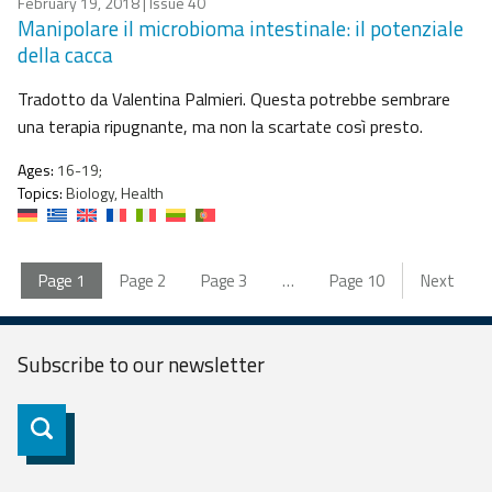
February 19, 2018
| Issue 40
Manipolare il microbioma intestinale: il potenziale
della cacca
Tradotto da Valentina Palmieri. Questa potrebbe sembrare
una terapia ripugnante, ma non la scartate così presto.
Ages:
16-19;
Topics:
Biology, Health
Page
1
Page
2
Page
3
…
Page
10
Next
Subscribe to our
newsletter
Subscribe