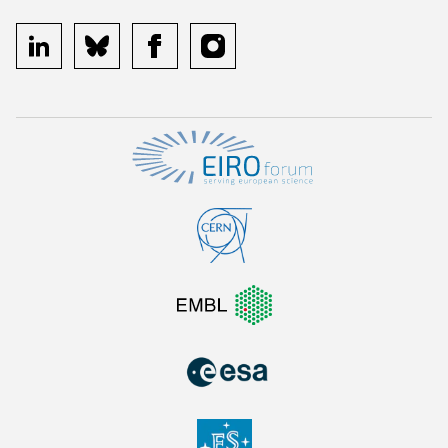
linkedin
bluesky
facebook
instagram