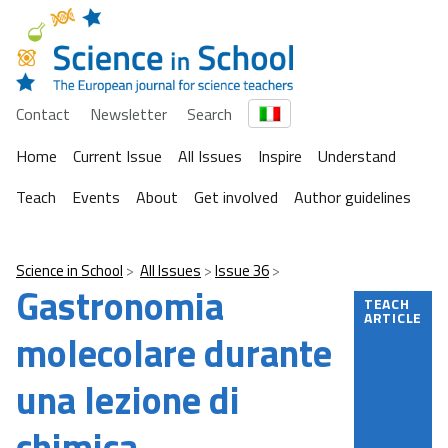
Contact
Newsletter
Search
Home
Current Issue
All Issues
Inspire
Understand
Teach
Events
About
Get involved
Author guidelines
Science in School
All Issues
Issue 36
Gastronomia
TEACH
ARTICLE
molecolare durante
una lezione di
chimica