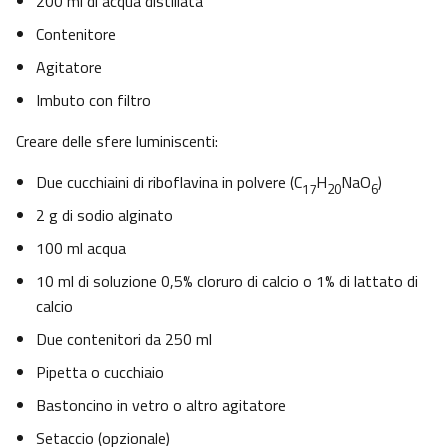
200 ml di acqua distillata
Contenitore
Agitatore
Imbuto con filtro
Creare delle sfere luminiscenti:
Due cucchiaini di riboflavina in polvere (C
H
NaO
)
17
20
6
2 g di sodio alginato
100 ml acqua
10 ml di soluzione 0,5% cloruro di calcio o 1% di lattato di
calcio
Due contenitori da 250 ml
Pipetta o cucchiaio
Bastoncino in vetro o altro agitatore
Setaccio (opzionale)