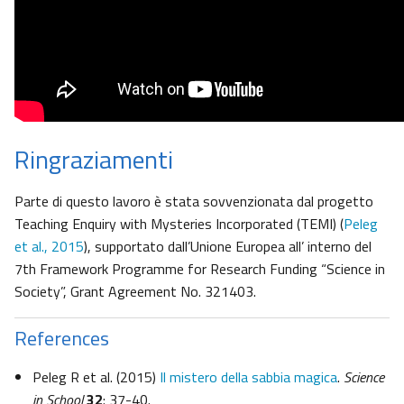
Ringraziamenti
Parte di questo lavoro è stata sovvenzionata dal progetto
Teaching Enquiry with Mysteries Incorporated (TEMI) (
Peleg
et al., 2015
), supportato dall’Unione Europea all’ interno del
7th Framework Programme for Research Funding “Science in
Society”, Grant Agreement No. 321403.
References
Peleg R et al. (2015)
Il mistero della sabbia magica
.
Science
in School
32
: 37-40.