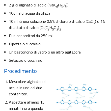
2 g di alginato di sodio (Na(C
H
0
))
6
8
6
100 ml di acqua distillata
10 ml di una soluzione 0,5% di cloruro di calcio (CaCl
) o 1%
2
di lattato di calcio (Ca(C
H
O
)
3
5
3
2
Due contenitori da 250 ml
Pipetta o cucchiaio
Un bastoncino di vetro o un altro agitatore
Setaccio o cucchiaio
Procedimento
Mescolare alginato ed
acqua in uno dei due
contenitori.
Aspettare almeno 15
minuti fino a quando