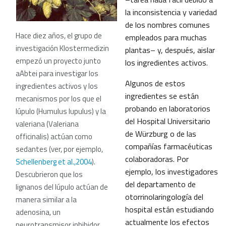
la inconsistencia y variedad
de los nombres comunes
Hace diez años, el grupo de
empleados para muchas
investigación Klostermedizin
plantas– y, después, aislar
empezó un proyecto junto
los ingredientes activos.
aAbtei para investigar los
Algunos de estos
ingredientes activos y los
ingredientes se están
mecanismos por los que el
probando en laboratorios
lúpulo (Humulus lupulus) y la
del Hospital Universitario
valeriana (Valeriana
de Würzburg o de las
officinalis) actúan como
compañías farmacéuticas
sedantes (ver, por ejemplo,
colaboradoras. Por
Schellenberg et al.,2004
).
ejemplo, los investigadores
Descubrieron que los
del departamento de
lignanos del lúpulo actúan de
otorrinolaringología del
manera similar a la
hospital están estudiando
adenosina, un
actualmente los efectos
neurotransmisor inhibidor