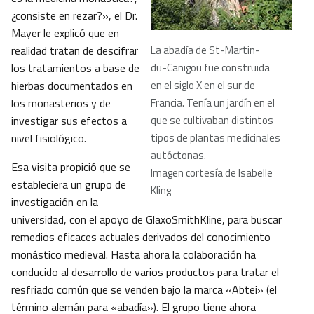
¿consiste en rezar?», el Dr.
Mayer le explicó que en
realidad tratan de descifrar
La abadía de St-Martin-
los tratamientos a base de
du-Canigou fue construida
hierbas documentados en
en el siglo X en el sur de
los monasterios y de
Francia. Tenía un jardín en el
investigar sus efectos a
que se cultivaban distintos
nivel fisiológico.
tipos de plantas medicinales
autóctonas.
Esa visita propició que se
Imagen cortesía de Isabelle
estableciera un grupo de
Kling
investigación en la
universidad, con el apoyo de GlaxoSmithKline, para buscar
remedios eficaces actuales derivados del conocimiento
monástico medieval. Hasta ahora la colaboración ha
conducido al desarrollo de varios productos para tratar el
resfriado común que se venden bajo la marca «Abtei» (el
término alemán para «abadía»). El grupo tiene ahora