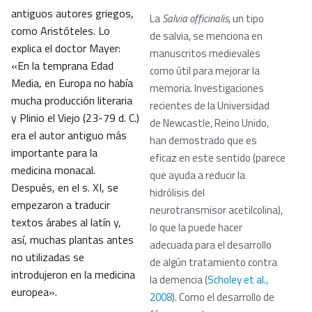
antiguos autores griegos,
La
Salvia officinalis
, un tipo
como Aristóteles. Lo
de salvia, se menciona en
explica el doctor Mayer:
manuscritos medievales
«En la temprana Edad
como útil para mejorar la
Media, en Europa no había
memoria. Investigaciones
mucha producción literaria
recientes de la Universidad
y Plinio el Viejo (23-79 d. C.)
de Newcastle, Reino Unido,
era el autor antiguo más
han demostrado que es
importante para la
eficaz en este sentido (parece
medicina monacal.
que ayuda a reducir la
Después, en el s. XI, se
hidrólisis del
empezaron a traducir
neurotransmisor acetilcolina),
textos árabes al latín y,
lo que la puede hacer
así, muchas plantas antes
adecuada para el desarrollo
no utilizadas se
de algún tratamiento contra
introdujeron en la medicina
la demencia (
Scholey et al.,
europea».
2008
). Como el desarrollo de