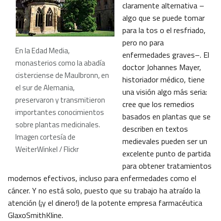
claramente alternativa –
algo que se puede tomar
para la tos o el resfriado,
pero no para
En la Edad Media,
enfermedades graves–. El
monasterios como la abadía
doctor Johannes Mayer,
cisterciense de Maulbronn, en
historiador médico, tiene
el sur de Alemania,
una visión algo más seria:
preservaron y transmitieron
cree que los remedios
importantes conocimientos
basados en plantas que se
sobre plantas medicinales.
describen en textos
Imagen cortesía de
medievales pueden ser un
WeiterWinkel / Flickr
excelente punto de partida
para obtener tratamientos
modernos efectivos, incluso para enfermedades como el
cáncer. Y no está solo, puesto que su trabajo ha atraído la
atención (¡y el dinero!) de la potente empresa farmacéutica
GlaxoSmithKline.