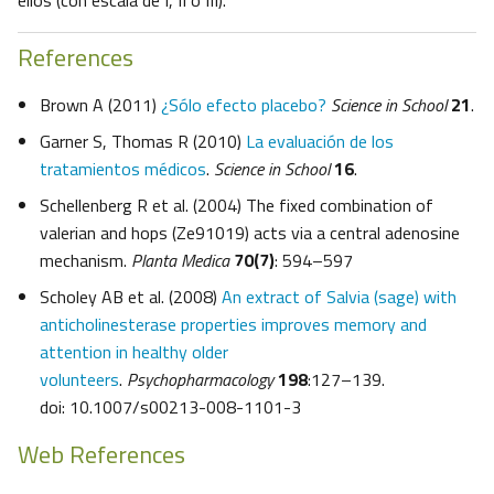
ellos (con escala de I, II o III).
References
Brown A (2011)
¿Sólo efecto placebo?
Science in School
21
.
Garner S, Thomas R (2010)
La evaluación de los
tratamientos médicos
.
Science in School
16
.
Schellenberg R et al. (2004) The fixed combination of
valerian and hops (Ze91019) acts via a central adenosine
mechanism.
Planta Medica
70(7)
: 594–597
Scholey AB et al. (2008)
An extract of Salvia (sage) with
anticholinesterase properties improves memory and
attention in healthy older
volunteers
.
Psychopharmacology
198
:127–139.
doi: 10.1007/s00213-008-1101-3
Web References