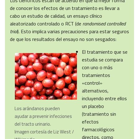
Los científicos están de acuerdo en que la mejor forma
de conocer los efectos de un tratamiento es llevar a
cabo un estudio de calidad, un ensayo clínico
aleatorizado controlado o RCT (de
randomised controlled
trial
). Esto implica varias precauciones para estar seguros
de que los resultados del ensayo no son sesgados:
El tratamiento que se
estudia se compara
con uno o más
tratamientos
«control»
alternativos,
incluyendo entre ellos
un placebo
Los arándanos pueden
(tratamiento sin
ayudar a prevenir infecciones
efectos
del tracto urinario.
farmacológicos
Imagen cortesía de Liz West /
directos, como