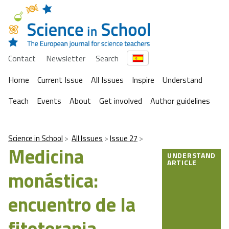
Contact
Newsletter
Search
Home
Current Issue
All Issues
Inspire
Understand
Teach
Events
About
Get involved
Author guidelines
Science in School
All Issues
Issue 27
Medicina
UNDERSTAND
ARTICLE
monástica:
encuentro de la
fitoterapia