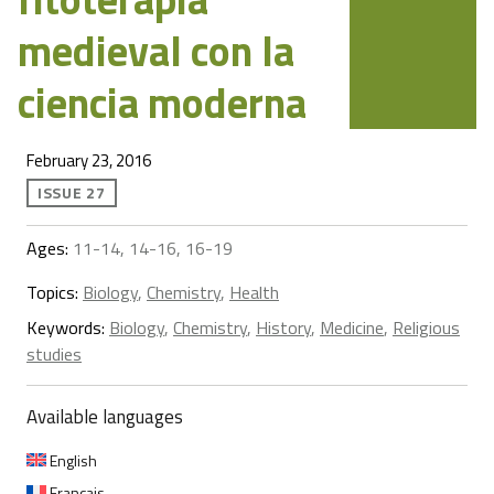
medieval con la
ciencia moderna
February 23, 2016
ISSUE 27
Ages:
11-14, 14-16, 16-19
Topics:
Biology
,
Chemistry
,
Health
Keywords:
Biology
,
Chemistry
,
History
,
Medicine
,
Religious
studies
Available languages
English
Français