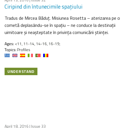
Ciripind din întunecimile spaţiului
Tradus de Mircea Băduţ. Misiunea Rosetta – aterizarea pe o
cometă deplasându-se în spaţiu – ne conduce la destinații
uimitoare și neașteptate în privinţa comunicării științei.
Ages:
<11, 11-14, 14-16, 16-19;
Topics:
Profiles
UNDERSTAND
April 18, 2016
| Issue 33