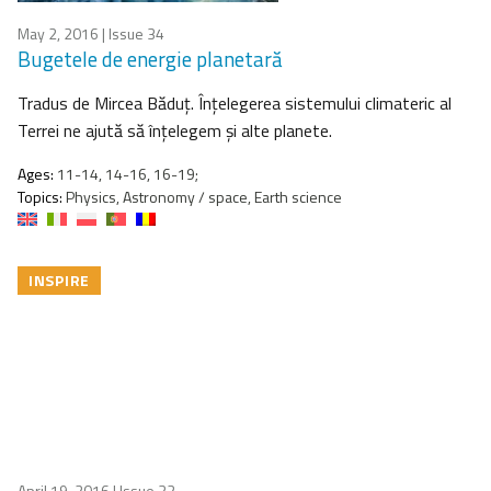
May 2, 2016
| Issue 34
Bugetele de energie planetară
Tradus de Mircea Băduţ. Înţelegerea sistemului climateric al
Terrei ne ajută să înţelegem şi alte planete.
Ages:
11-14, 14-16, 16-19;
Topics:
Physics, Astronomy / space, Earth science
INSPIRE
April 19, 2016
| Issue 32