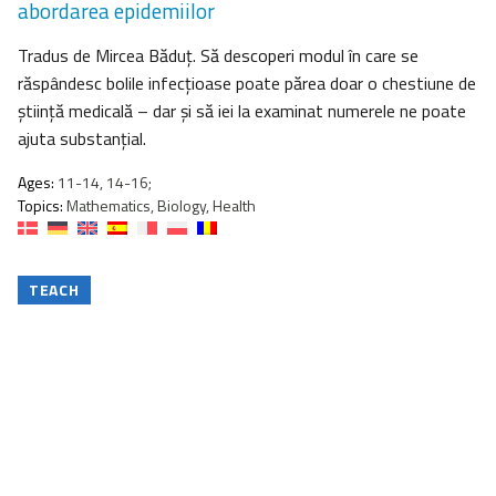
abordarea epidemiilor
Tradus de Mircea Băduţ. Să descoperi modul în care se
răspândesc bolile infecţioase poate părea doar o chestiune de
ştiinţă medicală – dar şi să iei la examinat numerele ne poate
ajuta substanţial.
Ages:
11-14, 14-16;
Topics:
Mathematics, Biology, Health
TEACH