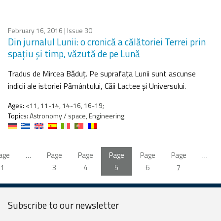
February 16, 2016
| Issue 30
Din jurnalul Lunii: o cronică a călătoriei Terrei prin
spaţiu şi timp, văzută de pe Lună
Tradus de Mircea Băduţ. Pe suprafaţa Lunii sunt ascunse
indicii ale istoriei Pământului, Căii Lactee şi Universului.
Ages:
<11, 11-14, 14-16, 16-19;
Topics:
Astronomy / space, Engineering
age
…
Page
Page
Page
Page
Page
…
1
3
4
5
6
7
Subscribe to our
newsletter