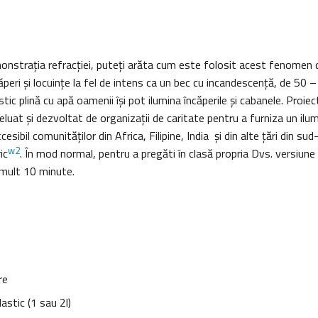
nstraţia refracţiei, puteţi arăta cum este folosit acest fenomen d
ăperi şi locuințe la fel de intens ca un bec cu incandescenţă, de 50 
stic plină cu apă oamenii îşi pot ilumina încăperile şi cabanele. Proiec
luat şi dezvoltat de organizaţii de caritate pentru a furniza un ilu
cesibil comunităţilor din Africa, Filipine, India şi din alte ţări din sud
w2
ic
. În mod normal, pentru a pregăti în clasă propria Dvs. versiune 
 mult 10 minute.
re
astic (1 sau 2l)