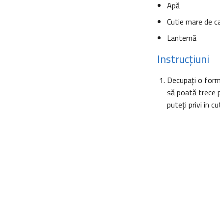
Apă
Cutie mare de c
Lanternă
Instrucţiuni
Decupaţi o formă
să poată trece p
puteţi privi în cu