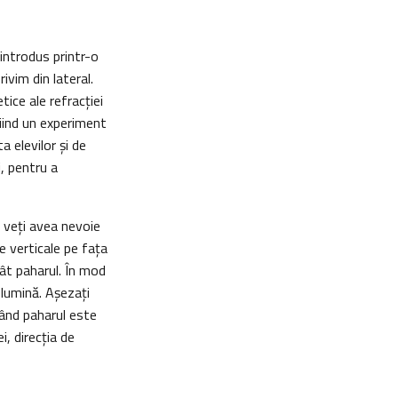
 introdus printr-o
ivim din lateral.
ice ale refracţiei
Fiind un experiment
a elevilor şi de
i, pentru a
, veţi avea nevoie
e verticale pe faţa
cât paharul. În mod
 lumină. Aşezaţi
Când paharul este
i, direcţia de