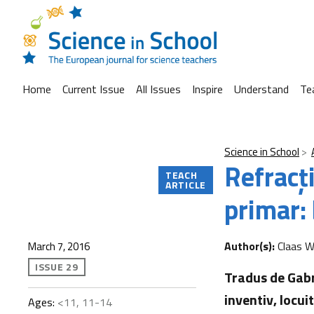
Home
Current Issue
All Issues
Inspire
Understand
Te
Science in School
Refracţ
TEACH
ARTICLE
primar: 
Author(s):
Claas W
March 7, 2016
ISSUE 29
Tradus de Gabri
inventiv, locui
Ages:
<11, 11-14