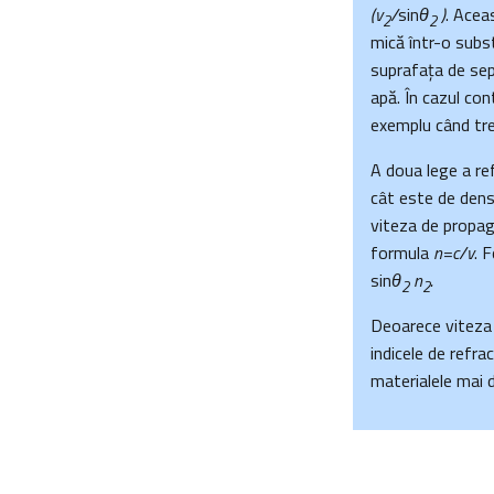
(v
/
sin
θ
)
. Acea
2
2
mică într-o subs
suprafaţa de sep
apă. În cazul con
exemplu când tre
A doua lege a ref
cât este de dens 
viteza de propaga
formula
n=c/v
. 
sin
θ
n
.
2
2
Deoarece viteza 
indicele de refra
materialele mai d