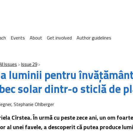
ach
Events
About
Get involved
Author guidelines
All Issues
Issue 29
ia luminii pentru învăţămân
bec solar dintr-o sticlă de pl
egner, Stephanie Ohlberger
ela Cîrstea. În urmă cu peste zece ani, un om foarte 
tor al unei favele, a descoperit că putea produce lum