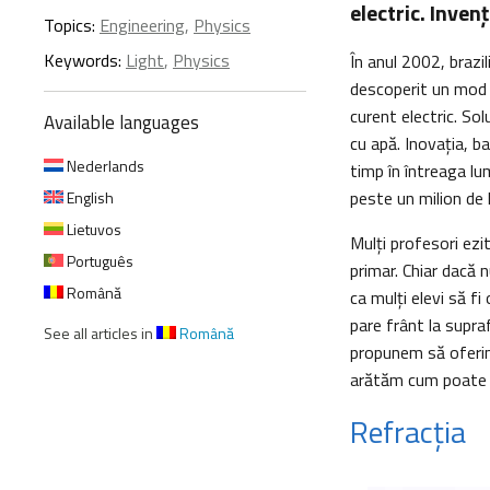
electric. Inven
Topics:
Engineering
,
Physics
Keywords:
Light
,
Physics
În anul 2002, brazi
descoperit un mod de
curent electric. Sol
Available languages
cu apă. Inovaţia, b
Nederlands
timp în întreaga lu
peste un milion de 
English
Lietuvos
Mulţi profesori ezi
Português
primar. Chiar dacă n
Română
ca mulţi elevi să f
pare frânt la supraf
See all articles in
Română
propunem să oferim 
arătăm cum poate f
Refracţia