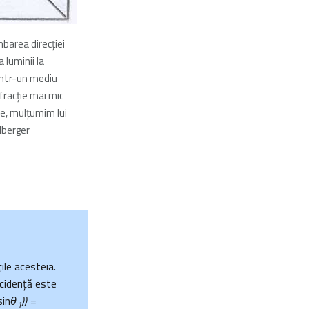
mbarea direcţiei
 luminii la
într-un mediu
efracţie mai mic
e, mulţumim lui
lberger
ţile acesteia.
ncidenţă este
sin
θ
)) =
1