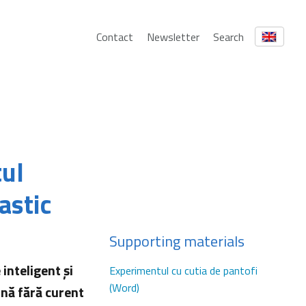
Contact
Newsletter
Search
tul
astic
Supporting materials
inteligent şi
Experimentul cu cutia de pantofi
(Word)
ină fără curent