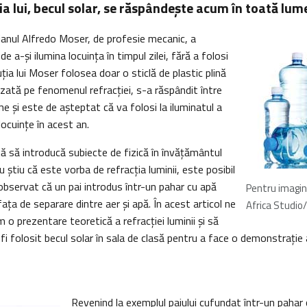
ţia lui, becul solar, se răspândeşte acum în toată lum
lianul Alfredo Moser, de profesie mecanic, a
 a-şi ilumina locuința în timpul zilei, fără a folosi
uţia lui Moser folosea doar o sticlă de plastic plină
azată pe fenomenul refracţiei, s-a răspândit între
me şi este de aşteptat că va folosi la iluminatul a
locuinţe în acest an.
tă să introducă subiecte de fizică în învăţământul
u ştiu că este vorba de refracţia luminii, este posibil
i observat că un pai introdus într-un pahar cu apă
Pentru imagi
aţa de separare dintre aer şi apă. În acest articol ne
Africa Studio
o prezentare teoretică a refracţiei luminii şi să
i folosit becul solar în sala de clasă pentru a face o demonstraţie
Revenind la exemplul paiului cufundat într-un pahar