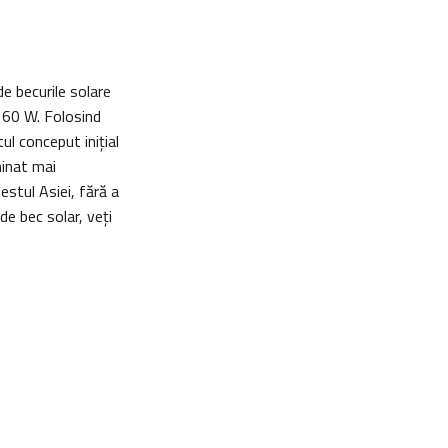
e becurile solare
– 60 W. Folosind
tul conceput inițial
minat mai
-estul Asiei, fără a
de bec solar, veți