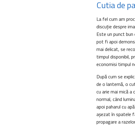
Cutia de pa
La fel cum am proced
discuţie despre imag
Este un punct bun d
pot fi apoi demonst
mai delicat, se reco
timpul disponibil, 
economisi timpul ne
După cum se explic
de o lanternă, o cut
cu arie mai mică a 
normal, când lumina
apoi paharul cu apă
aşezat în spatele f
propagare a razelo