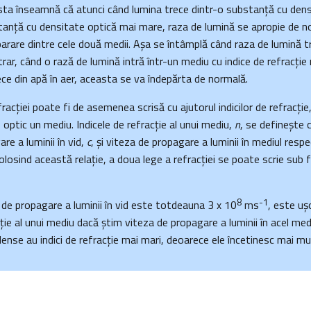
sta înseamnă că atunci când lumina trece dintr-o substanţă cu dens
tanţă cu densitate optică mai mare, raza de lumină se apropie de n
arare dintre cele două medii. Aşa se întâmplă când raza de lumină tr
trar, când o rază de lumină intră într-un mediu cu indice de refracţie
ce din apă în aer, aceasta se va îndepărta de normală.
racţiei poate fi de asemenea scrisă cu ajutorul indicilor de refracţie
optic un mediu. Indicele de refracţie al unui mediu,
n
, se defineşte 
re a luminii în vid,
c
, şi viteza de propagare a luminii în mediul respe
Folosind această relaţie, a doua lege a refracţiei se poate scrie sub 
8
-1
de propagare a luminii în vid este totdeauna 3 x 10
ms
, este uș
cţie al unui mediu dacă ştim viteza de propagare a luminii în acel medi
ense au indici de refracţie mai mari, deoarece ele încetinesc mai mu