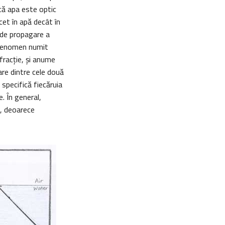
că apa este optic
et în apă decât în
i de propagare a
, fenomen numit
efracţie, şi anume
re dintre cele două
 specifică fiecăruia
. În general,
i, deoarece