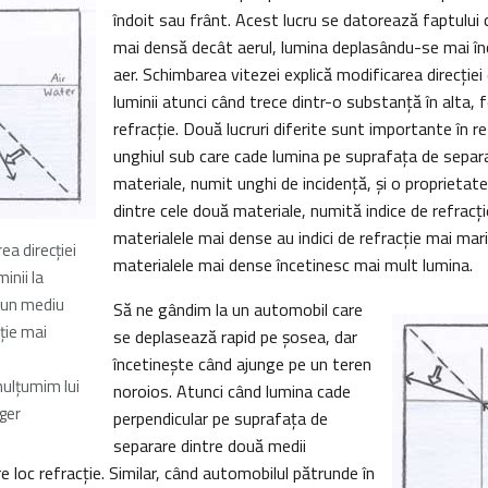
îndoit sau frânt. Acest lucru se datorează faptului 
mai densă decât aerul, lumina deplasându-se mai înc
aer. Schimbarea vitezei explică modificarea direcţie
luminii atunci când trece dintr-o substanţă în alta
refracţie. Două lucruri diferite sunt importante în r
unghiul sub care cade lumina pe suprafaţa de separa
materiale, numit unghi de incidenţă, şi o proprietate
dintre cele două materiale, numită indice de refracţie
materialele mai dense au indici de refracţie mai mar
ea direcţiei
materialele mai dense încetinesc mai mult lumina.
inii la
-un mediu
Să ne gândim la un automobil care
cţie mai
se deplasează rapid pe şosea, dar
încetineşte când ajunge pe un teren
ulţumim lui
noroios. Atunci când lumina cade
ger
perpendicular pe suprafaţa de
separare dintre două medii
e loc refracţie. Similar, când automobilul pătrunde în