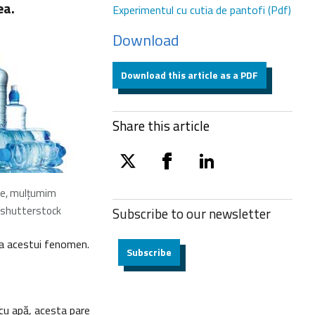
ea.
Experimentul cu cutia de pantofi (Pdf)
Download
Download this article as a PDF
Share this article
twitter
facebook
linkedin
ne, mulţumim
/shutterstock
Subscribe to our
newsletter
 a acestui fenomen.
Subscribe
 cu apă, acesta pare