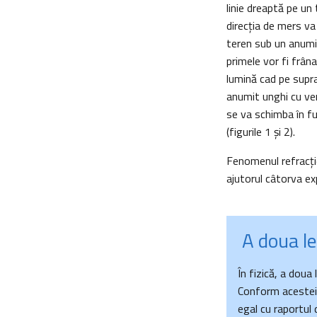
linie dreaptă pe un
direcţia de mers va
teren sub un anumit
primele vor fi frâna
lumină cad pe supr
anumit unghi cu ver
se va schimba în fun
(figurile 1 şi 2).
Fenomenul refracţie
ajutorul câtorva ex
A doua leg
În fizică, a doua
Conform acestei l
egal cu raportul 