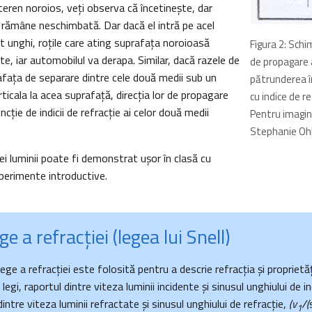
 teren noroios, veţi observa că încetineşte, dar
 rămâne neschimbată. Dar dacă el intră pe acel
 unghi, roţile care ating suprafaţa noroioasă
Figura 2: Schi
te, iar automobilul va derapa. Similar, dacă razele de
de propagare a
afaţa de separare dintre cele două medii sub un
pătrunderea 
ticala la acea suprafaţă, direcţia lor de propagare
cu indice de r
cție de indicii de refracție ai celor două medii
Pentru imagin
Stephanie Oh
i luminii poate fi demonstrat uşor în clasă cu
perimente introductive.
e a refracţiei (legea lui Snell)
 lege a refracţiei este folosită pentru a descrie refracţia şi proprietă
egi, raportul dintre viteza luminii incidente şi sinusul unghiului de i
dintre viteza luminii refractate şi sinusul unghiului de refracţie,
(v
/(
1