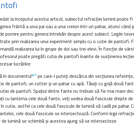
ntofi
at la începutul acestui articol, subiectul refracţiei luminii poate fi
inea frântă a unui pai sau a unui creion într-un pahar, atunci când pr
e pornire pentru genera întrebări despre acest subiect. Legile teoret
rate prin realizarea unui experiment simplu cu o cutie de pantofi. 
mandă realizarea lui în grupe de doi sau trei elevi. În funcţie de vârst
profesorul poate pregăti cutia de pantofi înainte de susţinerea lecţie
cesar lucrărilor.
w1
ă în documentul
pe care-l puteţi descărca din secţiunea referințe
ie de pantofi, un cutter şi un pahar cu apă. Tăiaţi cu grijă două fant
cutiei de pantofi. Spaţiul dintre fante nu trebuie să fie mai mare de
ţi cu lanterna cele două fante, veţi vedea două fascicule drepte de
 în cutie, astfel ca cele două fascicule de lumină să cadă pe pahar. 
antelor, cele două fascicule se intersectează. Conform legii refracţie
r de lumină se schimbă şi acestea ajung să se intersecteze.