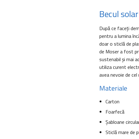
Becul solar
După ce faceţi demo
pentru a lumina înc
doar o sticlă de pla
de Moser a fost pre
sustenabil şi mai ac
utiliza curent electr
avea nevoie de cel
Materiale
Carton
Foarfecă
Şabloane circula
Sticlă mare de pl