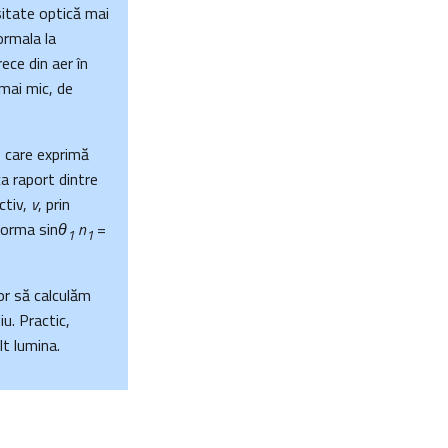
itate optică mai
ormala la
ece din aer în
 mai mic, de
, care exprimă
ca raport dintre
ctiv,
v
, prin
forma sin
θ
n
=
1
1
or să calculăm
u. Practic,
lt lumina.