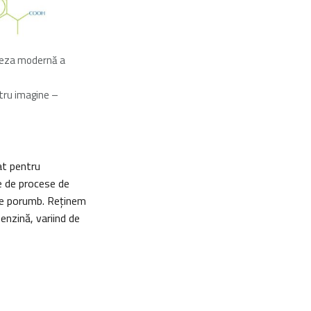
teza modernă a
tru imagine –
rat pentru
ie de procese de
i de porumb. Reţinem
nzină, variind de