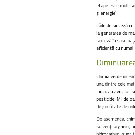
etape este mult sub
și energie).
Căile de sinteză cu 
la generarea de mai
sinteză în șase paș
eficientă cu numai t
Diminuarea 
Chimia verde încear
una dintre cele mai
India, au avut loc 
pesticide. Mii de oa
de jumătate de mil
De asemenea, chimi
solvenți organici, p
hidrocarburi, sunt 