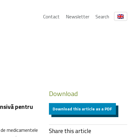
Contact
Newsletter
Search
Download
nsivă pentru
Download this article as a PDF
și de medicamentele
Share this article