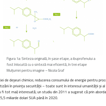
Figura 1a: Sinteza originală, în șase etape, a ibuprofenului a
fost înlocuită cu o sinteză mai eficientă, în trei etape
Mulţumiri pentru imagine – Nicola Graf
ei de deșeuri chimice; reducerea consumului de energie pentru proce
izării în privinţa securității – toate sunt în interesul umanității și al
a fi tot mai) interesată; un studiu din 2011 a sugerat că prin abordar
5,5 miliarde dolari SUA până în 2020.