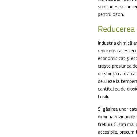
sunt adesea cancerig
pentru ozon.
Reducerea 
Industria chimică a
reducerea acestei 
economic cât și eco
crește presiunea de
de ştiinţă caută căi
deruleze la tempera
cantitatea de dioxi
fosili.
Şi găsirea unor cata
diminua reziduurile
trebui utilizați ma
accesibile, precum f