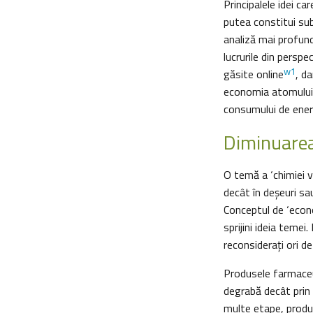
Principalele idei c
putea constitui sub
analiză mai profund
lucrurile din perspe
w1
găsite online
, d
economia atomului; 
consumului de ener
Diminuarea
O temă a ‘chimiei v
decât în deșeuri sa
Conceptul de ‘econo
sprijini ideia teme
reconsideraţi ori de
Produsele farmaceut
degrabă decât prin s
multe etape, produs