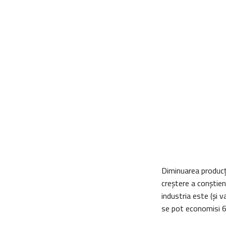
Diminuarea producţi
creștere a conștient
industria este (şi v
se pot economisi 6