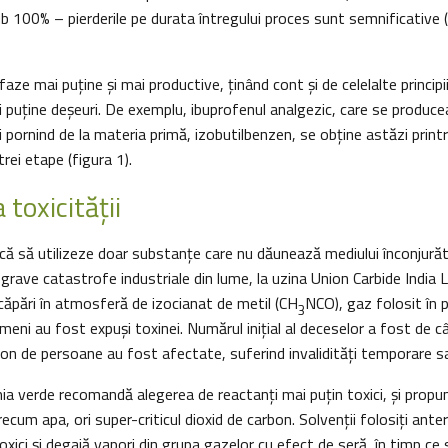
 100% – pierderile pe durata întregului proces sunt semnificative (
faze mai puține și mai productive, ținând cont şi de celelalte principi
 puține deșeuri. De exemplu, ibuprofenul analgezic, care se producea 
i pornind de la materia primă, izobutilbenzen, se obţine astăzi print
rei etape (figura 1).
toxicităţii
că să utilizeze doar substanțe care nu dăunează mediului înconjurăto
 grave catastrofe industriale din lume, la uzina Union Carbide India 
scăpări în atmosferă de izocianat de metil (CH
NCO), gaz folosit în 
3
meni au fost expuşi toxinei. Numărul iniţial al deceselor a fost de cât
ion de persoane au fost afectate, suferind invalidităţi temporare 
a verde recomandă alegerea de reactanţi mai puțin toxici, şi propun
recum apa, ori super-criticul dioxid de carbon. Solvenții folosiţi ante
toxici și degajă vapori din grupa gazelor cu efect de seră, în timp ce