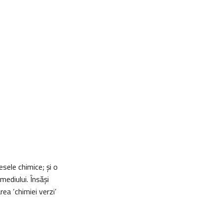
sele chimice; și o
 mediului. Însăşi
ea ‘chimiei verzi’