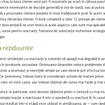
are stau la baza chimiei verzi pot fi rezumate pe scurt în câteva punc
iecte interesante de discuție generală la ora de clasă, sau ar put
ă a proceselor chimice predate în mod tradițional în școli. În acest a
ctiva climatului chimiei. O listă completă a celor 12 principii ale chimie
ar deocamdată ne vom limita la acele aspecte care sunt mai aplicabile
surse pentru reactanți; folosirea de substanţe inofensive ecologic
gie.
 reziduurilor
erzi’ urmăreşte ca reactanţii și solvenții să ajungă mai degrabă în p
u în produsele secundare. Diminuarea deșeurilor reduce problemele 
mie a atomului’ și exercițiile simple pe care elevii le pot efectua (v
i. De asemenea, trebuie luate în considerare sursele de materii prime.
 câte ori este cazul, sau trebuie obținuţi din surse mai facile şi mai d
ice, în particular, sunt deseori obţinute printr-o sinteză cu mai m
impla reacție a reactivului A într-o eprubetă cu reactivul B. În cazul
ul rezultat într-o etapă este utilizat în următoarea, iar – cum ran