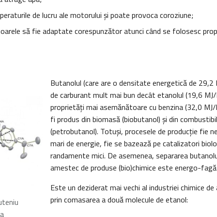
peraturile de lucru ale motorului și poate provoca coroziune;
oarele să fie adaptate corespunzător atunci când se folosesc propo
Butanolul (care are o densitate energetică de 29,2 MJ
de carburant mult mai bun decât etanolul (19,6 MJ/l
proprietăți mai asemănătoare cu benzina (32,0 MJ/l
fi produs din biomasă (biobutanol) și din combustibili
(petrobutanol). Totuşi, procesele de producţie fie n
mari de energie, fie se bazează pe catalizatori biolo
randamente mici. De asemenea, separarea butanolul
amestec de produse (bio)chimice este energo-fagă
Este un deziderat mai vechi al industriei chimice de
prin comasarea a două molecule de etanol:
ruteniu
ea