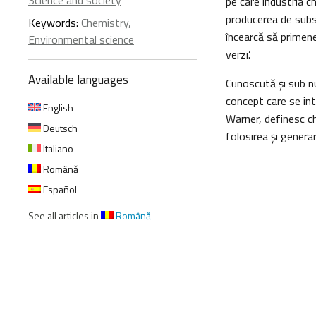
Science and society
pe care industria c
producerea de subst
Keywords:
Chemistry
,
încearcă să primene
Environmental science
verzi’.
Available languages
Cunoscută şi sub nu
concept care se intr
English
Warner, definesc ch
Deutsch
folosirea și genera
Italiano
Română
Español
See all articles in
Română