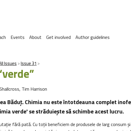
ach
Events
About
Get involved
Author guidelines
All Issues
Issue 31
“verde”
Shallcross, Tim Harrison
ea Băduţ. Chimia nu este întotdeauna complet inofe
imia verde' se străduieşte să schimbe acest lucru.
utație fără pată. Cu toții beneficiem de produsele de larg consum 