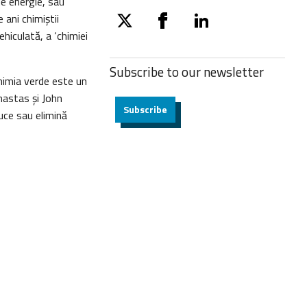
de energie, sau
 ani chimiştii
twitter
facebook
linkedin
hiculată, a ‘chimiei
Subscribe to our
newsletter
chimia verde este un
Anastas și John
Subscribe
uce sau elimină