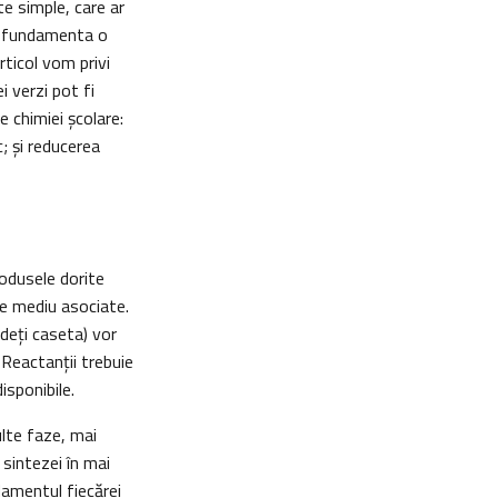
te simple, care ar
ea fundamenta o
rticol vom privi
i verzi pot fi
 chimiei școlare:
; și reducerea
rodusele dorite
de mediu asociate.
edeţi caseta) vor
 Reactanţii trebuie
isponibile.
ulte faze, mai
 sintezei în mai
damentul fiecărei