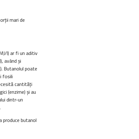
rții mari de
/l) ar fi un aditiv
), având şi
). Butanolul poate
 fosili
ecesită cantități
gici (enzime) și au
ui dintr-un
.
 a produce butanol