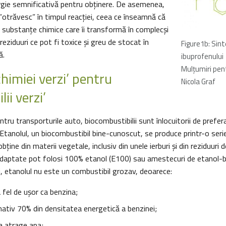
ergie semnificativă pentru obținere. De asemenea,
e “otrăvesc” în timpul reacției, ceea ce înseamnă că
 substanțe chimice care îi transformă în complecşi
reziduuri ce pot fi toxice și greu de stocat în
Figure1b: Sin
ă.
ibuprofenului
Mulţumiri pen
chimiei verzi’ pentru
Nicola Graf
ii verzi’
entru transporturile auto, biocombustibilii sunt înlocuitorii de prefe
i. Etanolul, un biocombustibil bine-cunoscut, se produce printr-o ser
bţine din materii vegetale, inclusiv din unele ierburi și din reziduur
adaptate pot folosi 100% etanol (E100) sau amestecuri de etanol-be
i, etanolul nu este un combustibil grozav, deoarece:
 fel de ușor ca benzina;
mativ 70% din densitatea energetică a benzinei;
a atrage apa;