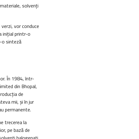
materiale, solvenți
i verzi, vor conduce
inițial printr-o
r-o sinteză
r. În 1984, într-
Limited din Bhopal,
producția de
eva mii, și în jur
sau permanente.
e trecerea la
rior, pe bază de
 solvenți halogenați