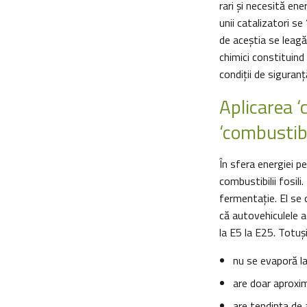
rari și necesită en
unii catalizatori s
de aceştia se leagă
chimici constituind 
condiții de siguranț
Aplicarea ‘
‘combustibil
În sfera energiei p
combustibilii fosil
fermentație. El se o
că autovehiculele 
la E5 la E25. Totuş
nu se evaporă la
are doar aproxi
are tendința de 