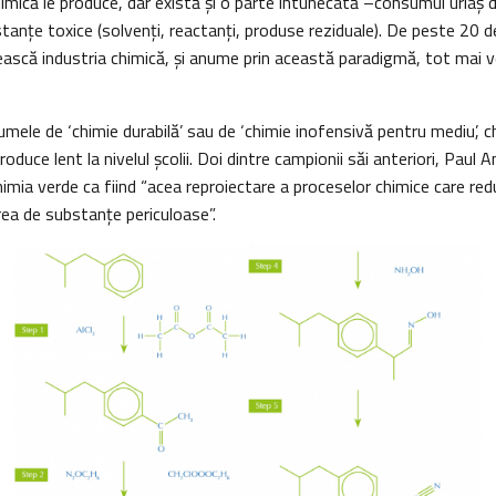
himică le produce, dar există și o parte întunecată –consumul uriaş 
anţe toxice (solvenți, reactanți, produse reziduale). De peste 20 de
ască industria chimică, şi anume prin această paradigmă, tot mai ve
mele de ‘chimie durabilă’ sau de ‘chimie inofensivă pentru mediu’, 
oduce lent la nivelul școlii. Doi dintre campionii săi anteriori, Paul 
imia verde ca fiind “acea reproiectare a proceselor chimice care red
rea de substanțe periculoase”.