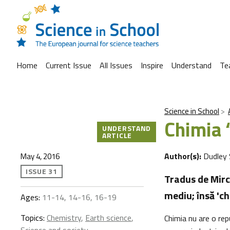
Home
Current Issue
All Issues
Inspire
Understand
Te
Science in School
Chimia 
UNDERSTAND
ARTICLE
Author(s):
Dudley 
May 4, 2016
ISSUE 31
Tradus de Mirc
mediu; însă 'ch
Ages:
11-14, 14-16, 16-19
Topics:
Chemistry
,
Earth science
,
Chimia nu are o rep