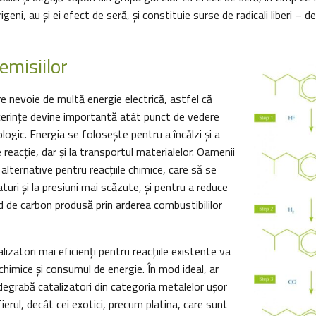
eni, au și ei efect de seră, și constituie surse de radicali liberi – 
emisiilor
re nevoie de multă energie electrică, astfel că
cerințe devine importantă atât punct de vedere
logic. Energia se foloseşte pentru a încălzi și a
 reacție, dar și la transportul materialelor. Oamenii
 alternative pentru reacțiile chimice, care să se
turi și la presiuni mai scăzute, şi pentru a reduce
d de carbon produsă prin arderea combustibililor
lizatori mai eficienţi pentru reacțiile existente va
 chimice și consumul de energie. În mod ideal, ar
i degrabă catalizatori din categoria metalelor ușor
ierul, decât cei exotici, precum platina, care sunt