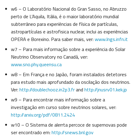
w6 – O Laboratório Nacional do Gran Sasso, no Abruzzo
perto de L’Aquila, Itália, é o maior laboratório mundial
subterrâneo para experiências de física de partículas,
astropartículas e astrofisica nuclear, inclui as experiências
OPERA e Borexino. Para saber mais, ver:
www.lngs.infn.it
w7 – Para mais informação sobre a experiência do Solar
Neutrino Observatory no Canadá, ver:
www.sno.phy.queensu.ca
w8 – Em França e no Japão, foram instalados detetores
para estudo mais aprofundado da oscilação dos neutrinos.
Ver:
http://doublechooz.in2p3.fr
and
http://jnusrv01.kek.jp
w9 – Para encontrar mais informação sobre a
investigação em curso sobre neutrinos solares, ver:
http://arxiv.org/pdf/0811.2424
w10 – O Sistema de alerrta percoce de supernovas pode
ser encontrado em:
http://snews.bnl.gov