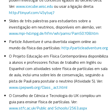
podem investigar os conceitos ligados ao declínio beta.
Ver:
www.icecube.wisc.edu
ou usar a ligação direta:
http://tinyurl.com/45ytuq7
Slides de três palestras para estudantes sobre a
investigação em neutrinos, disponíveis em alemão, ver:
www.mpi-hd.mpg.de/hfm/wh/pams/PamS0708.htm
Particle Adventure é uma divertida viagem online ao
mundo da física das partículas:
http://particleadventure.org
O Projeto Educação em Física Contemporânea disponibiliza
a alunos e professores fichas de trabalho em Inglês ou
Espanhol com atividades sobre física de partículas em sala
de aula, inclui uma sobre leis de conservação, seguindo a
pista de Pauli para postular o neutrino (Atividade 5). Ver:
www.cpepweb.org/Class_act.html
O Conselho de Ciência e Tecnologia do UK compilou um
guia para ensinar física de partículas. Ver:
www.stfc.ac.uk/Public and Schools/2563.aspx