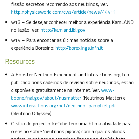
fissão secretos recorrendo aos neutrinos, ver:
http://physicsworld.com/cws/article/news/44411
w13 – Se desejar conhecer melhor a experiência KamLAND
no Japão, ver:
http://kamland.lbl.gov
w14 – Para encontar as últimas notícias sobre a
experiência Borexino:
http://borex.lngs.infn.it
Resources
A Booster Neutrino Experiment and Interactions.org tem
publicado bons cadernos de revisão sobre neutrinos, estão
disponíveis gratuitamente na internet. Ver:
www-
boone.fnal.gov/about/nusmatter
(Neutrinos Matter) e
www.interactions.org/pdf/neutrino_pamphlet.pdf
(Neutrino Odyssey)
O sítio do projecto IceCube tem uma ótima atividade para
o ensino sobre ‘neutrinos pipoca’, com a qual os alunos