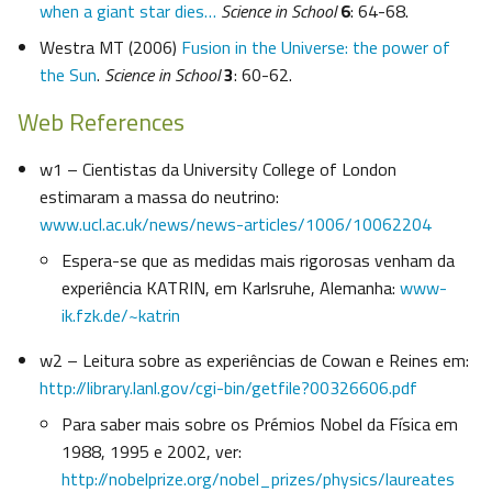
when a giant star dies…
Science in School
6
: 64-68.
Westra MT (2006)
Fusion in the Universe: the power of
the Sun
.
Science in School
3
: 60-62.
Web References
w1 – Cientistas da University College of London
estimaram a massa do neutrino:
www.ucl.ac.uk/news/news-articles/1006/10062204
Espera-se que as medidas mais rigorosas venham da
experiência KATRIN, em Karlsruhe, Alemanha:
www-
ik.fzk.de/~katrin
w2 – Leitura sobre as experiências de Cowan e Reines em:
http://library.lanl.gov/cgi-bin/getfile?00326606.pdf
Para saber mais sobre os Prémios Nobel da Física em
1988, 1995 e 2002, ver:
http://nobelprize.org/nobel_prizes/physics/laureates