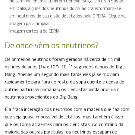
No caminho entre o CERN em Geneve, Suiça, e o Gran Sasso
em Itália, alguns dos neutrinos do muão transformam-se
em neutrinos do tau e são detetados pelo OPERA . Clique na
imagem para ampliar
Imagem cortesia de CERN
De onde vêm os neutrinos?
Os primeiros neutrinos foram gerados há cerca de 14 mil
9
-43
milhões de anos (14 x 10
), 10
segundos depois do Big
Bang. Apenas um segundo mais tarde eles já se moviam
rapidamente para fora do resto da sopa quente e densa de
outras partículas primárias; os cientistas ainda procuram
neutrinos provenientes do Big Bang
É a fraca interação dos neutrinos com a matéria que faz com
que seja quase impossível detetá-los, mas também é isso
que os torna atraentes para os cientistas. Ao contrário da
maioria das outras partículas, os neutrinos escapam de