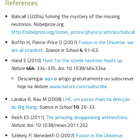
References
Bahcall J (2004) Solving the mystery of the missing
neutrinos. Nobelprize.org.
http://nobelprize.org/nobel_prizes/physics/articles/bahcall
Boffin H, Pierce-Price D (2007)
Fusion in the Universe: we
are all stardust
.
Science in School
4
: 61-63.
Hand E (2010)
Hunt for the sterile neutrino heats up
.
Nature
464
: 334-335. doi: 10.1038/464334a
Descarregar
aqui
o artigo gratuitamente ou subscrever
hoje na
Nature
:
www.nature.com/subscribe
Landua R, Rau M (2008)
LHC: um passo mais na direcção
do Big Bang
.
Science in School
10
: 26-33.
Reich ES (2011)
The amazing disappearing antineutrino
.
Nature.
doi: 10.1038/news.2011.202
Székely P, Benedekfi O (2007)
Fusion in the Universe: