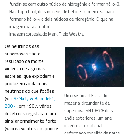
fundir-se com outro núcleo de hidrogénio e formar hélio-3.
Na etapa final, dois núcleos de hélio-3 fundem-se para
formar o hélio-4 e dois núcleos de hidrogénio. Clique na
imagem para ampliar
Imagem cortesia de Mark Tiele Westra
Os neutrinos das
supernovas são o
resultado da morte
violenta de algumas
estrelas, que explodem e
produzem ainda mais
neutrinos do que fotões
Uma visão artística do
(ver
Székely & Benedekfi,
material circundante da
2007
): em 1987, vários
supernova SN1987A: dois
detetores registaram um
anéis exteriores, um anel
sinal anormalmente forte
interior e o material
(vários eventos em poucos
deformado expelido da parte