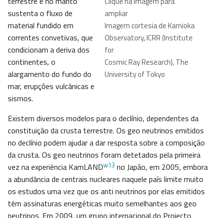
terrestre e no manto
Clique na imagem para
sustenta o fluxo de
ampliar
material fundido em
Imagem cortesia de Kamioka
correntes convetivas, que
Observatory, ICRR (Institute
condicionam a deriva dos
for
continentes, o
Cosmic Ray Research), The
alargamento do fundo do
University of Tokyo
mar, erupções vulcânicas e
sismos.
Existem diversos modelos para o declínio, dependentes da
constituição da crusta terrestre. Os geo neutrinos emitidos
no declínio podem ajudar a dar resposta sobre a composição
da crusta. Os geo neutrinos foram detetados pela primeira
w13
vez na experiência KamLAND
no Japão, em 2005, embora
a abundância de centrais nucleares naquele país limite muito
os estudos uma vez que os anti neutrinos por elas emitidos
têm assinaturas energéticas muito semelhantes aos geo
neutrinos. Em 2009, um grupo internacional do Projecto