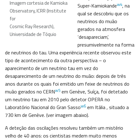
Imagem cortesia de Kamioka
w4
Super-Kamiokande
, na
Observatory, ICRR (Institute
qual se descobriu que os
for
neutrinos do muão
Cosmic Ray Research),
gerados na atmosfera
Universidade de Tóquio
‘desapareciam’,
presumivelmente na forma
de neutrinos do tau. Uma experiência recente observou este
tipo de acontecimento da outra perspectiva – o
aparecimento de um neutrino tau em vez do
desaparecimento de um neutrino do muão: depois de três
anos durante os quais foi emitido um feixe de neutrinos do
w5
muão gerados no CERN
em Genève, Suíça, foi detetado
um neutrino tau em 2010 pelo detetor OPERA no
w6
Laboratório Nacional do Gran Sasso
em Itália , situado a
730 km de Genève. (ver imagem abaixo).
A deteção das oscilações resolveu também um mistério
velho de 40 anos: os cientistas medem muito menos