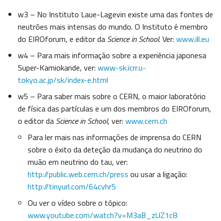
w3 – No Instituto Laue-Lagevin existe uma das fontes de
neutrões mais intensas do mundo. O Instituto é membro
do EIROforum, e editor da
Science in School
. Ver:
www.ill.eu
w4 – Para mais informação sobre a experiência japonesa
Super-Kamiokande, ver:
www-sk.icrr.u-
tokyo.ac.jp/sk/index-e.html
w5 – Para saber mais sobre o CERN, o maior laboratório
de física das partículas e um dos membros do EIROforum,
o editor da
Science in School
, ver:
www.cern.ch
Para ler mais nas informações de imprensa do CERN
sobre o êxito da deteção da mudança do neutrino do
muão em neutrino do tau, ver:
http://public.web.cern.ch/press
ou usar a ligação:
http://tinyurl.com/64cvhr5
Ou ver o vídeo sobre o tópico:
www.youtube.com/watch?v=M3aB_zUZ1c8