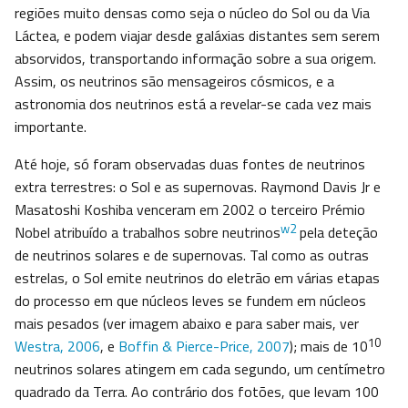
regiões muito densas como seja o núcleo do Sol ou da Via
Láctea, e podem viajar desde galáxias distantes sem serem
absorvidos, transportando informação sobre a sua origem.
Assim, os neutrinos são mensageiros cósmicos, e a
astronomia dos neutrinos está a revelar-se cada vez mais
importante.
Até hoje, só foram observadas duas fontes de neutrinos
extra terrestres: o Sol e as supernovas. Raymond Davis Jr e
Masatoshi Koshiba venceram em 2002 o terceiro Prémio
w2
Nobel atribuído a trabalhos sobre neutrinos
pela deteção
de neutrinos solares e de supernovas. Tal como as outras
estrelas, o Sol emite neutrinos do eletrão em várias etapas
do processo em que núcleos leves se fundem em núcleos
mais pesados (ver imagem abaixo e para saber mais, ver
10
Westra, 2006
, e
Boffin & Pierce-Price, 2007
); mais de 10
neutrinos solares atingem em cada segundo, um centímetro
quadrado da Terra. Ao contrário dos fotões, que levam 100