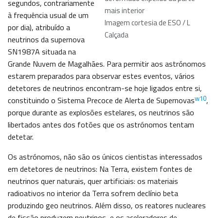
segundos, contrariamente
mais interior
à frequência usual de um
Imagem cortesia de ESO / L
por dia), atribuído a
Calçada
neutrinos da supernova
SN1987A situada na
Grande Nuvem de Magalhães. Para permitir aos astrónomos
estarem preparados para observar estes eventos, vários
detetores de neutrinos encontram-se hoje ligados entre si,
w10
constituindo o Sistema Precoce de Alerta de Supernovas
,
porque durante as explosões estelares, os neutrinos são
libertados antes dos fotões que os astrónomos tentam
detetar.
Os astrónomos, não são os únicos cientistas interessados
em detetores de neutrinos: Na Terra, existem fontes de
neutrinos quer naturais, quer artificiais: os materiais
radioativos no interior da Terra sofrem declínio beta
produzindo geo neutrinos. Além disso, os reatores nucleares
de fissão produzem neutrinos, e os aceleradores de