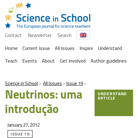
Contact
Newsletter
Search
Home
Current Issue
All Issues
Inspire
Understand
Teach
Events
About
Get involved
Author guidelines
Science in School
All Issues
Issue 19
Neutrinos: uma
UNDERSTAND
ARTICLE
introdução
January 27, 2012
ISSUE 19