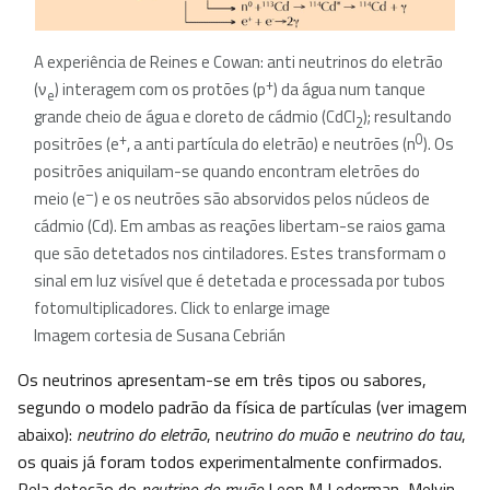
A experiência de Reines e Cowan: anti neutrinos do eletrão
+
(ν
) interagem com os protões (p
) da água num tanque
e
grande cheio de água e cloreto de cádmio (CdCl
); resultando
2
+
0
positrões (e
, a anti partícula do eletrão) e neutrões (n
). Os
positrões aniquilam-se quando encontram eletrões do
–
meio (e
) e os neutrões são absorvidos pelos núcleos de
cádmio (Cd). Em ambas as reações libertam-se raios gama
que são detetados nos cintiladores. Estes transformam o
sinal em luz visível que é detetada e processada por tubos
fotomultiplicadores. Click to enlarge image
Imagem cortesia de Susana Cebrián
Os neutrinos apresentam-se em três tipos ou sabores,
segundo o modelo padrão da física de partículas (ver imagem
abaixo):
neutrino do eletrão
, n
eutrino do muão
e
neutrino do tau
,
os quais já foram todos experimentalmente confirmados.
Pela deteção do
neutrino do muão
Leon M Lederman, Melvin