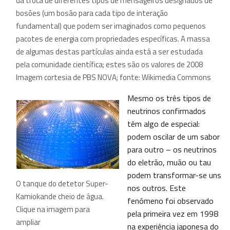
da troca de diferentes tipos de mensageiros designados de
bosões (um bosão para cada tipo de interação
fundamental) que podem ser imaginados como pequenos
pacotes de energia com propriedades específicas. A massa
de algumas destas partículas ainda está a ser estudada
pela comunidade científica; estes são os valores de 2008
Imagem cortesia de PBS NOVA; fonte: Wikimedia Commons
Mesmo os três tipos de
neutrinos confirmados
têm algo de especial:
podem oscilar de um sabor
para outro – os neutrinos
do eletrão, muão ou tau
podem transformar-se uns
O tanque do detetor Super-
nos outros. Este
Kamiokande cheio de água.
fenómeno foi observado
Clique na imagem para
pela primeira vez em 1998
ampliar
na experiência japonesa do