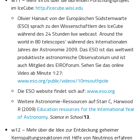
w11 – Mehr Infos über die laufenden Forschungsprojekt
im IceCube:
http://icecube.wisc.edu
Olivier Hainaut von der Europäischen Südsternwarte
(ESO) sprach zu den Wissenschaftlern des IceCube
während des 24 Stunden live webcast ‚Around the
world in 80 telescopes‘ während des Internationalen
Jahres der Astronomie 2009. Das ESO ist das weltweit
produktivste astronomische Observatorium und ist
auch Mitglied des EIROforum. Sehen Sie das online
Video ab Minute 1:27:
www.eso.org/public/videos/10msouthpole
Die ESO website findet sich auf:
www.eso.org
Weitere Astronomie-Ressourcen auf:Starr C, Harwood
R (2009)
Education resources for the International Year
of Astronomy
.
Science in School
13
.
w12 – Mehr über die Idee zur Entdeckung geheimer
Kernspaltungsreaktoren mit Hilfe von Neutrinos erfahren