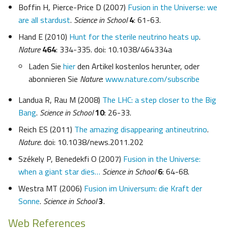
Boffin H, Pierce-Price D (2007)
Fusion in the Universe: we
are all stardust
.
Science in School
4
: 61-63.
Hand E (2010)
Hunt for the sterile neutrino heats up
.
Nature
464
: 334-335. doi: 10.1038/464334a
Laden Sie
hier
den Artikel kostenlos herunter, oder
abonnieren Sie
Nature
:
www.nature.com/subscribe
Landua R, Rau M (2008)
The LHC: a step closer to the Big
Bang
.
Science in School
10
: 26-33.
Reich ES (2011)
The amazing disappearing antineutrino
.
Nature.
doi: 10.1038/news.2011.202
Székely P, Benedekfi O (2007)
Fusion in the Universe:
when a giant star dies…
Science in School
6
: 64-68.
Westra MT (2006)
Fusion im Universum: die Kraft der
Sonne
.
Science in School
3
.
Web References