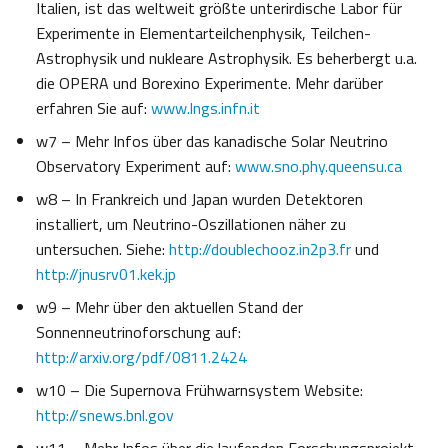
Italien, ist das weltweit größte unterirdische Labor für
Experimente in Elementarteilchenphysik, Teilchen-
Astrophysik und nukleare Astrophysik. Es beherbergt u.a.
die OPERA und Borexino Experimente. Mehr darüber
erfahren Sie auf:
www.lngs.infn.it
w7 – Mehr Infos über das kanadische Solar Neutrino
Observatory Experiment auf:
www.sno.phy.queensu.ca
w8 – In Frankreich und Japan wurden Detektoren
installiert, um Neutrino-Oszillationen näher zu
untersuchen. Siehe:
http://doublechooz.in2p3.fr
und
http://jnusrv01.kek.jp
w9 – Mehr über den aktuellen Stand der
Sonnenneutrinoforschung auf:
http://arxiv.org/pdf/0811.2424
w10 – Die Supernova Frühwarnsystem Website:
http://snews.bnl.gov