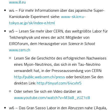
www.ill.eu
w4 – Für mehr Informationen über das japanische Super-
Kamiokande Experiment siehe:
www-sk.icrr.u-
tokyo.ac.jp/sk/index-e.html
w5 – Lesen Sie mehr über CERN, das weltgrößte Labor für
Teilchenphysik und eines der acht Mitglieder von
EIROforum, dem Herausgeber von
Science in School
:
www.cern.ch
Lesen Sie die Geschichte des erfolgreichen Nachweises
eines Myon-Neutrinos, das sich in ein Tau-Neutrino
verwandelt hat, in der Presseaussendung von CERN:
http://public.web.cern.ch/press
oder benützen Sie den
direkten Link:
http://tinyurl.com/64cvhr5
Oder sehen Sie sich ein Video darüber an:
www.youtube.com/watch?v=M3aB_zUZ1c8
w6 – Das Gran Sasso Labor in den Abruzzen nahe L’Aquila,