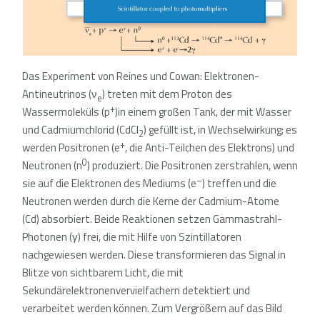
Das Experiment von Reines und Cowan: Elektronen-
Antineutrinos (ν
) treten mit dem Proton des
e
+
Wassermoleküls (p
)in einem großen Tank, der mit Wasser
und Cadmiumchlorid (CdCl
) gefüllt ist, in Wechselwirkung; es
2
+
werden Positronen (e
, die Anti-Teilchen des Elektrons) und
0
Neutronen (n
) produziert. Die Positronen zerstrahlen, wenn
–
sie auf die Elektronen des Mediums (e
) treffen und die
Neutronen werden durch die Kerne der Cadmium-Atome
(Cd) absorbiert. Beide Reaktionen setzen Gammastrahl-
Photonen (γ) frei, die mit Hilfe von Szintillatoren
nachgewiesen werden. Diese transformieren das Signal in
Blitze von sichtbarem Licht, die mit
Sekundärelektronenvervielfachern detektiert und
verarbeitet werden können. Zum Vergrößern auf das Bild