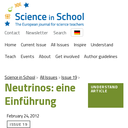
Contact
Newsletter
Search
Home
Current Issue
All Issues
Inspire
Understand
Teach
Events
About
Get involved
Author guidelines
Science in School
All Issues
Issue 19
Neutrinos: eine
UNDERSTAND
ARTICLE
Einführung
February 24, 2012
ISSUE 19