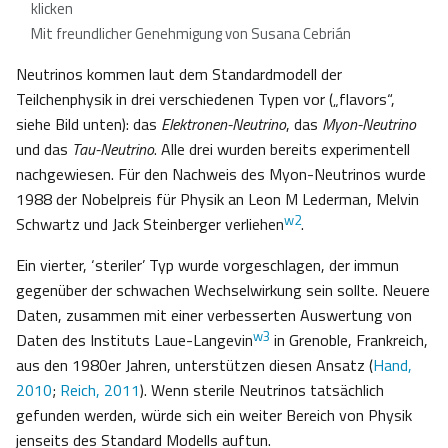
klicken
Mit freundlicher Genehmigung von Susana Cebrián
Neutrinos kommen laut dem Standardmodell der
Teilchenphysik in drei verschiedenen Typen vor („flavors“,
siehe Bild unten): das
Elektronen-Neutrino
, das
Myon-Neutrino
und das
Tau-Neutrino
. Alle drei wurden bereits experimentell
nachgewiesen. Für den Nachweis des Myon-Neutrinos wurde
1988 der Nobelpreis für Physik an Leon M Lederman, Melvin
w2
Schwartz und Jack Steinberger verliehen
.
Ein vierter, ‘steriler’ Typ wurde vorgeschlagen, der immun
gegenüber der schwachen Wechselwirkung sein sollte. Neuere
Daten, zusammen mit einer verbesserten Auswertung von
w3
Daten des Instituts Laue-Langevin
in Grenoble, Frankreich,
aus den 1980er Jahren, unterstützen diesen Ansatz (
Hand,
2010
;
Reich, 2011
). Wenn sterile Neutrinos tatsächlich
gefunden werden, würde sich ein weiter Bereich von Physik
jenseits des Standard Modells auftun.