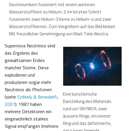
Deuteriumkern fusioniert mit einem weiteren
Wasserstoffkern zu Helium-3. Im letzten Schritt
fusionieren zwei Helium-3 Kerne zu Helium-4 und zwei
Wasserstoffkernen. Zum Vergrößern auf das Bild klicken
Mit freundlicher Genehmigung von Mark Tiele Westra
Supernova Neutrinos sind
das Ergebnis des
gewaltsamen Endes
mancher Sterne. Diese
explodieren und
produzieren sogar mehr
Neutrinos als Photonen
Eine künstlerische
(siehe
Székely & Benedekfi,
Darstellung des Materials
2007
): 1987 haben
rund um SN1987A: zwei
mehrere Detektoren ein
äussere Ringe, ein innerer
eingewöhnlich starkes
Ring und das deformierte,
Signal empfangen (mehrere
ganz innen liegende