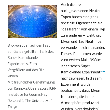
Auch die drei
nachgewiesenen Neutrino-
Typen haben eine ganz
spezielle Eigenschaft: sie
“oszillieren” von einem Typ
zum anderen – Elektron,
Myon und Tau Neutrinos
Blick von oben auf den fast
verwandeln sich ineinander.
zur Gänze gefüllten Tank des
Dieses Phänomen wurde
Super-Kamiokande
zum ersten Mal 1998 im
Experiments. Zum
japanischen Super-
Vergrößern auf das Bild
w4
Kamiokande Experiment
klicken
nachgewiesen. In diesem
Mit freundlicher Genehmigung
Experiment wurde
von Kamioka Observatory, ICRR
beobachtet, dass Myon
(Institute for Cosmic Ray
Neutrinos, die in der
Research), The University of
Atmosphäre produziert
Tokyo
wurden, ‚verschwinden‘,