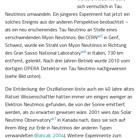
sich vermutlich in Tau
Neutrinos umwandeln. Ein jüngeres Experiment hat jetzt ein
solches Ereignis aus der anderen Perspektive beobachtet –
als ein neu erscheinendes Tau Neutrino an Stelle eines
w5
verschwindenden Myon Neutrinos: Bei CERN
in Genf,
Schweiz, wurde ein Strahl von Myon Neutrinos in Richtung
w6
des Gran Sasso National Laboratory
in Italien, 730 km
entfernt, gelenkt. Nach drei Jahren Betrieb wurde 2010 vom
dortigen OPERA Detektor ein Tau Neutrino nachgewiesen
(siehe Bild unten).
Die Entdeckung der Oszillationen löste auch ein 40 Jahre altes
Rätsel: Wissenschaftler hatten immer um einiges weniger an
Elektron Neutrinos gefunden, die von der Sonne emittiert
werden, als zu erwarten gewesen wäre. 2001 wies das Solar
w7
Neutrino Observatory
in Kanada nach, dass sie sich auf
ihrem Weg zur Erde in Neutrinos der anderen Typen
verwandelten (
Bahcall, 2004
). Weitere Experimente zum