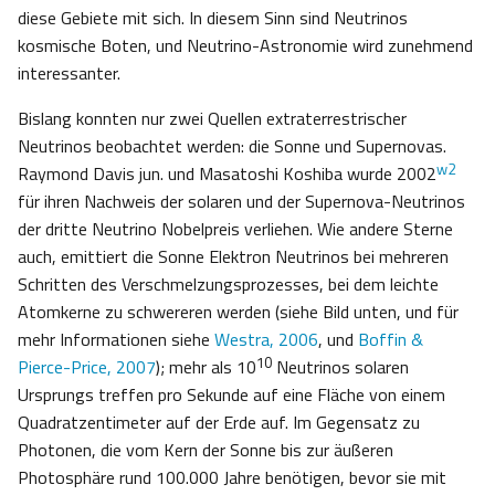
diese Gebiete mit sich. In diesem Sinn sind Neutrinos
kosmische Boten, und Neutrino-Astronomie wird zunehmend
interessanter.
Bislang konnten nur zwei Quellen extraterrestrischer
Neutrinos beobachtet werden: die Sonne und Supernovas.
w2
Raymond Davis jun. und Masatoshi Koshiba wurde 2002
für ihren Nachweis der solaren und der Supernova-Neutrinos
der dritte Neutrino Nobelpreis verliehen. Wie andere Sterne
auch, emittiert die Sonne Elektron Neutrinos bei mehreren
Schritten des Verschmelzungsprozesses, bei dem leichte
Atomkerne zu schwereren werden (siehe Bild unten, und für
mehr Informationen siehe
Westra, 2006
, und
Boffin &
10
Pierce-Price, 2007
); mehr als 10
Neutrinos solaren
Ursprungs treffen pro Sekunde auf eine Fläche von einem
Quadratzentimeter auf der Erde auf. Im Gegensatz zu
Photonen, die vom Kern der Sonne bis zur äußeren
Photosphäre rund 100.000 Jahre benötigen, bevor sie mit