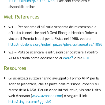
10.1093/humrep/13.11.3211
. L’articolo completo è
disponibile online.
Web References
w1 – Per saperne di più sulla scoperta del microscopio a
effetto tunnel, che portò Gerd Binnig e Heinrich Roher a
vincere il Premio Nobel per la Fisica nel 1986, vedere:
http://nobelprize.org/nobel_prizes/physics/laureates/1986
w2 – Potete scaricare le istruzioni per costruire il vostro
®
AFM a scuola come documento di
Word
o file
PDF
.
Resources
Gli scienziati svizzeri hanno sviluppato il primo AFM per la
scienza planetaria, che fa parte della missione Phoenix su
Marte della NASA. Per un video introduttivo, visitare il sito
web Azonano (
www.azonano.com
) o seguire il link:
http://tinyurl.com/6yguvb9