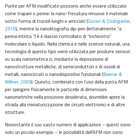
Punte per AFM modificate possono anche essere utilizzate
come trapani o penne: la nano-fresatura rimuove il materiale
sotto forma di trucioli lunghi e arricciati (
Gozen & Ozdoganlar,
2010
), mentre la nanolitografia dip-pen (letteralmente “a
penna intinta “) è il rilascio controllato di “inchiostro”
molecolare o liquido. Nella chimica e nelle scienze naturali, una
tecnologia di questo tipo viene utilizzata per produrre sensori
su scala nanometrica o, mediante la deposizione di
nanostrutture metalliche, di semiconduttori e di ossidi di
metalli, nanocircuiti o nanodispositivi funzionali (
Basnar &
Willner, 2009
). Questo, combinato con l’uso della punta AFM
per spingere fisicamente le particelle di dimensioni
nanometriche nella posizione desiderata, dovrebbe aprire la
strada alla miniaturizzazione dei circuiti elettronici e di altre
strutture.
Nonostante il suo vasto numero di applicazioni – questi sono
solo un piccolo esempio – le possibilità dell’AFM non sono