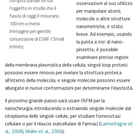
compito banale se sia
osservazioni al suo utilizzo
l’oggetto in studio che il
per manipolare atomi,
fascio di raggi X misurano
molecole o altre strutture
100 nm o meno
nanometriche, è stato
Immagine per gentile
breve. Ad esempio, usando
concessione di ESRF / Small
la punta a mo’ di nano-
Infinity
pinzette, è possibile
esaminare precise regioni
della membrana plasmatica della cellula; singoli loop proteici
possono essere rimossi per rivelare la struttura proteica
all’interno della molecola; e singole molecole possono essere
allungate in nuove conformazioni per determinarne l’elasticità.
Il prossimo grande passo sarà usare l’AFM per la
nanochirurgia: introducendo o estraendo singole molecole dal
citoplasma delle singole cellule, per studiare l’omeostasi
cellulare o per il rilascio subcellulare di farmaci (
Lamontagne et
al., 2008
;
Müller et al., 2006
).