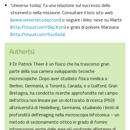
‘Universe today’ fa una relazione sul successo dello
strumento nella missione. Consultare il loro sito web
(
www.universetoday.com
) o seguire i links: neve su Marte
(
http://tinyurl.com/6kp3rym
) e grani di polvere Marziana
(
http://tinyurl.com/64z6xrb
)
Author(s)
Il Dr Patrick Theer è un fisico che ha trascorso gran
parte della sua carriera sviluppando tecniche
microscopiche. Dopo aver studiato fisica medica a
Berlino, Germania, a Toronto, Canada, e a Guilford, Gran
Bretagna, ha condotto ricerche approfondite nel campo
dell’ottica non lineare per un dottorato di ricerca (PhD)
all’università di Heidelberg, Germania, studiando i limiti di
profondità dell’imaging nella microscopia bifotonica – un
metodo di sezionamento ottico in grado di fornire
informazioni anche dalle aree più profonde all’interno di