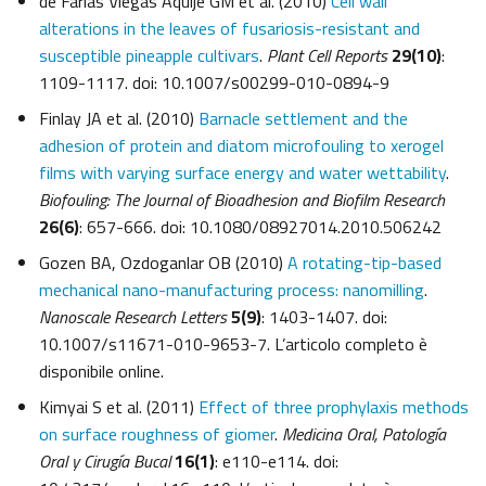
de Farias Viégas Aquije GM et al. (2010)
Cell wall
alterations in the leaves of fusariosis-resistant and
susceptible pineapple cultivars
.
Plant Cell Reports
29(10)
:
1109-1117. doi: 10.1007/s00299-010-0894-9
Finlay JA et al. (2010)
Barnacle settlement and the
adhesion of protein and diatom microfouling to xerogel
films with varying surface energy and water wettability
.
Biofouling: The Journal of Bioadhesion and Biofilm Research
26(6)
: 657-666. doi: 10.1080/08927014.2010.506242
Gozen BA, Ozdoganlar OB (2010)
A rotating-tip-based
mechanical nano-manufacturing process: nanomilling
.
Nanoscale Research Letters
5(9)
: 1403-1407. doi:
10.1007/s11671-010-9653-7. L’articolo completo è
disponibile online.
Kimyai S et al. (2011)
Effect of three prophylaxis methods
on surface roughness of giomer
.
Medicina Oral, Patología
Oral y Cirugía Bucal
16(1)
: e110-e114. doi: