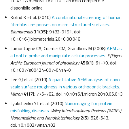
10.4317/medoral.16.e110. L’articolo completo è
disponibile online.
Kolind K et al. (2010)
A combinatorial screening of human
fibroblast responses on micro-structured surfaces
.
Biomaterials
31(35)
: 9182-9191. doi:
10.1016/j.biomaterials.2010.08.048
Lamontagne CA, Cuerrier CM, Grandbois M (2008)
AFM as
a tool to probe and manipulate cellular processes
.
Pflügers
Archiv: European journal of physiology
456(1)
: 61-70. doi:
10.1007/s00424-007-0414-0
Lee GJ et al. (2010)
A quantitative AFM analysis of nano-
scale surface roughness in various orthodontic brackets
.
Micron
41(7)
: 775-782. doi: 10.1016/j.micron.2010.05.013
Lyubchenko YL et al. (2010)
Nanoimaging for protein
misfolding diseases
.
Wiley Interdisciplinary Reviews (WIREs).
Nanomedicine and Nanobiotechnology
2(5)
: 526-543.
doi: 10.1002/wnan.102