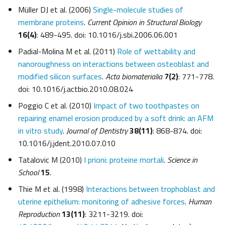
Müller DJ et al. (2006)
Single-molecule studies of
membrane proteins
.
Current Opinion in Structural Biology
16(4)
: 489-495. doi: 10.1016/j.sbi.2006.06.001
Padial-Molina M et al. (2011)
Role of wettability and
nanoroughness on interactions between osteoblast and
modified silicon surfaces
.
Acta biomaterialia
7(2)
: 771-778.
doi: 10.1016/j.actbio.2010.08.024
Poggio C et al. (2010)
Impact of two toothpastes on
repairing enamel erosion produced by a soft drink: an AFM
in vitro study
.
Journal of Dentistry
38(11)
: 868-874. doi:
10.1016/j.jdent.2010.07.010
Tatalovic M (2010)
I prioni: proteine mortali
.
Science in
School
15
.
Thie M et al. (1998)
Interactions between trophoblast and
uterine epithelium: monitoring of adhesive forces
.
Human
Reproduction
13(11)
: 3211-3219. doi: