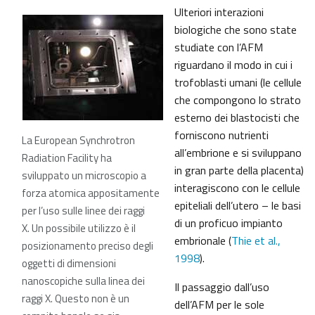
Ulteriori interazioni
biologiche che sono state
studiate con l’AFM
riguardano il modo in cui i
trofoblasti umani (le cellule
che compongono lo strato
esterno dei blastocisti che
forniscono nutrienti
La European Synchrotron
all’embrione e si sviluppano
Radiation Facility ha
in gran parte della placenta)
sviluppato un microscopio a
interagiscono con le cellule
forza atomica appositamente
epiteliali dell’utero – le basi
per l’uso sulle linee dei raggi
di un proficuo impianto
X. Un possibile utilizzo è il
embrionale (
Thie et al.,
posizionamento preciso degli
1998
).
oggetti di dimensioni
nanoscopiche sulla linea dei
Il passaggio dall’uso
raggi X. Questo non è un
dell’AFM per le sole