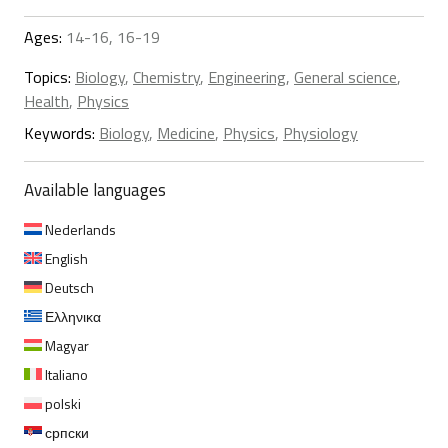
Ages:
14-16, 16-19
Topics:
Biology
,
Chemistry
,
Engineering
,
General science
,
Health
,
Physics
Keywords:
Biology
,
Medicine
,
Physics
,
Physiology
Available languages
Nederlands
English
Deutsch
Ελληνικα
Magyar
Italiano
polski
српски