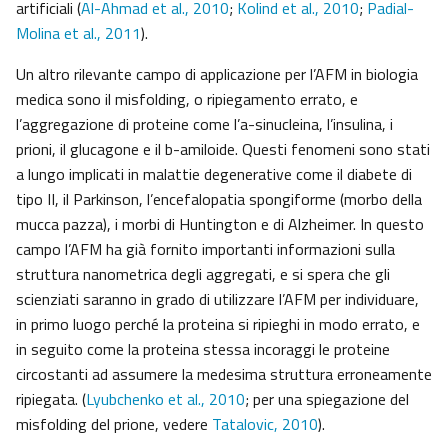
artificiali (
Al-Ahmad et al., 2010
;
Kolind et al., 2010
;
Padial-
Molina et al., 2011
).
Un altro rilevante campo di applicazione per l’AFM in biologia
medica sono il misfolding, o ripiegamento errato, e
l’aggregazione di proteine come l’a-sinucleina, l’insulina, i
prioni, il glucagone e il b-amiloide. Questi fenomeni sono stati
a lungo implicati in malattie degenerative come il diabete di
tipo II, il Parkinson, l’encefalopatia spongiforme (morbo della
mucca pazza), i morbi di Huntington e di Alzheimer. In questo
campo l’AFM ha già fornito importanti informazioni sulla
struttura nanometrica degli aggregati, e si spera che gli
scienziati saranno in grado di utilizzare l’AFM per individuare,
in primo luogo perché la proteina si ripieghi in modo errato, e
in seguito come la proteina stessa incoraggi le proteine
circostanti ad assumere la medesima struttura erroneamente
ripiegata. (
Lyubchenko et al., 2010
; per una spiegazione del
misfolding del prione, vedere
Tatalovic, 2010
).