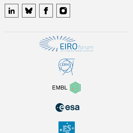
linkedin
bluesky
facebook
instagram