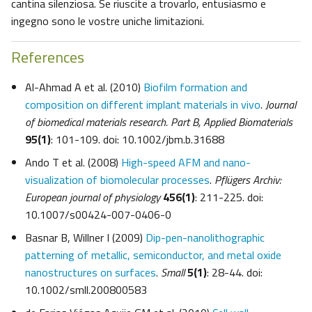
cantina silenziosa. Se riuscite a trovarlo, entusiasmo e
ingegno sono le vostre uniche limitazioni.
References
Al-Ahmad A et al. (2010)
Biofilm formation and
composition on different implant materials in vivo
.
Journal
of biomedical materials research. Part B, Applied Biomaterials
95(1)
: 101-109. doi: 10.1002/jbm.b.31688
Ando T et al. (2008)
High-speed AFM and nano-
visualization of biomolecular processes
.
Pflügers Archiv:
European journal of physiology
456(1)
: 211-225. doi:
10.1007/s00424-007-0406-0
Basnar B, Willner I (2009)
Dip-pen-nanolithographic
patterning of metallic, semiconductor, and metal oxide
nanostructures on surfaces
.
Small
5(1)
: 28-44. doi:
10.1002/smll.200800583