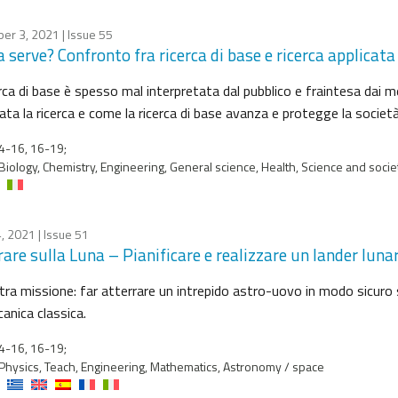
er 3, 2021
| Issue 55
a serve? Confronto fra ricerca di base e ricerca applicata
rca di base è spesso mal interpretata dal pubblico e fraintesa dai 
ata la ricerca e come la ricerca di base avanza e protegge la società
4-16, 16-19;
Biology, Chemistry, Engineering, General science, Health, Science and socie
, 2021
| Issue 51
rare sulla Luna – Pianificare e realizzare un lander luna
tra missione: far atterrare un intrepido astro-uovo in modo sicuro
anica classica.
4-16, 16-19;
Physics, Teach, Engineering, Mathematics, Astronomy / space