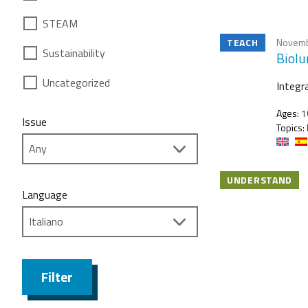
STEAM
TEACH
Novemb
Sustainability
Biolu
Uncategorized
Integra
Ages:
1
Issue
Topics:
UNDERSTAND
Language
Filter