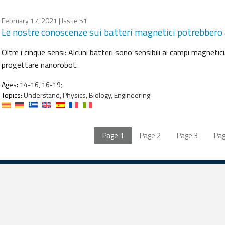
February 17, 2021
| Issue 51
Le nostre conoscenze sui batteri magnetici potrebbero 
Oltre i cinque sensi: Alcuni batteri sono sensibili ai campi magne
progettare nanorobot.
Ages:
14-16, 16-19;
Topics:
Understand, Physics, Biology, Engineering
Page
1
Page
2
Page
3
Pa