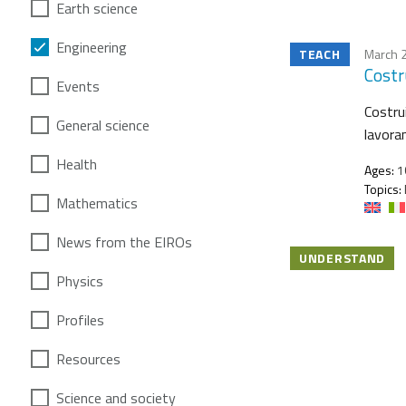
Earth science
Engineering
TEACH
March 2
Costru
Events
Costru
General science
lavora
Health
Ages:
1
Topics:
Mathematics
News from the EIROs
UNDERSTAND
Physics
Profiles
Resources
Science and society