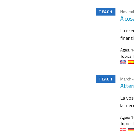
TEACH
Novemb
A cos
La rice
finanzi
Ages:
1
Topics:
TEACH
March 4
Atter
La vos
la mecc
Ages:
1
Topics: