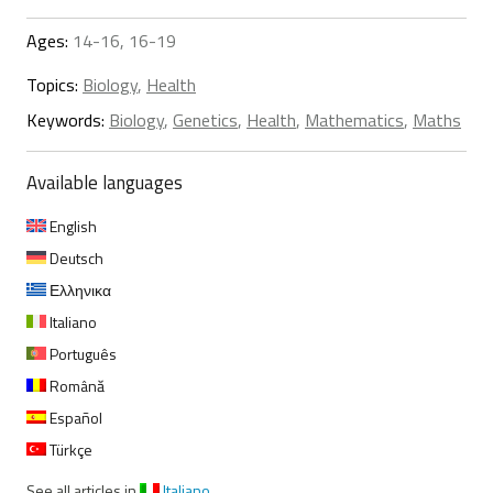
Ages:
14-16, 16-19
Topics:
Biology
,
Health
Keywords:
Biology
,
Genetics
,
Health
,
Mathematics
,
Maths
Available languages
English
Deutsch
Ελληνικα
Italiano
Português
Română
Español
Türkçe
See all articles in
Italiano