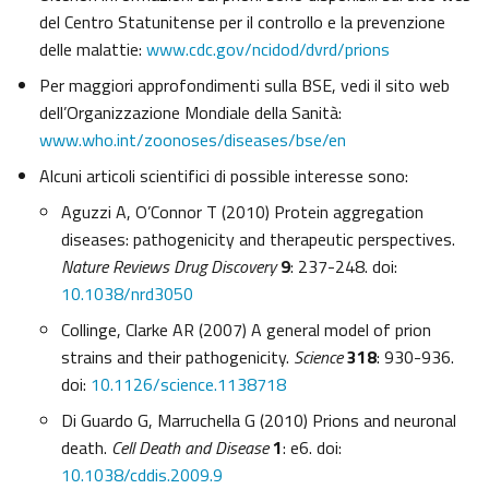
del Centro Statunitense per il controllo e la prevenzione
delle malattie:
www.cdc.gov/ncidod/dvrd/prions
Per maggiori approfondimenti sulla BSE, vedi il sito web
dell’Organizzazione Mondiale della Sanità:
www.who.int/zoonoses/diseases/bse/en
Alcuni articoli scientifici di possible interesse sono:
Aguzzi A, O’Connor T (2010) Protein aggregation
diseases: pathogenicity and therapeutic perspectives.
Nature Reviews Drug Discovery
9
: 237-248. doi:
10.1038/nrd3050
Collinge, Clarke AR (2007) A general model of prion
strains and their pathogenicity.
Science
318
: 930-936.
doi:
10.1126/science.1138718
Di Guardo G, Marruchella G (2010) Prions and neuronal
death.
Cell Death and Disease
1
: e6. doi:
10.1038/cddis.2009.9