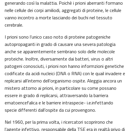
generando così la malattia. Poichè i prioni aberranti formano
nelle cellule dei corpi amiliodi, aggregati di proteine, le cellule
vanno incontro a morte lasciando dei buchi nel tessuto
cerebrale.
I prioni sono l’unico caso noto di proteine patogeniche
autopropaganti in grado di causare una severa patologia
anche se apparentemente sembrano solo delle molecole
proteiche. Inoltre, diversamente dai batteri, virus o altri
patogeni conosciuti, i prioni non hanno informzioni genetiche
codificate da acidi nucleici (DNA o RNA) con le quail invadere e
replicarsi all’interno dell’organismo ospite. Aleggia ancora un
mistero attorno ai prioni, in particolare su come possano
essere in grado di replicarsi, attraversando la barriera
ematoencefalica e le barriere intraspecie- i.e.infettando
specie differenti dall’ospite da cui provengono.
Nel 1960, per la prima volta, i ricercatori scoprirono che
l’agente infettivo, responsabile della TSE era in realtà privo di