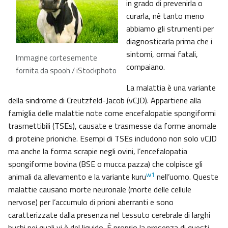
in grado di prevenirla o
curarla, nè tanto meno
abbiamo gli strumenti per
diagnosticarla prima che i
sintomi, ormai fatali,
Immagine cortesemente
compaiano.
fornita da spooh / iStockphoto
La malattia è una variante
della sindrome di Creutzfeld-Jacob (vCJD). Appartiene alla
famiglia delle malattie note come encefalopatie spongiformi
trasmettibili (TSEs), causate e trasmesse da forme anomale
di proteine prioniche. Esempi di TSEs includono non solo vCJD
ma anche la forma scrapie negli ovini, l’encefalopatia
spongiforme bovina (BSE o mucca pazza) che colpisce gli
w1
animali da allevamento e la variante kuru
nell’uomo. Queste
malattie causano morte neuronale (morte delle cellule
nervose) per l’accumulo di prioni aberranti e sono
caratterizzate dalla presenza nel tessuto cerebrale di larghi
buchi nei quali vi è del liquido. È proprio la presenza di questi