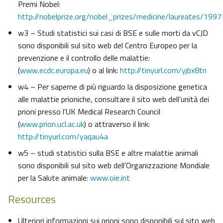
Premi Nobel:
http://nobelprize.org/nobel_prizes/medicine/laureates/1997
w3 – Studi statistici sui casi di BSE e sulle morti da vCJD
sono disponibili sul sito web del Centro Europeo per la
prevenzione e il controllo delle malattie:
(
www.ecdc.europa.eu
) o al link:
http://tinyurl.com/yjbx8tn
w4 – Per saperne di più riguardo la disposizione genetica
alle malattie prioniche, consultare il sito web dell’unità dei
prioni presso l’UK Medical Research Council
(
www.prion.ucl.ac.uk
) o attraverso il link:
http://tinyurl.com/yaqau4a
w5 – studi statistici sulla BSE e altre malattie animali
sono disponibili sul sito web dell’Organizzazione Mondiale
per la Salute animale:
www.oie.int
Resources
Ulteriori informazioni sui prioni sono disponibili sul sito web