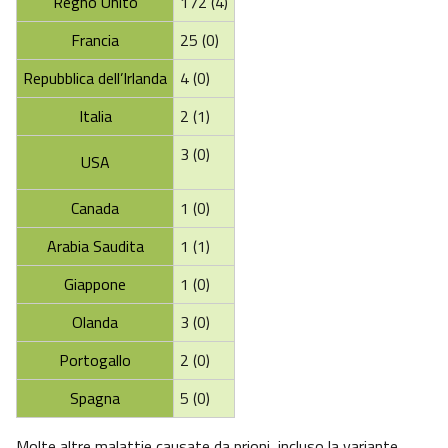
Regno Unito
172 (4)
Francia
25 (0)
Repubblica dell’Irlanda
4 (0)
Italia
2 (1)
3 (0)
USA
Canada
1 (0)
Arabia Saudita
1 (1)
Giappone
1 (0)
Olanda
3 (0)
Portogallo
2 (0)
Spagna
5 (0)
Molte altre malattie causate da prioni, incluso la variante