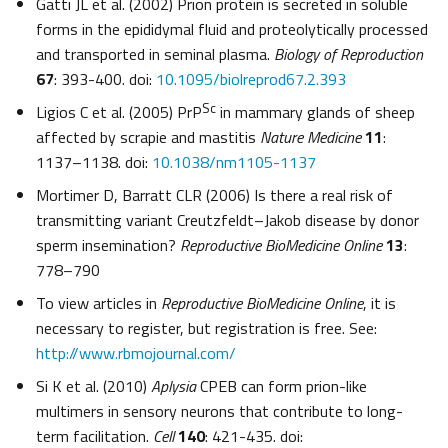
Gatti JL et al. (2002) Prion protein is secreted in soluble
forms in the epididymal fluid and proteolytically processed
and transported in seminal plasma.
Biology of Reproduction
67
: 393-400. doi:
10.1095/biolreprod67.2.393
Sc
Ligios C et al. (2005) PrP
in mammary glands of sheep
affected by scrapie and mastitis
Nature Medicine
11
:
1137–1138. doi:
10.1038/nm1105-1137
Mortimer D, Barratt CLR (2006) Is there a real risk of
transmitting variant Creutzfeldt–Jakob disease by donor
sperm insemination?
Reproductive BioMedicine Online
13
:
778–790
To view articles in
Reproductive BioMedicine Online
, it is
necessary to register, but registration is free. See:
http://www.rbmojournal.com/
Si K et al. (2010)
Aplysia
CPEB can form prion-like
multimers in sensory neurons that contribute to long-
term facilitation.
Cell
140
: 421-435. doi: