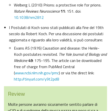
Welberg L (2010) Prions: a protective role for prions.
Nature Reviews Neuroscience
11
: 151. doi:
10.1038/nrn2812
I Postulati di Koch sono stati pubblicati alla fine del 19th
secolo da Robert Koch. Per una discussione dei postulati
aggiornata e riguardo alla loro validità, si può consultare:
Evans AS (1976) Causation and disease: the Henle-
Koch postulates revisited.
The Yale Journal of Biology and
Medicine
49
: 175-195. The article can be downloaded
free of charge from PubMed Central
(
www.ncbi.nlm.nih.gov/pmc
) or via the direct link:
http://tinyurl.com/y9t2pd8
Review
Molte persone avranno sicuramente sentito parlare di
vCJD e di syndrome della mucca pazza ma poco si sa a