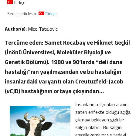
Türkçe
See all articles in
Türkçe
Author(s):
Mico Tatalovic
Tercüme eden: Samet Kocabay ve Hikmet Geçkil
(İnönü Üniversitesi, Moleküler Biyoloji ve
Genetik Bölümü). 1980 ve 90‘larda “deli dana
hastalığı”nın yayılmasından ve bu hastalığın
insanlardaki varyantı olan Creutuzfeld-Jacob
(vCJD) hastalığının ortaya çıkışından…
İnsanların milyonlarcasının
zaten enfekte olduğu açığa
çıkmayı bekleyen gizli bir
salgın olabilir. Bu salgını
engelleyemiyor ve tedavi