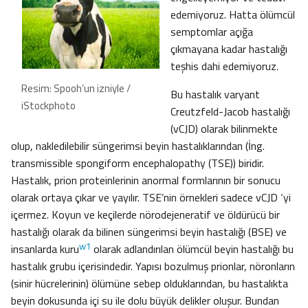
edemiyoruz. Hatta ölümcül
semptomlar açığa
çıkmayana kadar hastalığı
teşhis dahi edemiyoruz.
Resim: Spooh’un izniyle /
Bu hastalık varyant
iStockphoto
Creutzfeld-Jacob hastalığı
(vCJD) olarak bilinmekte
olup, nakledilebilir süngerimsi beyin hastalıklarından (İng.
transmissible spongiform encephalopathy (TSE)) biridir.
Hastalık, prion proteinlerinin anormal formlarının bir sonucu
olarak ortaya çıkar ve yayılır. TSE’nin örnekleri sadece vCJD ‘yi
içermez. Koyun ve keçilerde nörodejeneratif ve öldürücü bir
hastalığı olarak da bilinen süngerimsi beyin hastalığı (BSE) ve
w1
insanlarda kuru
olarak adlandırılan ölümcül beyin hastalığı bu
hastalık grubu içerisindedir. Yapısı bozulmuş prionlar, nöronların
(sinir hücrelerinin) ölümüne sebep olduklarından, bu hastalıkta
beyin dokusunda içi su ile dolu büyük delikler oluşur. Bundan