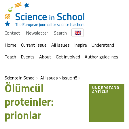
Contact
Newsletter
Search
Home
Current Issue
All Issues
Inspire
Understand
Teach
Events
About
Get involved
Author guidelines
Science in School
All Issues
Issue 15
Ölümcül
UNDERSTAND
ARTICLE
proteinler:
prionlar