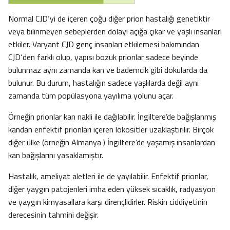
Normal CJD‘yi de içeren çoğu diğer prion hastalığı genetiktir
veya bilinmeyen sebeplerden dolayı açığa çıkar ve yaşlı insanları
etkiler. Varyant CJD genç insanları etkilemesi bakımından
CJD‘den farklı olup, yapısı bozuk prionlar sadece beyinde
bulunmaz aynı zamanda kan ve bademcik gibi dokularda da
bulunur. Bu durum, hastalığın sadece yaşlılarda değil aynı
zamanda tüm popülasyona yayılıma yolunu açar.
Örneğin prionlar kan nakli ile dağılabilir. İngiltere’de bağışlanmış
kandan enfektif prionları içeren lökositler uzaklaştırılır. Birçok
diğer ülke (örneğin Almanya ) İngiltere’de yaşamış insanlardan
kan bağışlarını yasaklamıştır.
Hastalık, ameliyat aletleri ile de yayılabilir. Enfektif prionlar,
diğer yaygın patojenleri imha eden yüksek sıcaklık, radyasyon
ve yaygın kimyasallara karşı dirençlidirler. Riskin ciddiyetinin
derecesinin tahmini değişir.