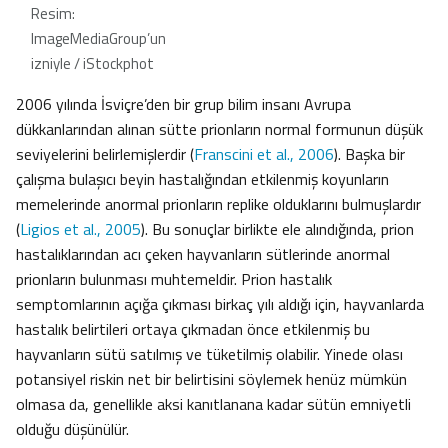
Resim:
ImageMediaGroup’un
izniyle / iStockphot
2006 yılında İsviçre’den bir grup bilim insanı Avrupa
dükkanlarından alınan sütte prionların normal formunun düşük
seviyelerini belirlemişlerdir (
Franscini et al., 2006
). Başka bir
çalışma bulaşıcı beyin hastalığından etkilenmiş koyunların
memelerinde anormal prionların replike olduklarını bulmuşlardır
(
Ligios et al., 2005
). Bu sonuçlar birlikte ele alındığında, prion
hastalıklarından acı çeken hayvanların sütlerinde anormal
prionların bulunması muhtemeldir. Prion hastalık
semptomlarının açığa çıkması birkaç yılı aldığı için, hayvanlarda
hastalık belirtileri ortaya çıkmadan önce etkilenmiş bu
hayvanların sütü satılmış ve tüketilmiş olabilir. Yinede olası
potansiyel riskin net bir belirtisini söylemek henüz mümkün
olmasa da, genellikle aksi kanıtlanana kadar sütün emniyetli
olduğu düşünülür.