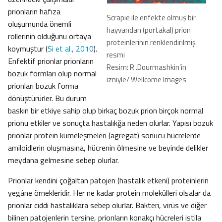
prionların hafıza
Scrapie ile enfekte olmuş bir
oluşumunda önemli
hayvandan (portakal) prion
rollerinin olduğunu ortaya
proteinlerinin renklendirilmiş
koymuştur (
Si et al., 2010
).
resmi
Enfektif prionlar prionların
Resim: R .Dourmashkin’in
bozuk formları olup normal
izniyle/ Wellcome Images
prionları bozuk forma
dönüştürürler. Bu durum
baskın bir etkiye sahip olup birkaç bozuk prion birçok normal
prionu etkiler ve sonuçta hastalıkğa neden olurlar. Yapısı bozuk
prionlar protein kümeleşmeleri (agregat) sonucu hücrelerde
amiloidlerin oluşmasına, hücrenin ölmesine ve beyinde delikler
meydana gelmesine sebep olurlar.
Prionlar kendini çoğaltan patojen (hastalık etkeni) proteinlerin
yegâne örnekleridir. Her ne kadar protein molekülleri olsalar da
prionlar ciddi hastalıklara sebep olurlar. Bakteri, virüs ve diğer
bilinen patojenlerin tersine, prionların konakçı hücreleri istila