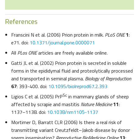
References
Franscini N et al. (2006) Prion protein in milk.
PLoS ONE
1
:
e71. doi:
10.1371/journal.pone.0000071
All
PLos ONE
articles are freely available online.
Gatti JL et al. (2002) Prion protein is secreted in soluble
forms in the epididymal fluid and proteolytically processed
and transported in seminal plasma.
Biology of Reproduction
67
: 393-400. doi:
10.1095/biolreprod67.2.393
Sc
Ligios C et al. (2005) PrP
in mammary glands of sheep
affected by scrapie and mastitis
Nature Medicine
11
:
1137–1138. doi:
10.1038/nm1105-1137
Mortimer D, Barratt CLR (2006) Is there a real risk of
transmitting variant Creutzfeldt–Jakob disease by donor
sperm insemination?
Reproductive BioMedicine Online
13
: