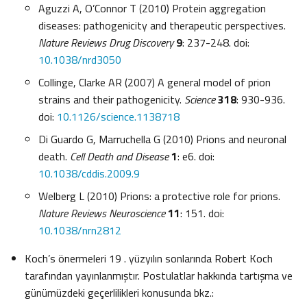
Aguzzi A, O’Connor T (2010) Protein aggregation
diseases: pathogenicity and therapeutic perspectives.
Nature Reviews Drug Discovery
9
: 237-248. doi:
10.1038/nrd3050
Collinge, Clarke AR (2007) A general model of prion
strains and their pathogenicity.
Science
318
: 930-936.
doi:
10.1126/science.1138718
Di Guardo G, Marruchella G (2010) Prions and neuronal
death.
Cell Death and Disease
1
: e6. doi:
10.1038/cddis.2009.9
Welberg L (2010) Prions: a protective role for prions.
Nature Reviews Neuroscience
11
: 151. doi:
10.1038/nrn2812
Koch’s önermeleri 19 . yüzyılın sonlarında Robert Koch
tarafından yayınlanmıştır. Postulatlar hakkında tartışma ve
günümüzdeki geçerlilikleri konusunda bkz.: