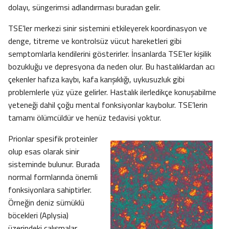
dolayı, süngerimsi adlandırması buradan gelir.
TSE’ler merkezi sinir sistemini etkileyerek koordinasyon ve
denge, titreme ve kontrolsüz vücut hareketleri gibi
semptomlarla kendilerini gösterirler. İnsanlarda TSE’ler kişilik
bozukluğu ve depresyona da neden olur. Bu hastalıklardan acı
çekenler hafıza kaybı, kafa karışıklığı, uykusuzluk gibi
problemlerle yüz yüze gelirler. Hastalık ilerledikçe konuşabilme
yeteneği dahil çoğu mental fonksiyonlar kaybolur. TSE’lerin
tamamı ölümcüldür ve henüz tedavisi yoktur.
Prionlar spesifik proteinler
olup esas olarak sinir
sisteminde bulunur. Burada
normal formlarında önemli
fonksiyonlara sahiptirler.
Örneğin deniz sümüklü
böcekleri (Aplysia)
üzerindeki çalışmalar