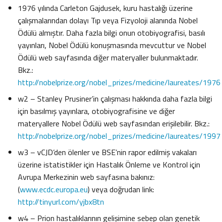
1976 yılında Carleton Gajdusek, kuru hastalığı üzerine
çalışmalarından dolayı Tıp veya Fizyoloji alanında Nobel
Ödülü almıştır. Daha fazla bilgi onun otobiyografisi, basılı
yayınları, Nobel Ödülü konuşmasında mevcuttur ve Nobel
Ödülü web sayfasında diğer materyaller bulunmaktadır.
Bkz.:
http://nobelprize.org/nobel_prizes/medicine/laureates/1976
w2 – Stanley Prusiner’in çalışması hakkında daha fazla bilgi
için basılmış yayınlara, otobiyografisine ve diğer
materyallere Nobel Ödülü web sayfasından erişilebilir. Bkz.:
http://nobelprize.org/nobel_prizes/medicine/laureates/1997
w3 – vCJD’den ölenler ve BSE’nin rapor edilmiş vakaları
üzerine istatistikler için Hastalık Önleme ve Kontrol için
Avrupa Merkezinin web sayfasına bakınız:
(
www.ecdc.europa.eu
) veya doğrudan link:
http://tinyurl.com/yjbx8tn
w4 – Prion hastalıklarının gelişimine sebep olan genetik