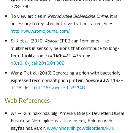
778–790
To view articles in
Reproductive BioMedicine Online
, it is
necessary to register, but registration is free. See:
http://www.rbmojournal.com/
Si K et al. (2010)
Aplysia
CPEB can form prion-like
multimers in sensory neurons that contribute to long-
term facilitation.
Cell
140
: 421-435. doi:
10.1016/j.cell.2010.01.008
Wang F et al. (2010) Generating a prion with bacterially
expressed recombinant prion protein.
Science
327
: 1132-
1135. doi:
10.1126/science.1183748
Web References
w1 – Kuru hakkında bilgi Amerika Birleşik Devletleri Ulusal
Enstitüsü Nörolojik Hastalıklar ve Felç Bölümü web
sayfasında vardır:
www.ninds.nih.gov/disorders/kuru