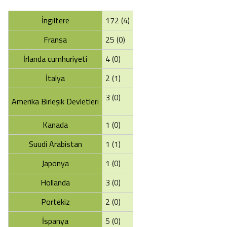
İngiltere
172 (4)
Fransa
25 (0)
İrlanda cumhuriyeti
4 (0)
İtalya
2 (1)
3 (0)
Amerika Birleşik Devletleri
Kanada
1 (0)
Suudi Arabistan
1 (1)
Japonya
1 (0)
Hollanda
3 (0)
Portekiz
2 (0)
İspanya
5 (0)