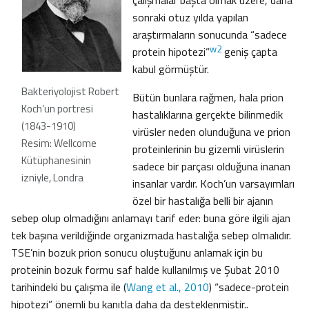
çalışmalar başta olmak üzere, daha
sonraki otuz yılda yapılan
araştırmaların sonucunda “sadece
w2
protein hipotezi”
geniş çapta
kabul görmüştür.
Bakteriyolojist Robert
Bütün bunlara rağmen, hala prion
Koch’un portresi
hastalıklarına gerçekte bilinmedik
(1843-1910)
virüsler neden olunduğuna ve prion
Resim: Wellcome
proteinlerinin bu gizemli virüslerin
Kütüphanesinin
sadece bir parçası olduğuna inanan
izniyle, Londra
insanlar vardır. Koch’un varsayımları
özel bir hastalığa belli bir ajanın
sebep olup olmadığını anlamayı tarif eder: buna göre ilgili ajan
tek başına verildiğinde organizmada hastalığa sebep olmalıdır.
TSE’nin bozuk prion sonucu oluştuğunu anlamak için bu
proteinin bozuk formu saf halde kullanılmış ve Şubat 2010
tarihindeki bu çalışma ile (
Wang et al., 2010
) “sadece-protein
hipotezi” önemli bu kanıtla daha da desteklenmiştir..