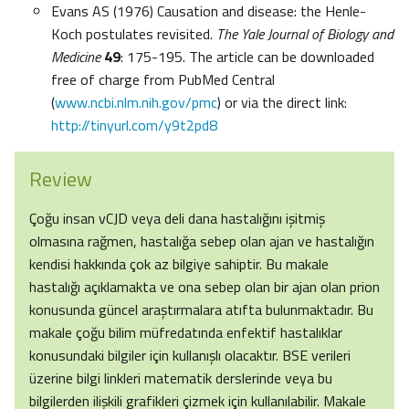
Evans AS (1976) Causation and disease: the Henle-
Koch postulates revisited.
The Yale Journal of Biology and
Medicine
49
: 175-195. The article can be downloaded
free of charge from PubMed Central
(
www.ncbi.nlm.nih.gov/pmc
) or via the direct link:
http://tinyurl.com/y9t2pd8
Review
Çoğu insan vCJD veya deli dana hastalığını işitmiş
olmasına rağmen, hastalığa sebep olan ajan ve hastalığın
kendisi hakkında çok az bilgiye sahiptir. Bu makale
hastalığı açıklamakta ve ona sebep olan bir ajan olan prion
konusunda güncel araştırmalara atıfta bulunmaktadır. Bu
makale çoğu bilim müfredatında enfektif hastalıklar
konusundaki bilgiler için kullanışlı olacaktır. BSE verileri
üzerine bilgi linkleri matematik derslerinde veya bu
bilgilerden ilişkili grafikleri çizmek için kullanılabilir. Makale