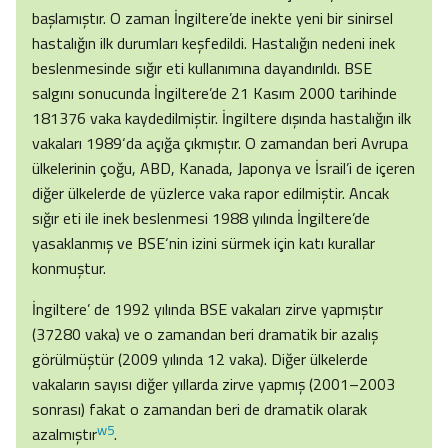
başlamıştır. O zaman İngiltere’de inekte yeni bir sinirsel
hastalığın ilk durumları keşfedildi. Hastalığın nedeni inek
beslenmesinde sığır eti kullanımına dayandırıldı. BSE
salgını sonucunda İngiltere’de 21 Kasım 2000 tarihinde
181376 vaka kaydedilmiştir. İngiltere dışında hastalığın ilk
vakaları 1989‘da açığa çıkmıştır. O zamandan beri Avrupa
ülkelerinin çoğu, ABD, Kanada, Japonya ve İsrail’i de içeren
diğer ülkelerde de yüzlerce vaka rapor edilmiştir. Ancak
sığır eti ile inek beslenmesi 1988 yılında İngiltere’de
yasaklanmış ve BSE‘nin izini sürmek için katı kurallar
konmuştur.
İngiltere’ de 1992 yılında BSE vakaları zirve yapmıştır
(37280 vaka) ve o zamandan beri dramatik bir azalış
görülmüştür (2009 yılında 12 vaka). Diğer ülkelerde
vakaların sayısı diğer yıllarda zirve yapmış (2001–2003
sonrası) fakat o zamandan beri de dramatik olarak
w5
azalmıştır
.