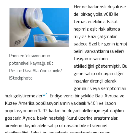
Her ne kadar risk düşük ise
de, birkaç yolla vCJD ile
temas edebiliriz. Fakat
hepimiz eşit risk altında
mıyız? Bazı çalışmalar
sadece özel bir genin (prnp)
belirli varyantlarını (aleller)
Prion enfeksiyonunun
taşıyan insanların
potansiyel kaynağı: süt
etkilediğini göstermiştir. Bu
Resim: DaveAlan’nın izniyle/
gene sahip olmayan diğer
iStockphoto
insanlar dirençli olarak
görünür veya semptomları
w4
hızlı geliştiremezler
. Endişe verici bir şekilde Batı Avrupa ve
Kuzey Amerika popülasyonlarının yaklaşık %40‘ı ve Japon
popülasyonunun % 92 kadarı bu duyarlı aleller için eşit dağılım
gösterir. Ayrıca, beyin hastalığı (kuru) üzerine araştırmalar,
bireylerin duyarlı alele sahip olmasalar bile etkilenmiş
olabileceğini, fakat bu insanlarda semptomların yavaş