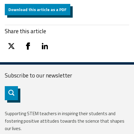
Download this article as a PDF
Share this article
twitter
facebook
linkedin
Subscribe to our
newsletter
Subscribe
Supporting STEM teachers in inspiring their students and
fostering positive attitudes towards the science that shapes
our lives.