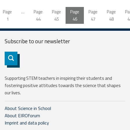
Page
…
Page
Page
Page
Page
Page
Pa
1
44
45
46
47
48
4
Subscribe to our
newsletter
Subscribe
Supporting STEM teachers in inspiring their students and
fostering positive attitudes towards the science that shapes
our lives.
About Science in School
About EIROforum
Imprint and data policy