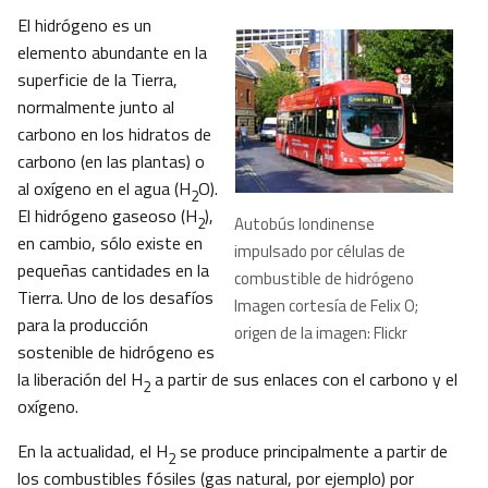
El hidrógeno es un
elemento abundante en la
superficie de la Tierra,
normalmente junto al
carbono en los hidratos de
carbono (en las plantas) o
al oxígeno en el agua (H
O).
2
El hidrógeno gaseoso (H
),
Autobús londinense
2
en cambio, sólo existe en
impulsado por células de
pequeñas cantidades en la
combustible de hidrógeno
Tierra. Uno de los desafíos
Imagen cortesía de Felix O;
para la producción
origen de la imagen: Flickr
sostenible de hidrógeno es
la liberación del H
a partir de sus enlaces con el carbono y el
2
oxígeno.
En la actualidad, el H
se produce principalmente a partir de
2
los combustibles fósiles (gas natural, por ejemplo) por