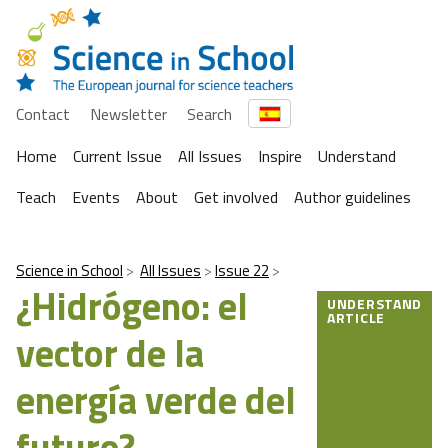
Contact
Newsletter
Search
Home
Current Issue
All Issues
Inspire
Understand
Teach
Events
About
Get involved
Author guidelines
Science in School
All Issues
Issue 22
¿Hidrógeno: el
UNDERSTAND
ARTICLE
vector de la
energía verde del
futuro?