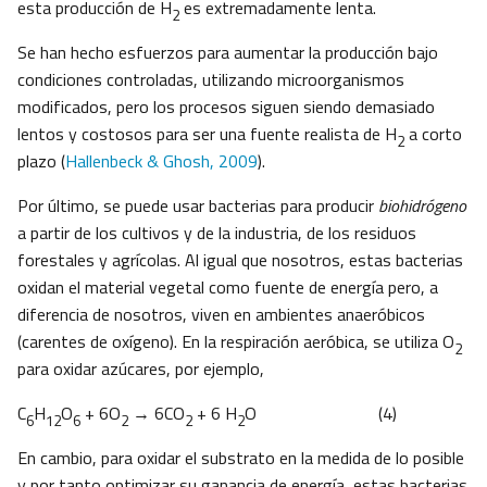
esta producción de H
es extremadamente lenta.
2
Se han hecho esfuerzos para aumentar la producción bajo
condiciones controladas, utilizando microorganismos
modificados, pero los procesos siguen siendo demasiado
lentos y costosos para ser una fuente realista de H
a corto
2
plazo (
Hallenbeck & Ghosh, 2009
).
Por último, se puede usar bacterias para producir
biohidrógeno
a partir de los cultivos y de la industria, de los residuos
forestales y agrícolas. Al igual que nosotros, estas bacterias
oxidan el material vegetal como fuente de energía pero, a
diferencia de nosotros, viven en ambientes anaeróbicos
(carentes de oxígeno). En la respiración aeróbica, se utiliza O
2
para oxidar azúcares, por ejemplo,
C
H
O
+ 6O
→ 6CO
+ 6 H
O (4)
6
12
6
2
2
2
En cambio, para oxidar el substrato en la medida de lo posible
y por tanto optimizar su ganancia de energía, estas bacterias