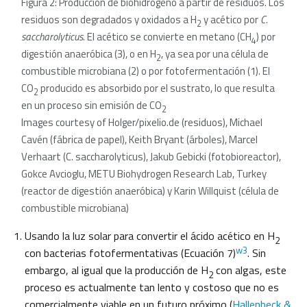
Figura 2: Producción de biohidrógeno a partir de residuos. Los
residuos son degradados y oxidados a H
y acético por
C.
2
saccharolyticus
. El acético se convierte en metano (CH
) por
4
digestión anaeróbica (3), o en H
, ya sea por una célula de
2
combustible microbiana (2) o por fotofermentación (1). El
CO
producido es absorbido por el sustrato, lo que resulta
2
en un proceso sin emisión de CO
2
Images courtesy of Holger/pixelio.de (residuos), Michael
Cavén (fábrica de papel), Keith Bryant (árboles), Marcel
Verhaart (C. saccharolyticus), Jakub Gebicki (fotobioreactor),
Gokce Avcioglu, METU Biohydrogen Research Lab, Turkey
(reactor de digestión anaeróbica) y Karin Willquist (célula de
combustible microbiana)
Usando la luz solar para convertir el ácido acético en H
2
w3
con bacterias fotofermentativas (Ecuación 7)
. Sin
embargo, al igual que la producción de H
con algas, este
2
proceso es actualmente tan lento y costoso que no es
comercialmente viable en un futuro próximo (
Hallenbeck &