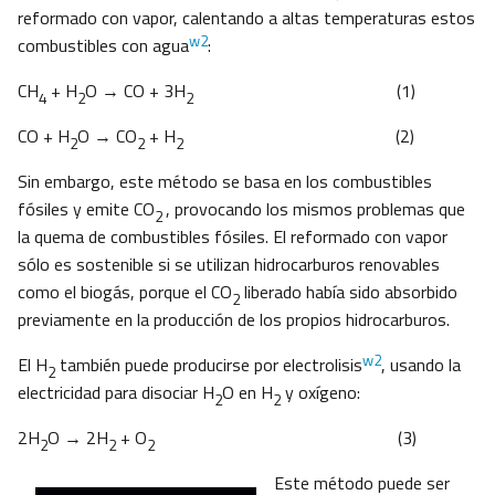
reformado con vapor, calentando a altas temperaturas estos
w2
combustibles con agua
:
CH
+ H
O → CO + 3H
(1)
4
2
2
CO + H
O → CO
+ H
(2)
2
2
2
Sin embargo, este método se basa en los combustibles
fósiles y emite CO
, provocando los mismos problemas que
2
la quema de combustibles fósiles. El reformado con vapor
sólo es sostenible si se utilizan hidrocarburos renovables
como el biogás, porque el CO
liberado había sido absorbido
2
previamente en la producción de los propios hidrocarburos.
w2
El H
también puede producirse por electrolisis
, usando la
2
electricidad para disociar H
O en H
y oxígeno:
2
2
2H
O → 2H
+ O
(3)
2
2
2
Este método puede ser