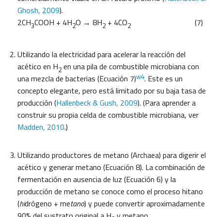
Ghosh, 2009
).
2CH
COOH + 4H
O → 8H
+ 4CO
(7)
3
2
2
2
Utilizando la electricidad para acelerar la reacción del
acético en H
en una pila de combustible microbiana con
2
w4
una mezcla de bacterias (Ecuación 7)
. Este es un
concepto elegante, pero está limitado por su baja tasa de
producción (
Hallenbeck & Gush, 2009
). (Para aprender a
construir su propia celda de combustible microbiana, ver
Madden, 2010
.)
Utilizando productores de metano (Archaea) para digerir el
acético y generar metano (Ecuación 8). La combinación de
fermentación en ausencia de luz (Ecuación 6) y la
producción de metano se conoce como el proceso hitano
(
hi
drógeno + me
tano
) y puede convertir aproximadamente
90% del sustrato original a H
y metano.