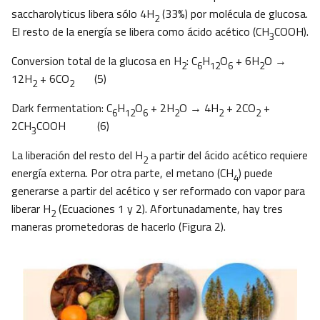
saccharolyticus libera sólo 4H
(33%) por molécula de glucosa.
2
El resto de la energía se libera como ácido acético (CH
COOH).
3
Conversion total de la glucosa en H
: C
H
O
+ 6H
O →
2
6
12
6
2
12H
+ 6CO
(5)
2
2
Dark fermentation: C
H
O
+ 2H
O → 4H
+ 2CO
+
6
12
6
2
2
2
2CH
COOH (6)
3
La liberación del resto del H
a partir del ácido acético requiere
2
energía externa. Por otra parte, el metano (CH
) puede
4
generarse a partir del acético y ser reformado con vapor para
liberar H
(Ecuaciones 1 y 2). Afortunadamente, hay tres
2
maneras prometedoras de hacerlo (Figura 2).