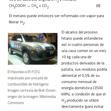
2
CH
COOH → CH
+ CO
(8)
3
4
2
El metano puede entonces ser reformado con vapor para
liberar H
.
2
El alcance del proceso
hitano puede entenderse
así: si cuatro personas de
una casa comen en un mes
10 kg cada una de
productos derivados de la
patata, sus residuos podría
El Hyundai ix35 FCEV,
alimentar el 0,5% de su
impulsado por una pila de
consumo mensual de
combustible de hidrógeno
energía doméstica (3500
Imagen cortesía de Bull-Doser;
kWh), a condición de que el
origen de la imagen: Wikimedia
H
producido se utilize
2
Commons
directamente (para evitar