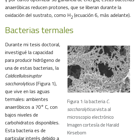
anaeróbicas reducen protones, que se liberan durante la
oxidación del sustrato, como H
(ecuación 6, más adelante).
2
Bacterias termales
Durante mi tesis doctoral,
investigué la capacidad
para producir hidrógeno de
una de estas bacterias, la
Caldicellulosiruptor
saccharolyticus
(Figura 1),
que vive en las aguas
termales: ambientes
Figura 1: la bacteria
C.
anaeróbicos a 70° C, con
saccharolyticus
vista al
bajos niveles de
microscopio electrónico
carbohidratos disponibles.
Imagen cortesía de Harald
Esta bacteria es de
Kirsebom
particular interés debido a