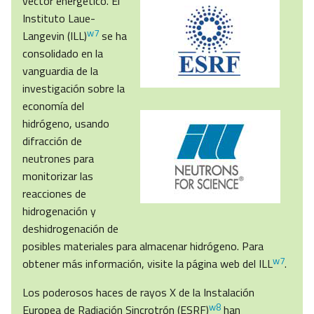
vector energético. El
Instituto Laue-
w7
Langevin (ILL)
se ha
consolidado en la
vanguardia de la
investigación sobre la
economía del
hidrógeno, usando
difracción de
neutrones para
monitorizar las
reacciones de
hidrogenación y
deshidrogenación de
posibles materiales para almacenar hidrógeno. Para
w7
obtener más información, visite la página web del ILL
.
Los poderosos haces de rayos X de la Instalación
w8
Europea de Radiación Sincrotrón (ESRF)
han