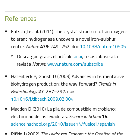
References
Fritsch J et al. (2011) The crystal structure of an oxygen-
tolerant hydrogenase uncovers a novel iron-sulphur
centre.
Nature
479
: 249–252. doi:
10.1038/nature10505
Descargue gratis el artículo
aquí
, o suscríbase a la
revista
Nature
:
www.nature.com/subscribe
Hallenbeck P, Ghosh D (2009) Advances in fermentative
biohydrogen production: the way forward?
Trends in
Biotechnology
27
: 287–297. doi:
10.1016/j.tibtech.2009.02.004
Madden D (2010) La pila de combustible microbiano:
electricidad de las levaduras.
Science in School
14
.
scienceinschool.org/2010/issue14/fuelcell/spanish
Rifkin J (2002)
The Hydrogen Economy: the Creation of the