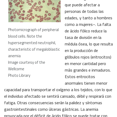
que puede afectar a
personas de todas las
edades, y tanto a hombres
como a mujeres–. La falta
Photomicrograph of peripheral
de ácido fólico reduce la
blood cells. Note the
tasa de división en la
hypersegmented neutrophil,
médula ósea, lo que resulta
characteristic of megaloblastic
en la producción de
anemia
glóbulos rojos (eritrocitos)
Image courtesy of the
en menor cantidad pero
Wellcome
más grandes e inmaduros.
Photo Library
Estos eritrocitos
anormales tienen menor
capacidad para transportar el oxígeno a los tejidos, con lo que
el individuo afectado se sentirá cansado, débil y respirará con
fatiga. Otras consecuencias serán la palidez y síntomas
gastrointestinales como úlceras gástricas. La anemia
provocada por el déficit de ácido fólico se puede tratar con