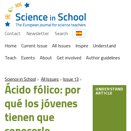
Contact
Newsletter
Search
Home
Current Issue
All Issues
Inspire
Understand
Teach
Events
About
Get involved
Author guidelines
Science in School
All Issues
Issue 13
Ácido fólico: por
UNDERSTAND
ARTICLE
qué los jóvenes
tienen que
conocerlo