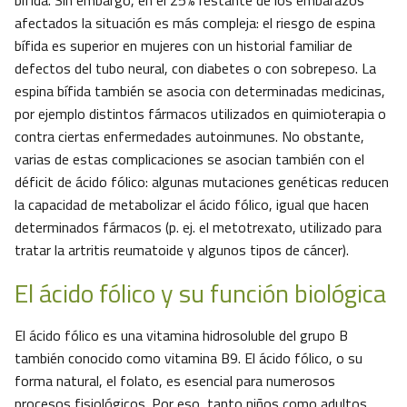
bífida. Sin embargo, en el 25% restante de los embarazos
afectados la situación es más compleja: el riesgo de espina
bífida es superior en mujeres con un historial familiar de
defectos del tubo neural, con diabetes o con sobrepeso. La
espina bífida también se asocia con determinadas medicinas,
por ejemplo distintos fármacos utilizados en quimioterapia o
contra ciertas enfermedades autoinmunes. No obstante,
varias de estas complicaciones se asocian también con el
déficit de ácido fólico: algunas mutaciones genéticas reducen
la capacidad de metabolizar el ácido fólico, igual que hacen
determinados fármacos (p. ej. el metotrexato, utilizado para
tratar la artritis reumatoide y algunos tipos de cáncer).
El ácido fólico y su función biológica
El ácido fólico es una vitamina hidrosoluble del grupo B
también conocido como vitamina B9. El ácido fólico, o su
forma natural, el folato, es esencial para numerosos
procesos fisiológicos. Por eso, tanto niños como adultos