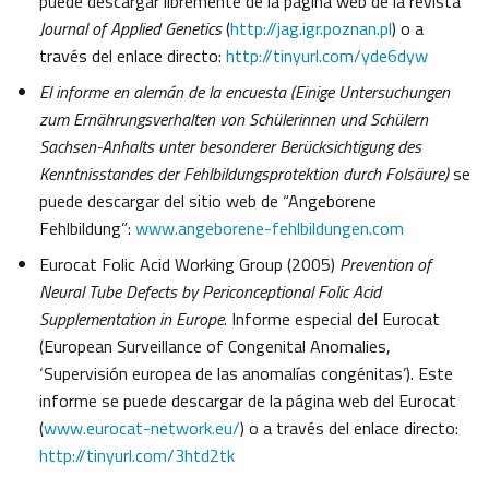
puede descargar libremente de la página web de la revista
Journal of Applied Genetics
(
http://jag.igr.poznan.pl
) o a
través del enlace directo:
http://tinyurl.com/yde6dyw
El informe en alemán de la encuesta (Einige Untersuchungen
zum Ernährungsverhalten von Schülerinnen und Schülern
Sachsen-Anhalts unter besonderer Berücksichtigung des
Kenntnisstandes der Fehlbildungsprotektion durch Folsäure)
se
puede descargar del sitio web de “Angeborene
Fehlbildung”:
www.angeborene-fehlbildungen.com
Eurocat Folic Acid Working Group (2005)
Prevention of
Neural Tube Defects by Periconceptional Folic Acid
Supplementation in Europe
. Informe especial del Eurocat
(European Surveillance of Congenital Anomalies,
‘Supervisión europea de las anomalías congénitas’). Este
informe se puede descargar de la página web del Eurocat
(
www.eurocat-network.eu/
) o a través del enlace directo:
http://tinyurl.com/3htd2tk