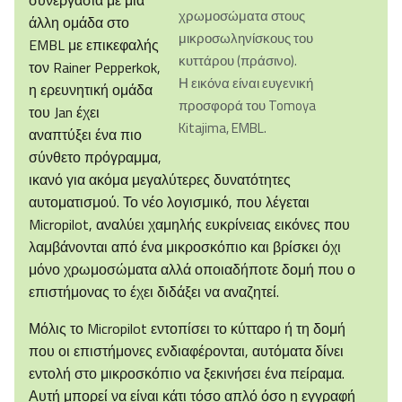
συνεργασία με μια
χρωμοσώματα στους
άλλη ομάδα στο
μικροσωληνίσκους του
EMBL με επικεφαλής
κυττάρου (πράσινο).
τον Rainer Pepperkok,
Η εικόνα είναι ευγενική
η ερευνητική ομάδα
προσφορά του Tomoya
του Jan έχει
Kitajima, EMBL.
αναπτύξει ένα πιο
σύνθετο πρόγραμμα,
ικανό για ακόμα μεγαλύτερες δυνατότητες
αυτοματισμού. Το νέο λογισμικό, που λέγεται
Micropilot, αναλύει χαμηλής ευκρίνειας εικόνες που
λαμβάνονται από ένα μικροσκόπιο και βρίσκει όχι
μόνο χρωμοσώματα αλλά οποιαδήποτε δομή που ο
επιστήμονας το έχει διδάξει να αναζητεί.
Μόλις το Micropilot εντοπίσει το κύτταρο ή τη δομή
που οι επιστήμονες ενδιαφέρονται, αυτόματα δίνει
εντολή στο μικροσκόπιο να ξεκινήσει ένα πείραμα.
Αυτή μπορεί να είναι κάτι τόσο απλό όσο η εγγραφή