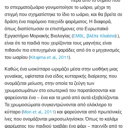
πέρα από το σημείο που
το σπερματοζωάριο γονιμοποίησε το ωάριο, μέχρι τη
στιγμή που σχηματίστηκε το ίδιο το ωάριο, και θα βρείτε σε
δράση ένα παρόμοιο παιχνίδι ψαρέματος. Η διαφορά,
όπως διαπίστωσαν οι επιστήμονες στο Ευρωπαϊκό
Εργαστήριο Μοριακής Βιολογίας (
EMBL, βλέπε πλαίσιο
) ),
είναι ότι τα παιδιά που χειρίζονται τους μαγνήτες είναι
πιθανόν πιο επιτυχημένοι ψαράδες από ότι ο μηχανισμός
του ωαρίου (
Kitajima et al., 2011
).
Καθώς ένα ωοκύτταρο ωριμάζει μέσα στην ωοθήκη μιας
γυναίκας, υφίσταται ένα είδος κυτταρικής διαίρεσης που
ονομάζεται μείωση, στην οποία τα ζεύγη των
χρωμοσωμάτων στο εσωτερικό του παρατάσσονται και
ψαρεύονται ένα – ένα και τα μισά από αυτά εξοβελίζονται.
Τα χρωμοσώματα συγκεντρώνονται από ολόκληρο το
κύτταρο (
Mori et al., 2011
) και ψαρεύονται από πρωτεϊνικές
ίνες που ονομάζονται μικροσωληνίσκοι. Όπως το καλάμι
ψαρέματος του παιδιού τραβάει ένα ψάρι – παιχνίδι από το