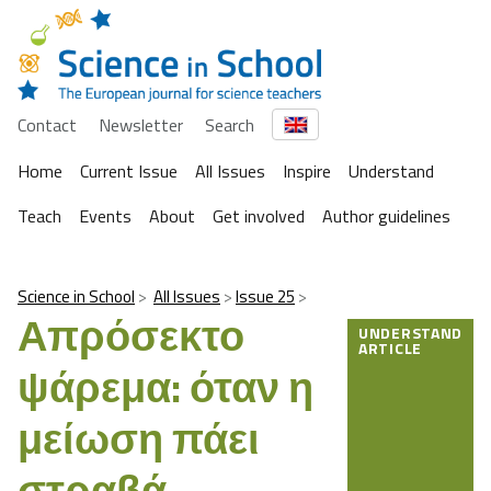
Contact
Newsletter
Search
Home
Current Issue
All Issues
Inspire
Understand
Teach
Events
About
Get involved
Author guidelines
Science in School
All Issues
Issue 25
Απρόσεκτο
UNDERSTAND
ARTICLE
ψάρεμα: όταν η
μείωση πάει
στραβά