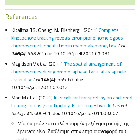
References
Kitajima TS, Ohsugi M, Ellenberg J (2011)
Complete
kinetochore tracking reveals error-prone homologous
chromosome biorientation in mammalian oocytes
.
Cell
146(4)
: 568-81
. doi: 10.1016/j.cell.2011.07.031
Magidson V et al. (2011)
The spatial arrangement of
chromosomes during prometaphase facilitates spindle
assembly
.
Cell
146(4)
: 555-67. doi:
10.1016/j.cell.2011.07.012
Mori M et al. (2011)
Intracellular transport by an anchored
homogeneously contracting F-actin meshwork
.
Current
Biology
21
: 606-61. doi: 10.1016/j.cub.2011.03.002
Μία δωρεάν και απλά γραμμένη εξήγηση αυτής της
έρευνας είναι διαθέσιμη στην ετήσια αναφορά του
EMBL: