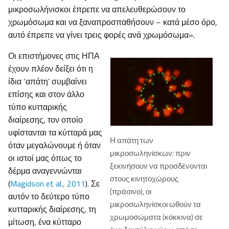
μικροσωλήνισκοι έπρεπε να απελευθερώσουν το
χρωμόσωμα και να ξαναπροσπαθήσουν – κατά μέσο όρο,
αυτό έπρεπε να γίνει τρεις φορές ανά χρωμόσωμα».
Οι επιστήμονες στις ΗΠΑ
έχουν πλέον δείξει ότι η
ίδια ‘απάτη’ συμβαίνει
επίσης και στον άλλο
τύπο κυτταρικής
διαίρεσης, τον οποίο
υφίστανται τα κύτταρά μας
Η απάτη των
όταν μεγαλώνουμε ή όταν
μικροσωληνίσκων: πριν
οι ιστοί μας όπως το
ξεκινήσουν να προσδένονται
δέρμα αναγεννώνται
στους κινητοχώρους
(
Magidson et al., 2011
). Σε
(πράσινο), οι
αυτόν το δεύτερο τύπο
μικροσωληνίσκοι ωθούν τα
κυτταρικής διαίρεσης, τη
χρωμοσώματα (κόκκινα) σε
μίτωση, ένα κύτταρο