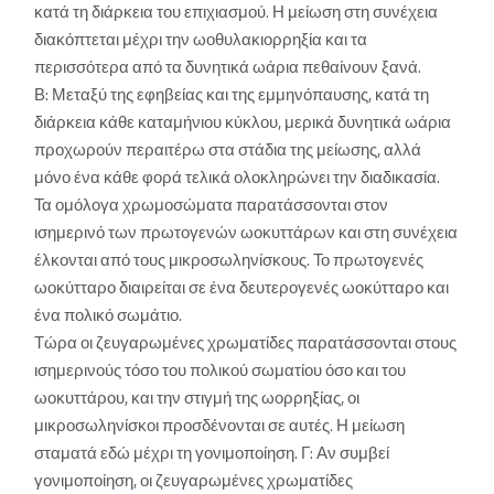
κατά τη διάρκεια του επιχιασμού. Η μείωση στη συνέχεια
διακόπτεται μέχρι την ωοθυλακιορρηξία και τα
περισσότερα από τα δυνητικά ωάρια πεθαίνουν ξανά.
Β: Μεταξύ της εφηβείας και της εμμηνόπαυσης, κατά τη
διάρκεια κάθε καταμήνιου κύκλου, μερικά δυνητικά ωάρια
προχωρούν περαιτέρω στα στάδια της μείωσης, αλλά
μόνο ένα κάθε φορά τελικά ολοκληρώνει την διαδικασία.
Τα ομόλογα χρωμοσώματα παρατάσσονται στον
ισημερινό των πρωτογενών ωοκυττάρων και στη συνέχεια
έλκονται από τους μικροσωληνίσκους. Το πρωτογενές
ωοκύτταρο διαιρείται σε ένα δευτερογενές ωοκύτταρο και
ένα πολικό σωμάτιο.
Τώρα οι ζευγαρωμένες χρωματίδες παρατάσσονται στους
ισημερινούς τόσο του πολικού σωματίου όσο και του
ωοκυττάρου, και την στιγμή της ωορρηξίας, οι
μικροσωληνίσκοι προσδένονται σε αυτές. Η μείωση
σταματά εδώ μέχρι τη γονιμοποίηση. Γ: Αν συμβεί
γονιμοποίηση, οι ζευγαρωμένες χρωματίδες