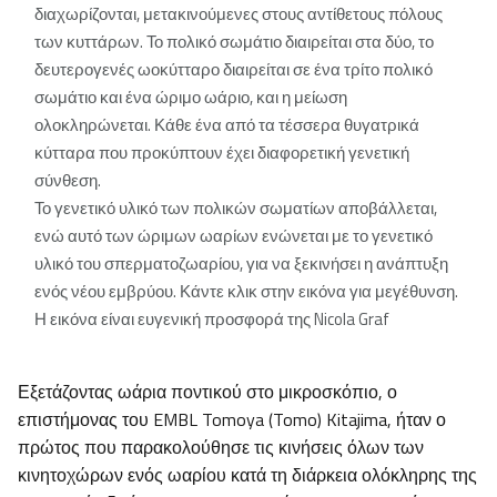
διαχωρίζονται, μετακινούμενες στους αντίθετους πόλους
των κυττάρων. Το πολικό σωμάτιο διαιρείται στα δύο, το
δευτερογενές ωοκύτταρο διαιρείται σε ένα τρίτο πολικό
σωμάτιο και ένα ώριμο ωάριο, και η μείωση
ολοκληρώνεται. Κάθε ένα από τα τέσσερα θυγατρικά
κύτταρα που προκύπτουν έχει διαφορετική γενετική
σύνθεση.
Το γενετικό υλικό των πολικών σωματίων αποβάλλεται,
ενώ αυτό των ώριμων ωαρίων ενώνεται με το γενετικό
υλικό του σπερματοζωαρίου, για να ξεκινήσει η ανάπτυξη
ενός νέου εμβρύου. Κάντε κλικ στην εικόνα για μεγέθυνση.
Η εικόνα είναι ευγενική προσφορά της Nicola Graf
Εξετάζοντας ωάρια ποντικού στο μικροσκόπιο, ο
επιστήμονας του EMBL Tomoya (Tomo) Kitajima, ήταν ο
πρώτος που παρακολούθησε τις κινήσεις όλων των
κινητοχώρων ενός ωαρίου κατά τη διάρκεια ολόκληρης της