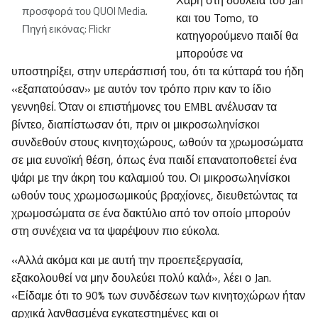
Χάρη στη δουλειά του Jan
προσφορά του QUOI Media.
και του Tomo, το
Πηγή εικόνας: Flickr
κατηγορούμενο παιδί θα
μπορούσε να
υποστηρίξει, στην υπεράσπισή του, ότι τα κύτταρά του ήδη
«εξαπατούσαν» με αυτόν τον τρόπο πριν καν το ίδιο
γεννηθεί. Όταν οι επιστήμονες του EMBL ανέλυσαν τα
βίντεο, διαπίστωσαν ότι, πριν οι μικροσωληνίσκοι
συνδεθούν στους κινητοχώρους, ωθούν τα χρωμοσώματα
σε μια ευνοϊκή θέση, όπως ένα παιδί επανατοποθετεί ένα
ψάρι με την άκρη του καλαμιού του. Οι μικροσωληνίσκοι
ωθούν τους χρωμοσωμικούς βραχίονες, διευθετώντας τα
χρωμοσώματα σε ένα δακτύλιο από τον οποίο μπορούν
στη συνέχεια να τα ψαρέψουν πιο εύκολα.
«Αλλά ακόμα και με αυτή την προεπεξεργασία,
εξακολουθεί να μην δουλεύει πολύ καλά», λέει ο Jan.
«Είδαμε ότι το 90% των συνδέσεων των κινητοχώρων ήταν
αρχικά λανθασμένα εγκατεστημένες και οι