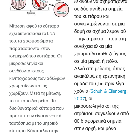
ξεκινούν να σχηματίζονται
σε δύο αντίθετα σημεία
του κυττάρου και
συγκεντρώνονται σε μια
Μίτωση: αφού το κύτταρο
δομή σε σχήμα λεμονιού
έχει διπλασιάσει το DNA
– την άτρακτο – που στη
του, τα χρωμοσώματα
συνέχεια έλκει μία
παρατάσσονται στον
χρωματίδα κάθε ζεύγους
ισημερινό του κυττάρου. Οι
σε μία μεριά, ή πόλο.
μικροσωληνίσκοι
Αλλά στη μείωση, όπως
συνδέονται στους
ανακάλυψε η ερευνητική
κινητοχώρους των αδελφών
ομάδα του Jan πριν λίγα
χρωματίδων και τις
χρόνια (
Schuh & Ellenberg,
χωρίζουν. Μετά τη μίτωση,
2007
), οι
το κύτταρο διαιρείται. Τα
μικροσωληνίσκοι της
δύο θυγατρικά κύτταρα που
ατράκτου συγκλίνουν από
προκύπτουν είναι γενετικά
80 διαφορετικά σημεία
ταυτόσημα με το μητρικό
στην αρχή, και μόνο
κύτταρο. Κάντε κλικ στην