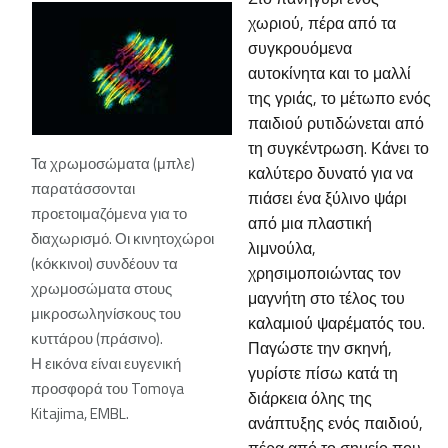
χωριού, πέρα από τα
συγκρουόμενα
αυτοκίνητα και το μαλλί
της γριάς, το μέτωπο ενός
παιδιού ρυτιδώνεται από
τη συγκέντρωση. Κάνει το
Τα χρωμοσώματα (μπλε)
καλύτερο δυνατό για να
παρατάσσονται
πιάσει ένα ξύλινο ψάρι
προετοιμαζόμενα για το
από μια πλαστική
διαχωρισμό. Οι κινητοχώροι
λιμνούλα,
(κόκκινοι) συνδέουν τα
χρησιμοποιώντας τον
χρωμοσώματα στους
μαγνήτη στο τέλος του
μικροσωληνίσκους του
καλαμιού ψαρέματός του.
κυττάρου (πράσινο).
Παγώστε την σκηνή,
Η εικόνα είναι ευγενική
γυρίστε πίσω κατά τη
προσφορά του Tomoya
διάρκεια όλης της
Kitajima, EMBL.
ανάπτυξης ενός παιδιού,