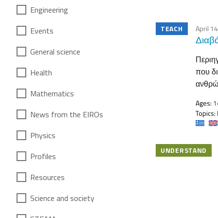
Engineering
TEACH
April 1
Events
Διαβ
General science
Περιηγ
που δι
Health
ανθρώπ
Mathematics
Ages:
1
Topics:
News from the EIROs
Physics
UNDERSTAND
Profiles
Resources
Science and society