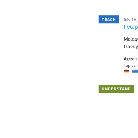
TEACH
July 18
Γνωρί
Μετάφρ
Παναγι
Ages:
11
Topics:
UNDERSTAND