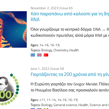
November 2, 2023
| Issue 65
Kάτι παραπάνω από καλούπι για τη δ
RNA
Όλοι γνωρίζουμε το κεντρικό δόγμα: DNA → R
κωδικοποιούν πρωτεΐνες αλλά μόρια RNA με σ
Ages:
14-16, 16-19;
Topics:
Biology, Chemistry, Health
June 1, 2022
| Issue 58
Γιορτάζοντας τα 200 χρόνια από τη γέ
Η Ευρώπη γιορτάζει τον Gregor Mendel. Πόλεις
το Ηνωμένο Βασίλειο σας προσκαλούν αυτόν
Ages:
<11, 11-14, 14-16, 16-19;
Topics:
Biology, General science, Health, Science and 