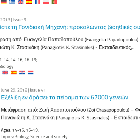
, 2018
| Issue 9
στε τη Γονιδιακή Μηχανή: προκαλώντας βιοηθικές συ
αση από: Ευαγγελία Παπαδοπούλου (Evangelia Papadopoulou) –
ώτη Κ. Στασινάκη (Panagiotis K. Stasinakis) - Εκπαιδευτικός,…
-14, 14-16, 16-19;
Biology
June 29, 2018
| Issue 41
Εξέλιξη εν δράσει: το πείραμα των 67000 γενεών
Μετάφραση από: Ζωή Χασαποπούλου (Zoi Chasapopoulou) – Φοι
Παναγιώτη Κ. Στασινάκη (Panagiotis K. Stasinakis) - Εκπαιδευτ
Ages:
14-16, 16-19;
Topics:
Biology, Science and society