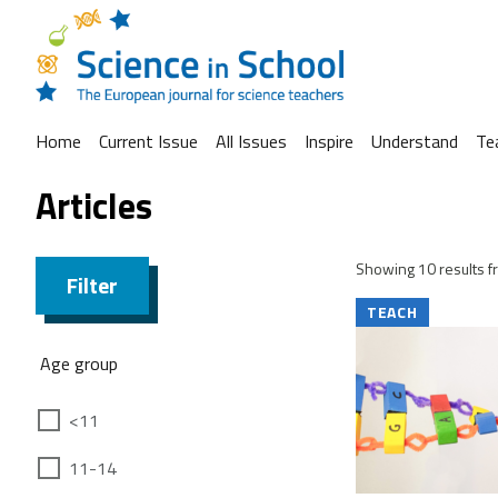
Home
Current Issue
All Issues
Inspire
Understand
Te
Articles
Showing 10 results fr
Filter
TEACH
Age group
<11
11-14