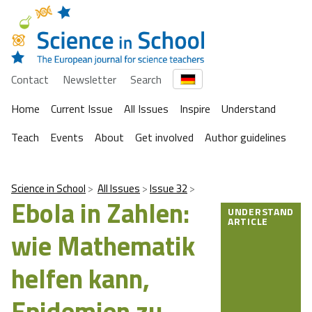
Contact
Newsletter
Search
Home
Current Issue
All Issues
Inspire
Understand
Teach
Events
About
Get involved
Author guidelines
Science in School
All Issues
Issue 32
Ebola in Zahlen:
UNDERSTAND
ARTICLE
wie Mathematik
helfen kann,
Epidemien zu