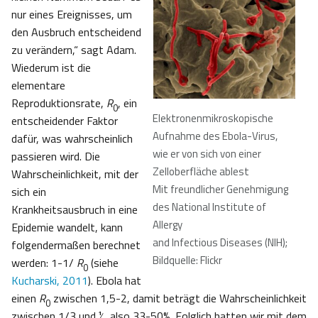
nur eines Ereignisses, um
den Ausbruch entscheidend
zu verändern,“ sagt Adam.
Wiederum ist die
elementare
Reproduktionsrate,
R
, ein
0
Elektronenmikroskopische
entscheidender Faktor
Aufnahme des Ebola-Virus,
dafür, was wahrscheinlich
wie er von sich von einer
passieren wird. Die
Zelloberfläche ablest
Wahrscheinlichkeit, mit der
Mit freundlicher Genehmigung
sich ein
des National Institute of
Krankheitsausbruch in eine
Allergy
Epidemie wandelt, kann
and Infectious Diseases (NIH);
folgendermaßen berechnet
Bildquelle: Flickr
werden: 1-1/
R
(siehe
0
Kucharski, 2011
). Ebola hat
einen
R
zwischen 1,5-2, damit beträgt die Wahrscheinlichkeit
0
zwischen 1/3 und ½, also 33-50%. Folglich hatten wir mit dem