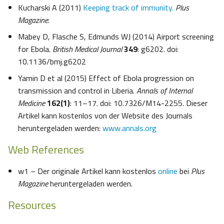
Kucharski A (2011)
Keeping track of immunity.
Plus
Magazine.
Mabey D, Flasche S, Edmunds WJ (2014) Airport screening
for Ebola.
British Medical Journal
349
: g6202. doi:
10.1136/bmj.g6202
Yamin D et al (2015) Effect of Ebola progression on
transmission and control in Liberia.
Annals of Internal
Medicine
162(1)
: 11–17. doi: 10.7326/M14-2255. Dieser
Artikel kann kostenlos von der Website des Journals
heruntergeladen werden:
www.annals.org
Web References
w1 – Der originale Artikel kann kostenlos
online
bei
Plus
Magazine
heruntergeladen werden.
Resources