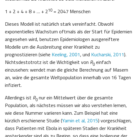
10
1 + 2 + 4 + 8 + … + 2
= 2047 Menschen
Dieses Modell ist natürlich stark vereinfacht. Obwohl
exponentielles Wachstum oftmals als der Start für Epidemien
angesehen wird, benutzen Epidemiologen ausgereiftere
Modelle um die Ausbreitung einer Krankheit zu
prognostizieren (siehe
Keeling, 2001
, und
Kucharski, 2011
).
Nichtsdestotrotz ist die Wichtigkeit von
R
einfach
0
einzusehen: wendet man die gleiche Berechnung auf Masern
an, wäre die gesamte Weltpopulation innerhalb von 16 Tagen
infiziert.
Allerdings ist
R
nur ein Mittelwert über die gesamte
0
Population, als nächstes müssen wir also verstehen lernen,
wie diese Nummer variieren kann. Zum Beispiel hat eine
kürzlich erschienene Studie (
Yamin et al, 2015
) vorgeschlagen,
dass Patienten mit Ebola in späteren Stadien der Krankheit
ansteckender sind als zu Beginn, so dass eine Isolierung der