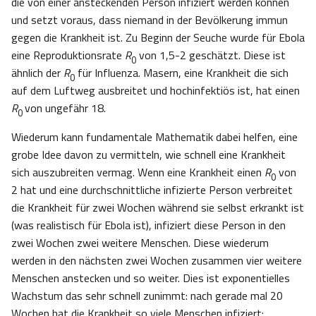
die von einer ansteckenden Person infiziert werden können
und setzt voraus, dass niemand in der Bevölkerung immun
gegen die Krankheit ist. Zu Beginn der Seuche wurde für Ebola
eine Reproduktionsrate
R
von 1,5-2 geschätzt. Diese ist
0
ähnlich der
R
für Influenza. Masern, eine Krankheit die sich
0
auf dem Luftweg ausbreitet und hochinfektiös ist, hat einen
R
von ungefähr 18.
0
Wiederum kann fundamentale Mathematik dabei helfen, eine
grobe Idee davon zu vermitteln, wie schnell eine Krankheit
sich auszubreiten vermag. Wenn eine Krankheit einen
R
von
0
2 hat und eine durchschnittliche infizierte Person verbreitet
die Krankheit für zwei Wochen während sie selbst erkrankt ist
(was realistisch für Ebola ist), infiziert diese Person in den
zwei Wochen zwei weitere Menschen. Diese wiederum
werden in den nächsten zwei Wochen zusammen vier weitere
Menschen anstecken und so weiter. Dies ist exponentielles
Wachstum das sehr schnell zunimmt: nach gerade mal 20
Wochen hat die Krankheit so viele Menschen infiziert: