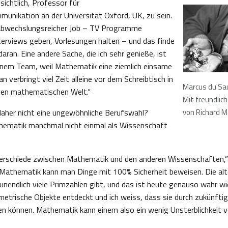
sichtlich, Professor für
nikation an der Universität Oxford, UK, zu sein.
t abwechslungsreicher Job – TV Programme
terviews geben, Vorlesungen halten – und das finde
daran. Eine andere Sache, die ich sehr genieße, ist
inem Team, weil Mathematik eine ziemlich einsame
n verbringt viel Zeit alleine vor dem Schreibtisch in
Marcus du Sa
inen mathematischen Welt.“
Mit freundlic
aher nicht eine ungewöhnliche Berufswahl?
von Richard M
hematik manchmal nicht einmal als Wissenschaft
terschiede zwischen Mathematik und den anderen Wissenschaften,” 
r Mathematik kann man Dinge mit 100% Sicherheit beweisen. Die alt
unendlich viele Primzahlen gibt, und das ist heute genauso wahr wi
etrische Objekte entdeckt und ich weiss, dass sie durch zukünft
en können. Mathematik kann einem also ein wenig Unsterblichkeit ve