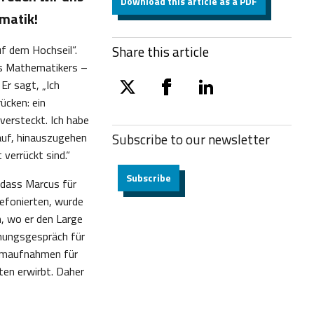
Download this article as a PDF
matik!
f dem Hochseil“.
Share this article
es Mathematikers –
Er sagt, „Ich
twitter
facebook
linkedin
ücken: ein
 versteckt. Ich habe
arauf, hinauszugehen
Subscribe to our
newsletter
verrückt sind.“
Subscribe
, dass Marcus für
efonierten, wurde
, wo er den Large
anungsgespräch für
Filmaufnahmen für
ten erwirbt. Daher