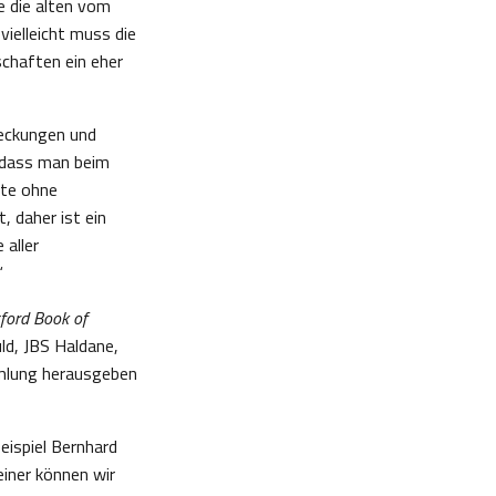
e die alten vom
ielleicht muss die
schaften ein eher
deckungen und
, dass man beim
nte ohne
 daher ist ein
aller
“
ford Book of
ld, JBS Haldane,
mmlung herausgeben
eispiel Bernhard
einer können wir