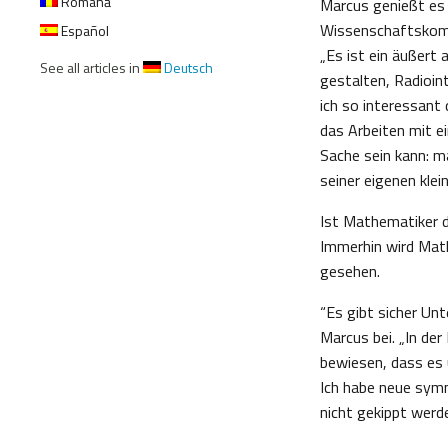
Română
Marcus genießt es 
Wissenschaftskommu
Español
„Es ist ein äußer
See all articles in
Deutsch
gestalten, Radioin
ich so interessant 
das Arbeiten mit e
Sache sein kann: ma
seiner eigenen kle
Ist Mathematiker d
Immerhin wird Mat
gesehen.
“Es gibt sicher Un
Marcus bei. „In de
bewiesen, dass es 
Ich habe neue symm
nicht gekippt werd