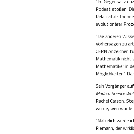
“Im Gegensatz dazu
Podest stoßen. Die
Relativitätstheori
evolutionärer Proz
“Die anderen Wiss
Vorhersagen zu art
CERN Anzeichen fü
Mathematik nicht v
Mathematiker in de
Möglichkeiten.“ Dan
Sein Vorgänger auf
Modern Science Writ
Rachel Carson, St
würde, wen würde 
“Natürlich würde i
Riemann, der wirkl