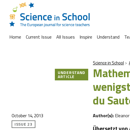
Home
Current Issue
All Issues
Inspire
Understand
Te
Science in School
Mathema
UNDERSTAND
ARTICLE
wenigst
du Saut
Author(s):
Eleano
October 14, 2013
ISSUE 23
Übersetzt von 