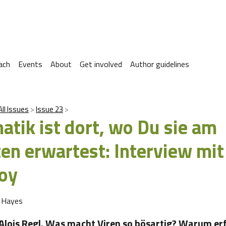
ach
Events
About
Get involved
Author guidelines
All Issues
Issue 23
tik ist dort, wo Du sie am
en erwartest: Interview mi
oy
r Hayes
Alois Regl. Was macht Viren so bösartig? Warum er