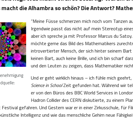
 macht die Alhambra so schön? Die Antwort? Mathe
“Meine Füsse schmerzen mich noch vom Tanzen au
Irgendwie passt das nicht auf mein Stereotyp ein
aber ich spreche ja mit Professor Marcus du Satoy. 
möchte gerne das Bild des Mathematikers zurechtr
introvertierter Mensch, der sich hinter seinem Bart
keinen Bart, auch keine Brille, und ich bin scharf d
und den Leuten zu zeigen, dass Mathematiker nicht 
 Genehmigung
Und er geht wirklich hinaus – ich fühle mich geehrt
dquelle:
Science in School
Zeit gefunden hat. Während wir tel
er von den Büros des BBC World Services in London
Hadron Collider des CERN diskutierte, zu einem Pl
 Festival gefahren. Und Gestern war er in einer Zirkusschule, für 
künstliche Intelligenz und wie das menschliche Gehirn neue Fähigkei