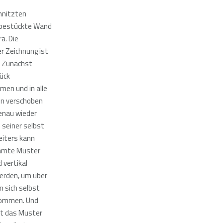
hnitzten
bestückte Wand
a. Die
r Zeichnung ist
. Zunächst
ück
en und in alle
en verschoben
enau wieder
 seiner selbst
eiters kann
amte Muster
 vertikal
erden, um über
n sich selbst
 kommen. Und
st das Muster