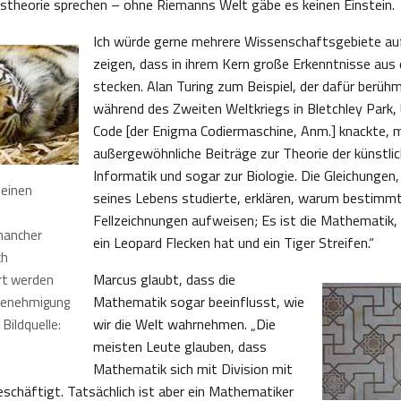
ätstheorie sprechen – ohne Riemanns Welt gäbe es keinen Einstein.
Ich würde gerne mehrere Wissenschaftsgebiete a
zeigen, dass in ihrem Kern große Erkenntnisse aus
stecken. Alan Turing zum Beispiel, der dafür berüh
während des Zweiten Weltkriegs in Bletchley Park,
Code [der Enigma Codiermaschine, Anm.] knackte, 
außergewöhnliche Beiträge zur Theorie der künstlich
Informatik und sogar zur Biologie. Die Gleichungen,
seinen
seines Lebens studierte, erklären, warum bestimm
Fellzeichnungen aufweisen; Es ist die Mathematik,
mancher
ein Leopard Flecken hat und ein Tiger Streifen.“
ch
Marcus glaubt, dass die
ärt werden
Mathematik sogar beeinflusst, wie
 Genehmigung
wir die Welt wahrnehmen. „Die
 Bildquelle:
meisten Leute glauben, dass
Mathematik sich mit Division mit
eschäftigt. Tatsächlich ist aber ein Mathematiker