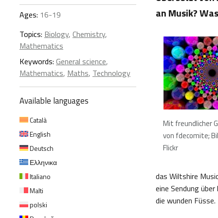
an Musik? Was
Ages:
16-19
Topics:
Biology
,
Chemistry
,
Mathematics
Keywords:
General science
,
Mathematics
,
Maths
,
Technology
Available languages
Català
Mit freundlicher
English
von fdecomite; Bil
Flickr
Deutsch
Ελληνικα
das Wiltshire Music
Italiano
eine Sendung über 
Malti
die wunden Füsse.
polski