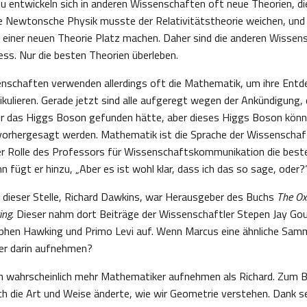
 entwickeln sich in anderen Wissenschaften oft neue Theorien, di
 Newtonsche Physik musste der Relativitätstheorie weichen, und v
e einer neuen Theorie Platz machen. Daher sind die anderen Wissen
ess. Nur die besten Theorien überleben.
enschaften verwenden allerdings oft die Mathematik, um ihre Ent
ikulieren. Gerade jetzt sind alle aufgeregt wegen der Ankündigung
r das Higgs Boson gefunden hätte, aber dieses Higgs Boson kön
orhergesagt werden. Mathematik ist die Sprache der Wissenschaft,
r Rolle des Professors für Wissenschaftskommunikation die beste 
n fügt er hinzu, „Aber es ist wohl klar, dass ich das so sage, oder?
 dieser Stelle, Richard Dawkins, war Herausgeber des Buchs
The Ox
ing
. Dieser nahm dort Beiträge der Wissenschaftler Stepen Jay Gou
ephen Hawking und Primo Levi auf. Wenn Marcus eine ähnliche Sa
er darin aufnehmen?
ch wahrscheinlich mehr Mathematiker aufnehmen als Richard. Zum B
ich die Art und Weise änderte, wie wir Geometrie verstehen. Dank s