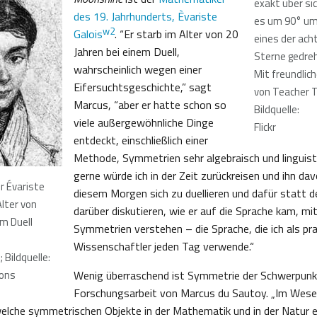
exakt über si
des 19. Jahrhunderts, Èvariste
es um 90° u
w2
Galois
. “Er starb im Alter von 20
eines der ach
Jahren bei einem Duell,
Sterne gedreh
wahrscheinlich wegen einer
Mit freundlic
Eifersuchtsgeschichte,” sagt
von Teacher T
Marcus, “aber er hatte schon so
Bildquelle:
viele außergewöhnliche Dinge
Flickr
entdeckt, einschließlich einer
Methode, Symmetrien sehr algebraisch und linguist
gerne würde ich in der Zeit zurückreisen und ihn da
 Évariste
diesem Morgen sich zu duellieren und dafür statt 
Alter von
darüber diskutieren, wie er auf die Sprache kam, mit
em Duell
Symmetrien verstehen – die Sprache, die ich als pra
Wissenschaftler jeden Tag verwende.“
 Bildquelle:
ons
Wenig überraschend ist Symmetrie der Schwerpunkt
Forschungsarbeit von Marcus du Sautoy. „Im Wese
welche symmetrischen Objekte in der Mathematik und in der Natur ex