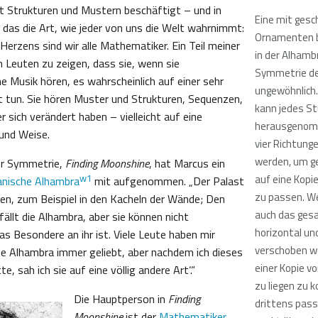
it Strukturen und Mustern beschäftigt – und in
Eine mit gesc
 das die Art, wie jeder von uns die Welt wahrnimmt:
Ornamenten 
Herzens sind wir alle Mathematiker. Ein Teil meiner
in der Alhambr
n Leuten zu zeigen, dass sie, wenn sie
Symmetrie de
e Musik hören, es wahrscheinlich auf einer sehr
ungewöhnlich
 tun. Sie hören Muster und Strukturen, Sequenzen,
kann jedes St
er sich verändert haben – vielleicht auf eine
herausgenomm
und Weise.
vier Richtung
werden, um g
er Symmetrie,
Finding Moonshine
, hat Marcus ein
w1
auf eine Kopie
anische Alhambra
mit aufgenommen. „Der Palast
zu passen. W
ien, zum Beispiel in den Kacheln der Wände; Den
auch das ges
ällt die Alhambra, aber sie können nicht
horizontal und
s Besondere an ihr ist. Viele Leute haben mir
verschoben w
die Alhambra immer geliebt, aber nachdem ich dieses
einer Kopie vo
e, sah ich sie auf eine völlig andere Art‘.“
zu liegen zu
Die Hauptperson in
Finding
drittens pas
Moonshine
ist der
Mathematiker