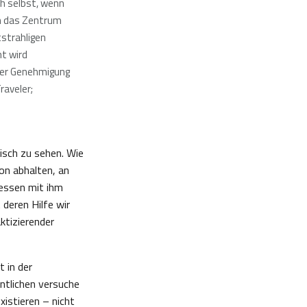
ch selbst, wenn
m das Zentrum
tstrahligen
t wird
her Genehmigung
raveler;
isch zu sehen. Wie
von abhalten, an
dessen mit ihm
 deren Hilfe wir
ktizierender
 in der
ntlichen versuche
istieren – nicht