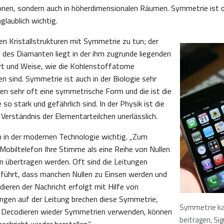
ionen, sondern auch in höherdimensionalen Räumen. Symmetrie ist qu
laublich wichtig.
en Kristallstrukturen mit Symmetrie zu tun; der
e des Diamanten liegt in der ihm zugrunde liegenden
rt und Weise, wie die Kohlenstoffatome
n sind. Symmetrie ist auch in der Biologie sehr
ben sehr oft eine symmetrische Form und die ist die
so stark und gefährlich sind. In der Physik ist die
Verständnis der Elementarteilchen unerlässlich.
 in der modernen Technologie wichtig. „Zum
r Mobiltelefon Ihre Stimme als eine Reihe von Nullen
nn übertragen werden. Oft sind die Leitungen
führt, dass manchen Nullen zu Einsen werden und
ieren der Nachricht erfolgt mit Hilfe von
ngen auf der Leitung brechen diese Symmetrie,
Symmetrie k
 Decodieren wieder Symmetrien verwenden, können
beitragen, Sig