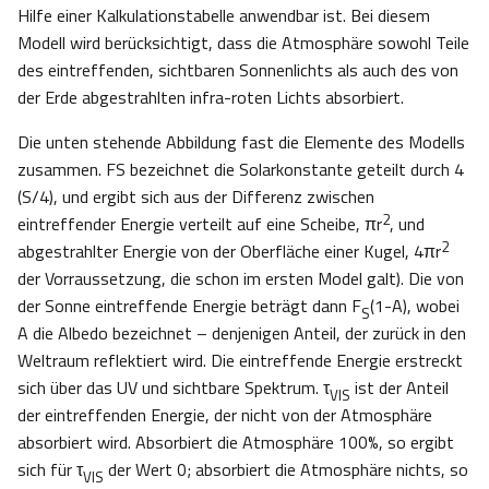
Hilfe einer Kalkulationstabelle anwendbar ist. Bei diesem
Modell wird berücksichtigt, dass die Atmosphäre sowohl Teile
des eintreffenden, sichtbaren Sonnenlichts als auch des von
der Erde abgestrahlten infra-roten Lichts absorbiert.
Die unten stehende Abbildung fast die Elemente des Modells
zusammen. FS bezeichnet die Solarkonstante geteilt durch 4
(S/4), und ergibt sich aus der Differenz zwischen
2
eintreffender Energie verteilt auf eine Scheibe, πr
, und
2
abgestrahlter Energie von der Oberfläche einer Kugel, 4πr
der Vorraussetzung, die schon im ersten Model galt). Die von
der Sonne eintreffende Energie beträgt dann F
(1-A), wobei
S
A die Albedo bezeichnet – denjenigen Anteil, der zurück in den
Weltraum reflektiert wird. Die eintreffende Energie erstreckt
sich über das UV und sichtbare Spektrum. τ
ist der Anteil
VIS
der eintreffenden Energie, der nicht von der Atmosphäre
absorbiert wird. Absorbiert die Atmosphäre 100%, so ergibt
sich für τ
der Wert 0; absorbiert die Atmosphäre nichts, so
VIS