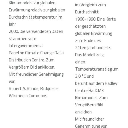
Klimamodels zur globalen
im Vergleich zum
Erwärmung relativ zur globalen
Durchschnitt
Durchschnittstemperatur im
1960-1990.
Eine Karte
Jahr
der geschätzten
2000.
Die verwendeten Daten
globalen Erwärmung
stammen vom
zum Ende des
Intergovernmental
21ten Jahrhunderts.
Panel on Climate Change Data
Das Modell zeigt
Distribution Centre. Zum
einen
Vergrößern Bild anklicken.
Temperaturanstieg um
Mit freundlicher Genehmigung
3,0 °C und
von
beruht auf dem Hadley
Robert A. Rohde; Bildquelle:
Centre HadCM3
Wikimedia Commons.
Klimamodell. Zum
Vergrößern Bild
anklicken.
Mit freundlicher
Genehmigung von