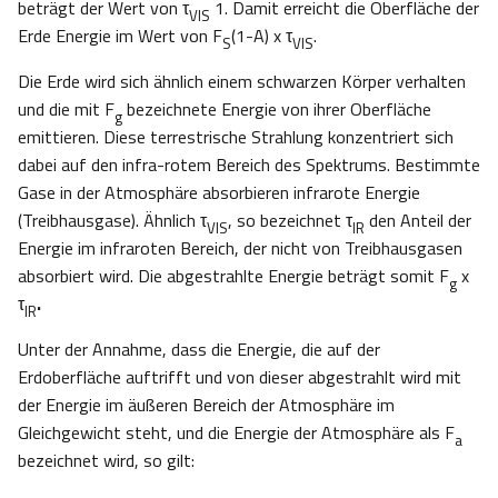
beträgt der Wert von τ
1. Damit erreicht die Oberfläche der
VIS
Erde Energie im Wert von F
(1-A) x τ
.
S
VIS
Die Erde wird sich ähnlich einem schwarzen Körper verhalten
und die mit F
bezeichnete Energie von ihrer Oberfläche
g
emittieren. Diese terrestrische Strahlung konzentriert sich
dabei auf den infra-rotem Bereich des Spektrums. Bestimmte
Gase in der Atmosphäre absorbieren infrarote Energie
(Treibhausgase). Ähnlich τ
, so bezeichnet τ
den Anteil der
VIS
IR
Energie im infraroten Bereich, der nicht von Treibhausgasen
absorbiert wird. Die abgestrahlte Energie beträgt somit F
x
g
τ
.
IR
Unter der Annahme, dass die Energie, die auf der
Erdoberfläche auftrifft und von dieser abgestrahlt wird mit
der Energie im äußeren Bereich der Atmosphäre im
Gleichgewicht steht, und die Energie der Atmosphäre als F
a
bezeichnet wird, so gilt: