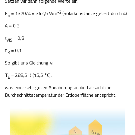
Setzen wir dann folgende Werte ein:
-2
F
= 1370/4 = 342,5 Wm
(Solarkonstante geteilt durch 4)
S
A = 0,3
τ
= 0,8
VIS
τ
= 0,1
IR
So gibt uns Gleichung 4:
T
= 288,5 K (15,5 °C),
E
was einer sehr guten Annäherung an die tatsächliche
Durchschnittstemperatur der Erdoberfläche entspricht.