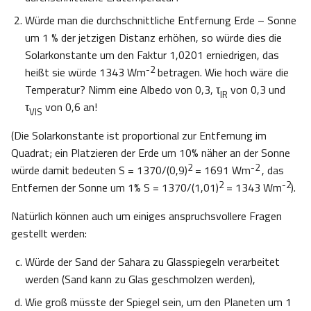
Würde man die durchschnittliche Entfernung Erde – Sonne
um 1 % der jetzigen Distanz erhöhen, so würde dies die
Solarkonstante um den Faktur 1,0201 erniedrigen, das
-2
heißt sie würde 1343 Wm
betragen. Wie hoch wäre die
Temperatur? Nimm eine Albedo von 0,3, τ
von 0,3 und
IR
τ
von 0,6 an!
VIS
(Die Solarkonstante ist proportional zur Entfernung im
Quadrat; ein Platzieren der Erde um 10% näher an der Sonne
2
-2
würde damit bedeuten S = 1370/(0,9)
= 1691 Wm
, das
2
-2
Entfernen der Sonne um 1% S = 1370/(1,01)
= 1343 Wm
).
Natürlich können auch um einiges anspruchsvollere Fragen
gestellt werden:
Würde der Sand der Sahara zu Glasspiegeln verarbeitet
werden (Sand kann zu Glas geschmolzen werden),
Wie groß müsste der Spiegel sein, um den Planeten um 1