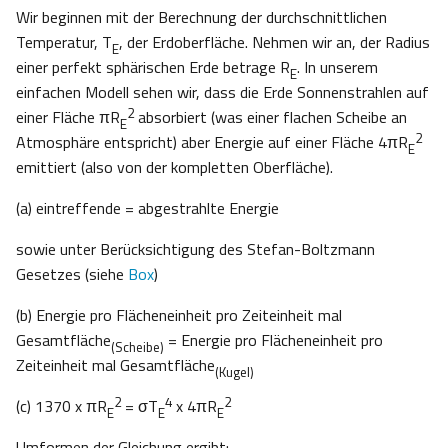
Wir beginnen mit der Berechnung der durchschnittlichen
Temperatur, T
, der Erdoberfläche. Nehmen wir an, der Radius
E
einer perfekt sphärischen Erde betrage R
. In unserem
E
einfachen Modell sehen wir, dass die Erde Sonnenstrahlen auf
2
einer Fläche πR
absorbiert (was einer flachen Scheibe an
E
2
Atmosphäre entspricht) aber Energie auf einer Fläche 4πR
E
emittiert (also von der kompletten Oberfläche).
(a) eintreffende = abgestrahlte Energie
sowie unter Berücksichtigung des Stefan-Boltzmann
Gesetzes (siehe
Box
)
(b) Energie pro Flächeneinheit pro Zeiteinheit mal
Gesamtfläche
= Energie pro Flächeneinheit pro
(Scheibe)
Zeiteinheit mal Gesamtfläche
(Kugel)
2
4
2
(c) 1370 x πR
= σT
x 4πR
E
E
E
Umformen der Gleichung ergibt: