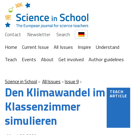
Contact
Newsletter
Search
Home
Current Issue
All Issues
Inspire
Understand
Teach
Events
About
Get involved
Author guidelines
Science in School
All Issues
Issue 9
Den Klimawandel im
TEACH
ARTICLE
Klassenzimmer
simulieren