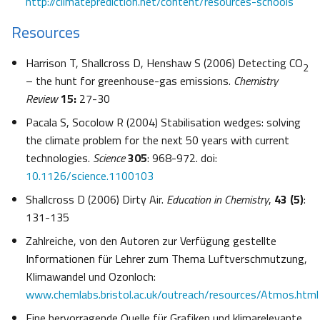
http://climateprediction.net/content/resources-schools
Resources
Harrison T, Shallcross D, Henshaw S (2006) Detecting CO
2
– the hunt for greenhouse-gas emissions.
Chemistry
Review
15:
27-30
Pacala S, Socolow R (2004) Stabilisation wedges: solving
the climate problem for the next 50 years with current
technologies.
Science
305
: 968-972. doi:
10.1126/science.1100103
Shallcross D (2006) Dirty Air.
Education in Chemistry
,
43 (5)
:
131-135
Zahlreiche, von den Autoren zur Verfügung gestellte
Informationen für Lehrer zum Thema Luftverschmutzung,
Klimawandel und Ozonloch:
www.chemlabs.bristol.ac.uk/outreach/resources/Atmos.html
Eine hervorragende Quelle für Grafiken und klimarelevante