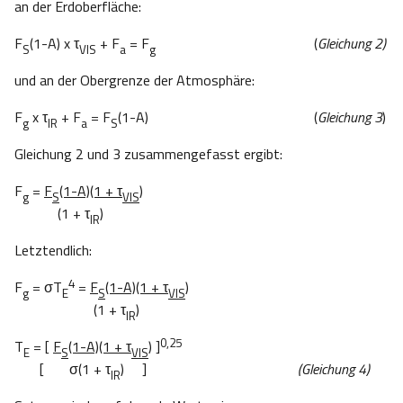
an der Erdoberfläche:
F
(1-A) x τ
+ F
= F
(
Gleichung 2)
S
VIS
a
g
und an der Obergrenze der Atmosphäre:
F
x τ
+ F
= F
(1-A) (
Gleichung 3
)
g
IR
a
S
Gleichung 2 und 3 zusammengefasst ergibt:
F
=
F
(1-A)(1 +
τ
)
g
S
VIS
(1 + τ
)
IR
Letztendlich:
4
F
= σT
=
F
(1-A)(1 +
τ
)
g
E
S
VIS
(1 + τ
)
IR
0,25
T
= [
F
(1-A)(1 +
τ
)
]
E
S
VIS
[ σ(1 + τ
) ]
(Gleichung 4)
IR