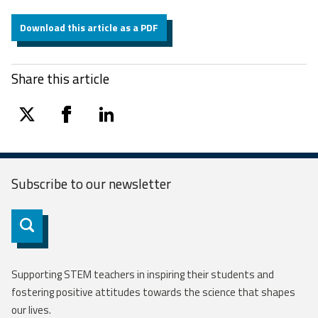
Download this article as a PDF
Share this article
twitter
facebook
linkedin
Subscribe to our
newsletter
Subscribe
Supporting STEM teachers in inspiring their students and
fostering positive attitudes towards the science that shapes
our lives.