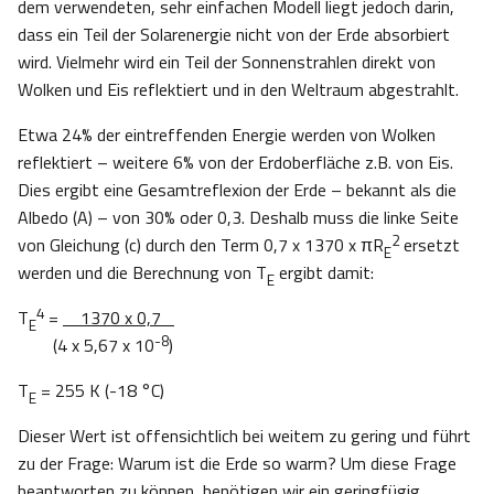
dem verwendeten, sehr einfachen Modell liegt jedoch darin,
dass ein Teil der Solarenergie nicht von der Erde absorbiert
wird. Vielmehr wird ein Teil der Sonnenstrahlen direkt von
Wolken und Eis reflektiert und in den Weltraum abgestrahlt.
Etwa 24% der eintreffenden Energie werden von Wolken
reflektiert – weitere 6% von der Erdoberfläche z.B. von Eis.
Dies ergibt eine Gesamtreflexion der Erde – bekannt als die
Albedo (A) – von 30% oder 0,3. Deshalb muss die linke Seite
2
von Gleichung (c) durch den Term 0,7 x 1370 x πR
ersetzt
E
werden und die Berechnung von T
ergibt damit:
E
4
T
=
1370 x 0,7
E
-8
(4 x 5,67 x 10
)
T
= 255 K (-18 °C)
E
Dieser Wert ist offensichtlich bei weitem zu gering und führt
zu der Frage: Warum ist die Erde so warm? Um diese Frage
beantworten zu können, benötigen wir ein geringfügig