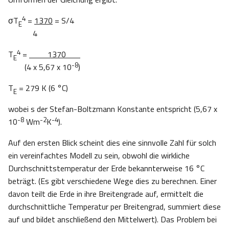
4
σT
=
1370
= S/4
E
4
4
T
=
1370
E
-8
(4 x 5,67 x 10
)
T
= 279 K (6 °C)
E
wobei s der Stefan-Boltzmann Konstante entspricht (5,67 x
-8
-2
-4
10
Wm
K
).
Auf den ersten Blick scheint dies eine sinnvolle Zahl für solch
ein vereinfachtes Modell zu sein, obwohl die wirkliche
Durchschnittstemperatur der Erde bekannterweise 16 °C
beträgt. (Es gibt verschiedene Wege dies zu berechnen. Einer
davon teilt die Erde in ihre Breitengrade auf, ermittelt die
durchschnittliche Temperatur per Breitengrad, summiert diese
auf und bildet anschließend den Mittelwert). Das Problem bei