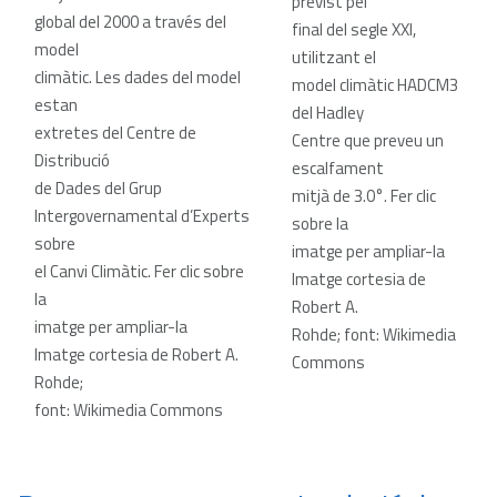
previst pel
global del 2000 a través del
final del segle XXI,
model
utilitzant el
climàtic. Les dades del model
model climàtic HADCM3
estan
del Hadley
extretes del Centre de
Centre que preveu un
Distribució
escalfament
de Dades del Grup
mitjà de 3.0°
. Fer clic
Intergovernamental d’Experts
sobre la
sobre
imatge per ampliar-la
el Canvi Climàtic. Fer clic sobre
Imatge cortesia de
la
Robert A.
imatge per ampliar-la
Rohde; font: Wikimedia
Imatge cortesia de Robert A.
Commons
Rohde;
font: Wikimedia Commons