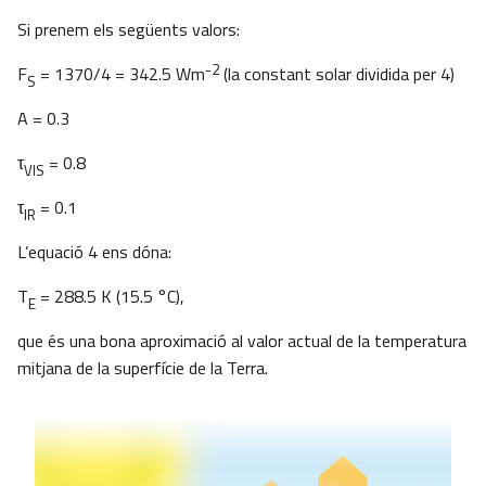
Si prenem els següents valors:
-2
F
= 1370/4 = 342.5 Wm
(la constant solar dividida per 4)
S
A = 0.3
τ
= 0.8
VIS
τ
= 0.1
IR
L’equació 4 ens dóna:
T
= 288.5 K (15.5 °C),
E
que és una bona aproximació al valor actual de la temperatura
mitjana de la superfície de la Terra.