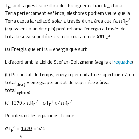
T
, amb aquest senzill model. Prenguem el radi R
, d’una
E
E
Terra perfectament esfèrica, aleshores podrem veure que la
2
Terra capta la radiació solar a través d’una àrea que fa πR
E
(equivalent a un disc pla) però retorna l’energia a través de
2
tota la seva superfície, és a dir, una àrea de 4πR
.
E
(a) Energia que entra = energia que surt
i, d’acord amb la Llei de Stefan-Boltzmann (vegi’s el
requadre
)
(b) Per unitat de temps, energia per unitat de superfície x àrea
total
= energia per unitat de superfície x àrea
(disc)
total
(sphere)
2
4
2
(c) 1370 x πR
= σT
x 4πR
E
E
E
Reordenant les equacions, tenim:
4
σT
=
1370
= S/4
E
4