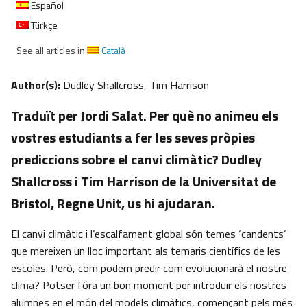
Español
Türkçe
See all articles in
Català
Author(s):
Dudley Shallcross, Tim Harrison
Traduït per Jordi Salat. Per què no animeu els
vostres estudiants a fer les seves pròpies
prediccions sobre el canvi climàtic? Dudley
Shallcross i Tim Harrison de la Universitat de
Bristol, Regne Unit, us hi ajudaran.
El canvi climàtic i l’escalfament global són temes ‘candents’
que mereixen un lloc important als temaris científics de les
escoles. Però, com podem predir com evolucionarà el nostre
clima? Potser fóra un bon moment per introduir els nostres
alumnes en el món del models climàtics, començant pels més