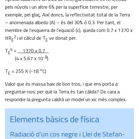
pels núvols i un altre 6% per la superfície terrestre, per
exemple, pel glaç. Així doncs, la reflectivitat total de la Terra
– anomenada albedo (A) – és del 30% ó 0.3. Per tant, el
membre de l’esquerra de l’equació (c), queda com 0.7 x 1370 x
2
πR
i el càlcul de T
ve donat per:
E
E
4
T
=
1370 x 0.7
E
-8
(4 x 5.67 x 10
)
T
= 255 K (-18 °C)
E
Valor que és massa baix de bon tros, i que ens porta a
preguntar-nos: per què la Terra és tan càlida? De cara a
respondre la pregunta caldrà un model un xic més complex.
Elements bàsics de física
Radiació d’un cos negre i Llei de Stefan-