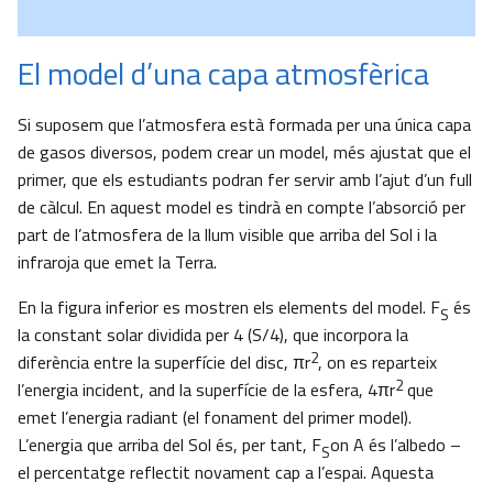
El model d’una capa atmosfèrica
Si suposem que l’atmosfera està formada per una única capa
de gasos diversos, podem crear un model, més ajustat que el
primer, que els estudiants podran fer servir amb l’ajut d’un full
de càlcul. En aquest model es tindrà en compte l’absorció per
part de l’atmosfera de la llum visible que arriba del Sol i la
infraroja que emet la Terra.
En la figura inferior es mostren els elements del model. F
és
S
la constant solar dividida per 4 (S/4), que incorpora la
2
diferència entre la superfície del disc, πr
, on es reparteix
2
l’energia incident, and la superfície de la esfera, 4πr
que
emet l’energia radiant (el fonament del primer model).
L’energia que arriba del Sol és, per tant, F
on A és l’albedo –
S
el percentatge reflectit novament cap a l’espai. Aquesta