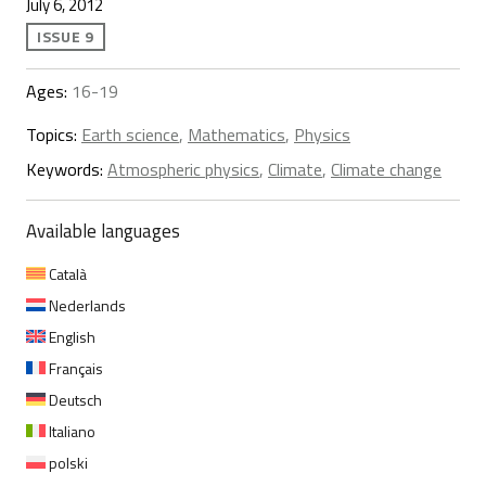
July 6, 2012
ISSUE 9
Ages:
16-19
Topics:
Earth science
,
Mathematics
,
Physics
Keywords:
Atmospheric physics
,
Climate
,
Climate change
Available languages
Català
Nederlands
English
Français
Deutsch
Italiano
polski