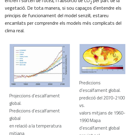
entren i surten de l’oceà, i l’absorció de CO
per part de la
2
vegetació. De tota manera, si sou capaços d’entendre els
principis de funcionament del model senzill, estareu
encarrilats per comprendre els models més complicats del
clima real.
Prediccions
d’escalfament global.
Projeccions d’escalfament
predicció del 2070-2100
global.
vs.
Prediccions d’escalfament
valors mitjans de 1960-
global
1990 Mapa
en relació a la temperatura
d’escalfament global
mitjana