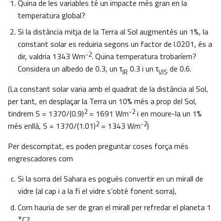
Quina de les variables té un impacte més gran en la
temperatura global?
Si la distància mitja de la Terra al Sol augmentés un 1%, la
constant solar es reduiria segons un factor de l.0201, és a
-2
dir, valdria 1343 Wm
. Quina temperatura trobaríem?
Considera un albedo de 0.3, un τ
0.3 i un τ
de 0.6.
IR
VIS
(La constant solar varia amb el quadrat de la distància al Sol,
per tant, en desplaçar la Terra un 10% més a prop del Sol,
2
-2
tindrem S = 1370/(0.9)
= 1691 Wm
i en moure-la un 1%
2
-2
més enllà, S = 1370/(1.01)
= 1343 Wm
)
Per descomptat, es poden preguntar coses força més
engrescadores com
Si la sorra del Sahara es pogués convertir en un mirall de
vidre (al cap i a la fi el vidre s’obté fonent sorra),
Com hauria de ser de gran el mirall per refredar el planeta 1
°C?