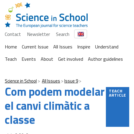
Contact
Newsletter
Search
Home
Current Issue
All Issues
Inspire
Understand
Teach
Events
About
Get involved
Author guidelines
Science in School
All Issues
Issue 9
Com podem modelar
TEACH
ARTICLE
el canvi climàtic a
classe