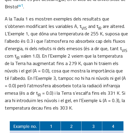
w1
Bristol
.
A la Taula 1 es mostren exemples dels resultats que
s’obtenen modificant les variables A, τ
and τ
are altered.
VIS
IR
L’Exemple 1, que dóna una temperatura de 255 K, suposa que
l’albedo és 0.3 i que l’atmosfera no absorbeix cap dels fluxos
d’energia, ni dels rebuts ni dels emesos (és a dir que, tant τ
VIS
com τ
valen 1.0). En l’Exemple 2 veiem que la temperatura
IR
de la Terra ha augmentat fins a 279 K, quan hi traiem els
núvols i el gel (A = 0.0), cosa que mostra la importància que
té l’albedo. En l’Exemple 3, tampoc no hi ha ni núvols ni gel (A
= 0.0) però l’atmosfera absorbeix tota la radiació infraroja
emesa (és a dir τ
= 0.0) i la Terra s’escalfa fins els 331 K. Si
IR
ara hi introduïm les núvols i el gel, en l’Exemple 4 (A = 0.3), la
temperatura decau fins els 303 K.