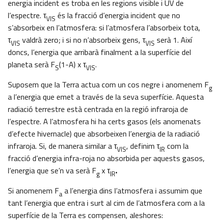
energia incident es troba en les regions visible i UV de
l’espectre. τ
és la fracció d’energia incident que no
VIS
s’absorbeix en l’atmosfera: si l’atmosfera l’absorbeix tota,
τ
valdrà zero; i si no n’absorbeix gens, τ
serà 1. Així
VIS
VIS
doncs, l’energia que arribarà finalment a la superfície del
planeta serà F
(1-A) x τ
.
S
VIS
Suposem que la Terra actua com un cos negre i anomenem F
g
a l’energia que emet a través de la seva superfície. Aquesta
radiació terrestre està centrada en la regió infraroja de
l’espectre. A l’atmosfera hi ha certs gasos (els anomenats
d’efecte hivernacle) que absorbeixen l’energia de la radiació
infraroja. Si, de manera similar a τ
, definim τ
com la
VIS
IR
fracció d’energia infra-roja no absorbida per aquests gasos,
l’energia que se’n va serà F
x τ
.
g
IR
Si anomenem F
a l’energia dins l’atmosfera i assumim que
a
tant l’energia que entra i surt al cim de l’atmosfera com a la
superfície de la Terra es compensen, aleshores: