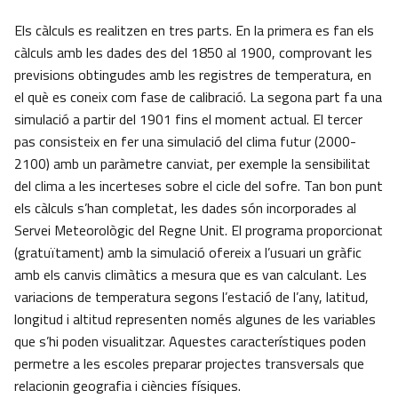
Els càlculs es realitzen en tres parts. En la primera es fan els
càlculs amb les dades des del 1850 al 1900, comprovant les
previsions obtingudes amb les registres de temperatura, en
el què es coneix com fase de calibració. La segona part fa una
simulació a partir del 1901 fins el moment actual. El tercer
pas consisteix en fer una simulació del clima futur (2000-
2100) amb un paràmetre canviat, per exemple la sensibilitat
del clima a les incerteses sobre el cicle del sofre. Tan bon punt
els càlculs s’han completat, les dades són incorporades al
Servei Meteorològic del Regne Unit. El programa proporcionat
(gratuïtament) amb la simulació ofereix a l’usuari un gràfic
amb els canvis climàtics a mesura que es van calculant. Les
variacions de temperatura segons l’estació de l’any, latitud,
longitud i altitud representen només algunes de les variables
que s’hi poden visualitzar. Aquestes característiques poden
permetre a les escoles preparar projectes transversals que
relacionin geografia i ciències físiques.