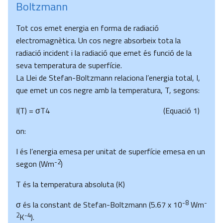
Boltzmann
Tot cos emet energia en forma de radiació
electromagnètica. Un cos negre absorbeix tota la
radiació incident i la radiació que emet és funció de la
seva temperatura de superfície.
La Llei de Stefan-Boltzmann relaciona l’energia total, I,
que emet un cos negre amb la temperatura, T, segons:
I(T) = σT4 (Equació 1)
on:
I és l’energia emesa per unitat de superfície emesa en un
-2
segon (Wm
)
T és la temperatura absoluta (K)
-8
-
σ és la constant de Stefan-Boltzmann (5.67 x 10
Wm
2
-4
K
).