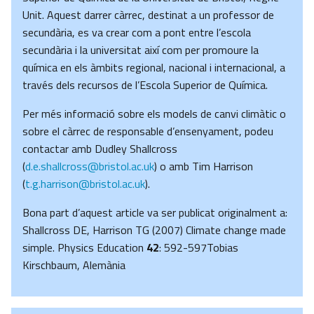
Unit. Aquest darrer càrrec, destinat a un professor de
secundària, es va crear com a pont entre l’escola
secundària i la universitat així com per promoure la
química en els àmbits regional, nacional i internacional, a
través dels recursos de l’Escola Superior de Química.
Per més informació sobre els models de canvi climàtic o
sobre el càrrec de responsable d’ensenyament, podeu
contactar amb Dudley Shallcross
(
d.e.shallcross@bristol.ac.uk
) o amb Tim Harrison
(
t.g.harrison@bristol.ac.uk
).
Bona part d’aquest article va ser publicat originalment a:
Shallcross DE, Harrison TG (2007) Climate change made
simple. Physics Education
42
: 592-597Tobias
Kirschbaum, Alemània