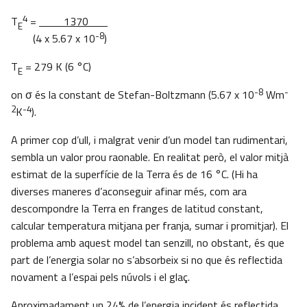
4
T
=
1370
E
-8
(4 x 5.67 x 10
)
T
= 279 K (6 °C)
E
-8
-
on σ és la constant de Stefan-Boltzmann (5.67 x 10
Wm
2
-4
K
).
A primer cop d’ull, i malgrat venir d’un model tan rudimentari,
sembla un valor prou raonable. En realitat però, el valor mitjà
estimat de la superfície de la Terra és de 16 °C. (Hi ha
diverses maneres d’aconseguir afinar més, com ara
descompondre la Terra en franges de latitud constant,
calcular temperatura mitjana per franja, sumar i promitjar). El
problema amb aquest model tan senzill, no obstant, és que
part de l’energia solar no s’absorbeix si no que és reflectida
novament a l’espai pels núvols i el glaç.
Aproximadament un 24% de l’energia incident és reflectida