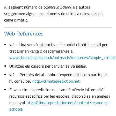
Al següent número de
Science in School
, els autors
suggereixen alguns experiments de química rellevants pel
canvi climàtic.
Web References
w1 – Una versió interactiva del model climàtic senzill per
treballar en xarxa o descarregar-se a:
www.chemlabs.bris.ac.uk/outreach/resources/simple_climat
Utilitzeu els cursors per canviar les variables.
w2 – Per més detalls sobre l’experiment i com participar-
hi, consulteu
http://climateprediction.net
.
El web climateprediction.net també ofereix informació i
recursos específics per les escoles, disponibles en anglès i
espanyol:
http://climateprediction.net/content/resources-
schools