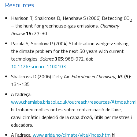
Resources
Harrison T, Shallcross D, Henshaw S (2006) Detecting CO
2
– the hunt for greenhouse-gas emissions.
Chemistry
Review
15:
27-30
Pacala S, Socolow R (2004) Stabilisation wedges: solving
the climate problem for the next 50 years with current
technologies.
Science
305
: 968-972. doi:
10.1126/science.1100103
Shallcross D (2006) Dirty Air.
Education in Chemistry
,
43 (5)
:
131-135
A l’adreça:
www.chemlabs.bristol.ac.uk/outreach/resources/Atmos.html
hi trobareu moltes notes sobre contaminació de l’aire,
canvi climàtic i depleció de la capa d’ozó, útils per mestres i
educadors.
A l’adreça:
www.grida.no/climate/vital/index.htm
hi