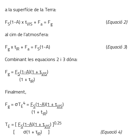
a la superfície de la Terra:
F
(1-A) x τ
+ F
= F
(
Equació 2)
S
VIS
a
g
al cim de l’atmosfera:
F
x τ
+ F
= F
(1-A) (
Equació 3
)
g
IR
a
S
Combinant les equacions 2 i 3 dóna:
F
=
F
(1-A)(1 +
τ
)
g
S
VIS
(1 + τ
)
IR
Finalment,
4
F
= σT
=
F
(1-A)(1 +
τ
)
g
E
S
VIS
(1 + t
)
IR
0.25
T
= [
F
(1-A)(1 +
τ
)
]
E
S
VIS
[ σ(1 + τ
) ]
(Equació 4)
IR