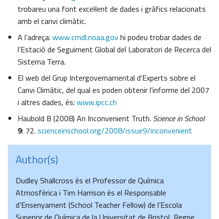
trobareu una font excel·lent de dades i gràfics relacionats
amb el canvi climàtic.
A l’adreça:
www.cmdl.noaa.gov
hi podeu trobar dades de
l’Estació de Seguiment Global del Laboratori de Recerca del
Sistema Terra.
El web del Grup Intergovernamental d’Experts sobre el
Canvi Climàtic, del qual es poden obtenir l’informe del 2007
i altres dades, és:
www.ipcc.ch
Haubold B (2008) An Inconvenient Truth.
Science in School
9
: 72.
scienceinschool.org/2008/issue9/inconvenient
Author(s)
Dudley Shallcross és el Professor de Química
Atmosfèrica i Tim Harrison és el Responsable
d’Ensenyament (School Teacher Fellow) de l’Escola
Superior de Química de la Universitat de Bristol, Regne