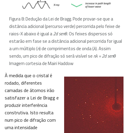
Figura 8: Dedução da Lei de Bragg. Pode provar-se que a
distância adicional (percurso verde) percorrida pelo feixe de
raios-X abaixo é igual a
2d senθ
. Os feixes dispersos só
estarão em fase se a distância adicional percorrida for igual
a um múltiplo (
n
) de comprimentos de onda (
λ
). Assim
sendo, um pico de difração só será visível se
nλ = 2d senθ
Imagem cortesia de Mairi Haddow
À medida que o cristal é
rodado, diferentes
camadas de átomos irão
satisfazer a Lei de Bragg e
produzir interferência
construtiva. Isto resulta
num pico de difração com
uma intensidade