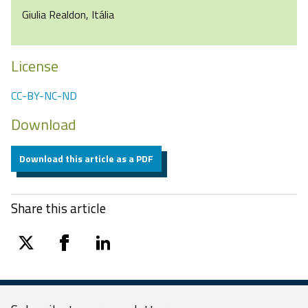
Giulia Realdon, Itália
License
CC-BY-NC-ND
Download
Download this article as a PDF
Share this article
twitter
facebook
linkedin