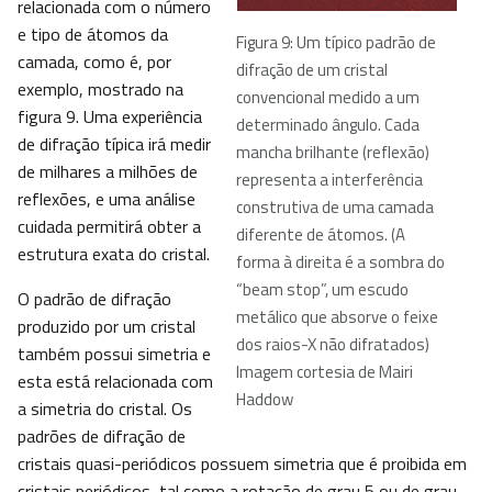
relacionada com o número
e tipo de átomos da
Figura 9: Um típico padrão de
camada, como é, por
difração de um cristal
exemplo, mostrado na
convencional medido a um
figura 9. Uma experiência
determinado ângulo. Cada
de difração típica irá medir
mancha brilhante (reflexão)
de milhares a milhões de
representa a interferência
reflexões, e uma análise
construtiva de uma camada
cuidada permitirá obter a
diferente de átomos. (A
estrutura exata do cristal.
forma à direita é a sombra do
“beam stop”, um escudo
O padrão de difração
metálico que absorve o feixe
produzido por um cristal
dos raios-X não difratados)
também possui simetria e
Imagem cortesia de Mairi
esta está relacionada com
Haddow
a simetria do cristal. Os
padrões de difração de
cristais quasi-periódicos possuem simetria que é proibida em
cristais periódicos, tal como a rotação de grau 5 ou de grau