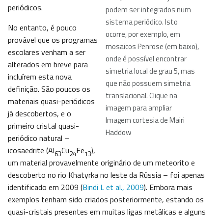
periódicos.
podem ser integrados num
sistema periódico. Isto
No entanto, é pouco
ocorre, por exemplo, em
provável que os programas
mosaicos Penrose (em baixo),
escolares venham a ser
onde é possível encontrar
alterados em breve para
simetria local de grau 5, mas
incluírem esta nova
que não possuem simetria
definição. São poucos os
translacional. Clique na
materiais quasi-periódicos
imagem para ampliar
já descobertos, e o
Imagem cortesia de Mairi
primeiro cristal quasi-
Haddow
periódico natural –
icosaedrite (Al
Cu
Fe
),
63
24
13
um material provavelmente originário de um meteorito e
descoberto no rio Khatyrka no leste da Rússia – foi apenas
identificado em 2009 (
Bindi L et al., 2009
). Embora mais
exemplos tenham sido criados posteriormente, estando os
quasi-cristais presentes em muitas ligas metálicas e alguns