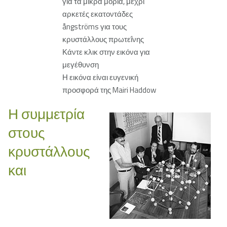
για τα μικρά μόρια, μέχρι
αρκετές εκατοντάδες
ångströms για τους
κρυστάλλους πρωτεΐνης
Κάντε κλικ στην εικόνα για
μεγέθυνση
Η εικόνα είναι ευγενική
προσφορά της Mairi Haddow
Η συμμετρία
στους
κρυστάλλους
και