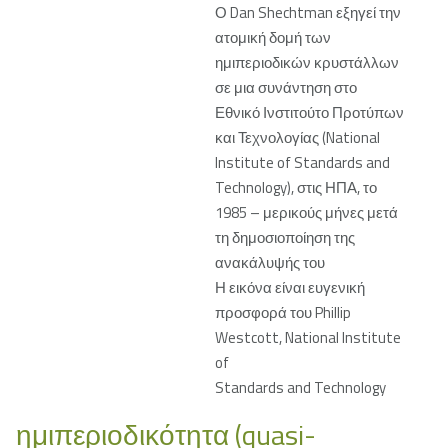
Ο Dan Shechtman εξηγεί την
ατομική δομή των
ημιπεριοδικών κρυστάλλων
σε μια συνάντηση στο
Εθνικό Ινστιτούτο Προτύπων
και Τεχνολογίας (National
Institute of Standards and
Technology), στις ΗΠΑ, το
1985 – μερικούς μήνες μετά
τη δημοσιοποίηση της
ανακάλυψής του
Η εικόνα είναι ευγενική
προσφορά του Phillip
Westcott, National Institute
of
Standards and Technology
ημιπεριοδικότητα (quasi-