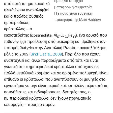
όμως να υπάρχει
από αυτά τα ημιπεριοδικά
μεταφορική συμμετρία
υλικά έχουν ανακαλυφθεί,
Η εικόνα είναι ευγενική
και ο πρώτος φυσικός
προσφορά της Mairi Haddow
ημιπεριοδικός
κρύσταλλος – ο
εικοσαεδρίτης (icosahedrite, Al
Cu
Fe
), ένα ορυκτό που
63
24
13
πιθανόν έχει προέλευση από μετεωρίτη και βρέθηκε στον
ποταμό Khatyrka στην Ανατολική Ρωσία – ανακαλύφθηκε
μόλις το 2009 (
Bindi L et al., 2009
). Παρ’ όλο που έχουν
αναπτυχθεί και άλλα παραδείγματα από τότε και είναι
γνωστό ότι οι ημιπεριοδικοί κρύσταλλοι υπάρχουν σε
πολλά μεταλλικά κράματα και σε ορισμένα πολυμερή, είναι
απίθανο οι κρύσταλλοι που αναπτύσσουν οι μαθητές στο
εργαστήριο να μην είναι περιοδικοί, επιπλέον πέρα από τις
ασυνήθιστες και ενδιαφέρουσες ιδιότητές τους, οι
ημιπεριοδικοί κρύσταλλοι δεν έχουν πραγματικές
εφαρμογές – προς το παρόν.