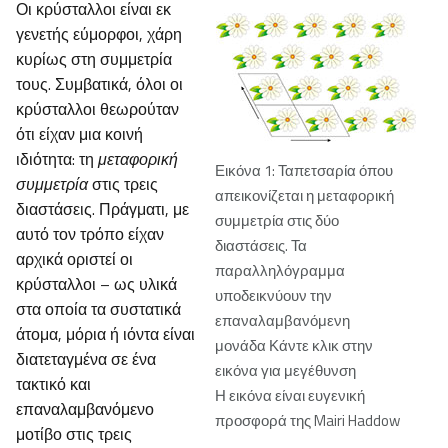
Οι κρύσταλλοι είναι εκ
γενετής εύμορφοι, χάρη
κυρίως στη συμμετρία
τους. Συμβατικά, όλοι οι
κρύσταλλοι θεωρούταν
ότι είχαν μια κοινή
ιδιότητα: τη
μεταφορική
Εικόνα 1: Ταπετσαρία όπου
συμμετρία
στις τρεις
απεικονίζεται η μεταφορική
διαστάσεις. Πράγματι, με
συμμετρία στις δύο
αυτό τον τρόπο είχαν
διαστάσεις. Τα
αρχικά οριστεί οι
παραλληλόγραμμα
κρύσταλλοι – ως υλικά
υποδεικνύουν την
στα οποία τα συστατικά
επαναλαμβανόμενη
άτομα, μόρια ή ιόντα είναι
μονάδα Κάντε κλικ στην
διατεταγμένα σε ένα
εικόνα για μεγέθυνση
τακτικό και
Η εικόνα είναι ευγενική
επαναλαμβανόμενο
προσφορά της Mairi Haddow
μοτίβο στις τρεις