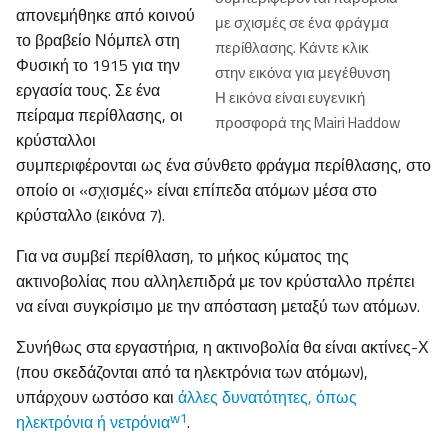
απονεμήθηκε από κοινού
με σχισμές σε ένα φράγμα
το βραβείο Νόμπελ στη
περίθλασης. Κάντε κλικ
Φυσική το 1915 για την
στην εικόνα για μεγέθυνση
εργασία τους. Σε ένα
Η εικόνα είναι ευγενική
πείραμα περίθλασης, οι
προσφορά της Mairi Haddow
κρύσταλλοι
συμπεριφέρονται ως ένα σύνθετο φράγμα περίθλασης, στο
οποίο οι «σχισμές» είναι επίπεδα ατόμων μέσα στο
κρύσταλλο (εικόνα 7).
Για να συμβεί περίθλαση, το μήκος κύματος της
ακτινοβολίας που αλληλεπιδρά με τον κρύσταλλο πρέπει
να είναι συγκρίσιμο με την απόσταση μεταξύ των ατόμων.
Συνήθως στα εργαστήρια, η ακτινοβολία θα είναι ακτίνες-Χ
(που σκεδάζονται από τα ηλεκτρόνια των ατόμων),
υπάρχουν ωστόσο και
άλλες δυνατότητες, όπως
w1
ηλεκτρόνια ή νετρόνια
.