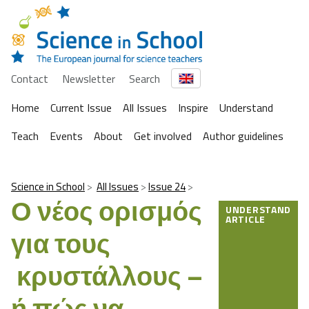
Contact
Newsletter
Search
Home
Current Issue
All Issues
Inspire
Understand
Teach
Events
About
Get involved
Author guidelines
Science in School
All Issues
Issue 24
Ο νέος ορισμός
UNDERSTAND
ARTICLE
για τους
κρυστάλλους –
ή πώς να