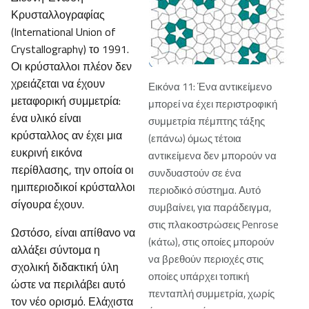
Κρυσταλλογραφίας
(International Union of
Crystallography) το 1991.
Οι κρύσταλλοι πλέον δεν
χρειάζεται να έχουν
Εικόνα 11: Ένα αντικείμενο
μεταφορική συμμετρία:
μπορεί να έχει περιστροφική
ένα υλικό είναι
συμμετρία πέμπτης τάξης
κρύσταλλος αν έχει μια
(επάνω) όμως τέτοια
ευκρινή εικόνα
αντικείμενα δεν μπορούν να
περίθλασης, την οποία οι
συνδυαστούν σε ένα
ημιπεριοδικοί κρύσταλλοι
περιοδικό σύστημα. Αυτό
σίγουρα έχουν.
συμβαίνει, για παράδειγμα,
στις πλακοστρώσεις Penrose
Ωστόσο, είναι απίθανο να
(κάτω), στις οποίες μπορούν
αλλάξει σύντομα η
να βρεθούν περιοχές στις
σχολική διδακτική ύλη
οποίες υπάρχει τοπική
ώστε να περιλάβει αυτό
πενταπλή συμμετρία, χωρίς
τον νέο ορισμό. Ελάχιστα