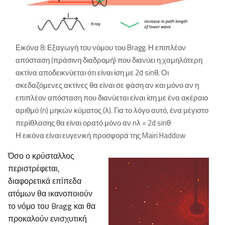
Εικόνα 8: Εξαγωγή του νόμου του Bragg. Η επιπλέον
απόσταση (πράσινη διαδρομή) που διανύει η χαμηλότερη
ακτίνα αποδεικνύεται ότι είναι ίση με 2d sinθ. Οι
σκεδαζόμενες ακτίνες θα είναι σε φάση αν και μόνο αν η
επιπλέον απόσταση που διανύεται είναι ίση με ένα ακέραιο
αριθμό (n) μηκών κύματος (λ). Για το λόγο αυτό, ένα μέγιστο
περίθλασης θα είναι ορατό μόνο αν nλ = 2d sinθ
Η εικόνα είναι ευγενική προσφορά της Mairi Haddow
Όσο ο κρύσταλλος
περιστρέφεται,
διαφορετικά επίπεδα
ατόμων θα ικανοποιούν
το νόμο του Bragg και θα
προκαλούν ενισχυτική