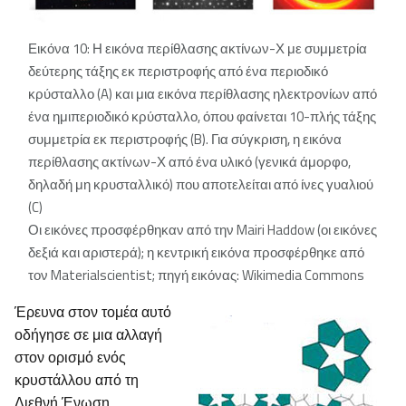
Εικόνα 10: Η εικόνα περίθλασης ακτίνων-Χ με συμμετρία
δεύτερης τάξης εκ περιστροφής από ένα περιοδικό
κρύσταλλο (A) και μια εικόνα περίθλασης ηλεκτρονίων από
ένα ημιπεριοδικό κρύσταλλο, όπου φαίνεται 10-πλής τάξης
συμμετρία εκ περιστροφής (B). Για σύγκριση, η εικόνα
περίθλασης ακτίνων-Χ από ένα υλικό (γενικά άμορφο,
δηλαδή μη κρυσταλλικό) που αποτελείται από ίνες γυαλιού
(C)
Οι εικόνες προσφέρθηκαν από την Mairi Haddow (οι εικόνες
δεξιά και αριστερά); η κεντρική εικόνα προσφέρθηκε από
τον Materialscientist; πηγή εικόνας: Wikimedia Commons
Έρευνα στον τομέα αυτό
οδήγησε σε μια αλλαγή
στον ορισμό ενός
κρυστάλλου από τη
Διεθνή Ένωση