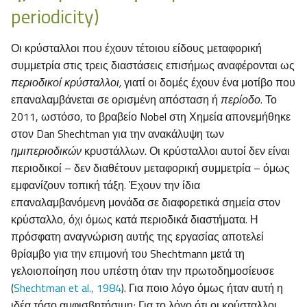
periodicity)
Οι κρύσταλλοι που έχουν τέτοιου είδους μεταφορική
συμμετρία στις τρεις διαστάσεις επισήμως αναφέρονται ως
περιοδικοί κρύσταλλοι,
γιατί οι δομές έχουν ένα μοτίβο που
επαναλαμβάνεται σε ορισμένη απόσταση ή
περίοδο
. Το
2011, ωστόσο, το βραβείο Nobel στη Χημεία απονεμήθηκε
στον Dan Shechtman για την ανακάλυψη των
ημιπεριοδικών
κρυστάλλων. Οι κρύσταλλοι αυτοί δεν είναι
περιοδικοί – δεν διαθέτουν μεταφορική συμμετρία – όμως
εμφανίζουν τοπική τάξη. Έχουν την ίδια
επαναλαμβανόμενη μονάδα σε διαφορετικά σημεία στον
κρύσταλλο, όχι όμως κατά περιοδικά διαστήματα. Η
πρόσφατη αναγνώριση αυτής της εργασίας αποτελεί
θρίαμβο για την επιμονή του Shechtmann μετά τη
γελοιοποίηση που υπέστη όταν την πρωτοδημοσίευσε
(
Shechtman et al., 1984
). Για ποιο λόγο όμως ήταν αυτή η
ιδέα τόσο αμφισβητήσιμη; Για το λόγο ότι οι κρύσταλλοι