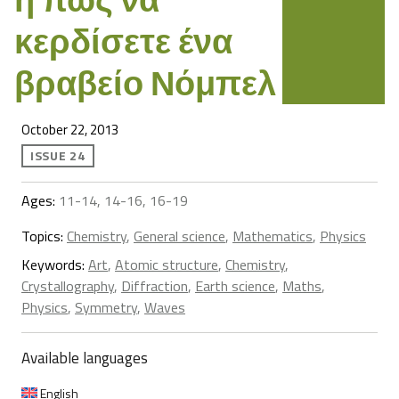
κερδίσετε ένα
βραβείο Νόμπελ
October 22, 2013
ISSUE 24
Ages:
11-14, 14-16, 16-19
Topics:
Chemistry
,
General science
,
Mathematics
,
Physics
Keywords:
Art
,
Atomic structure
,
Chemistry
,
Crystallography
,
Diffraction
,
Earth science
,
Maths
,
Physics
,
Symmetry
,
Waves
Available languages
English