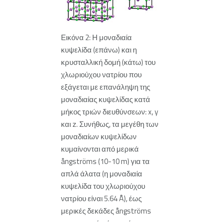
Εικόνα 2: Η μοναδιαία
κυψελίδα (επάνω) και η
κρυσταλλική δομή (κάτω) του
χλωριούχου νατρίου που
εξάγεται με επανάληψη της
μοναδιαίας κυψελίδας κατά
μήκος τριών διευθύνσεων: x, y
και z. Συνήθως, τα μεγέθη των
μοναδιαίων κυψελίδων
κυμαίνονται από μερικά
ångströms (10-10 m) για τα
απλά άλατα (η μοναδιαία
κυψελίδα του χλωριούχου
νατρίου είναι 5.64 Å), έως
μερικές δεκάδες ångströms