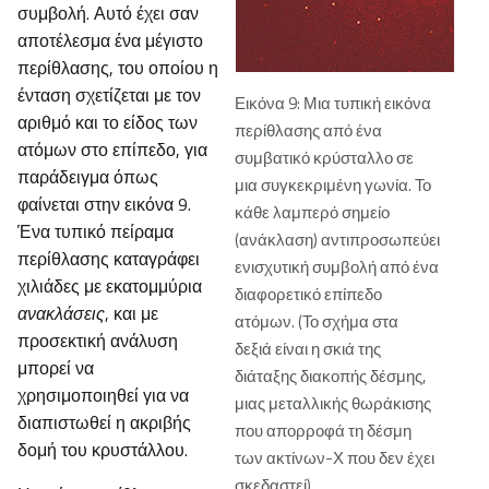
συμβολή. Αυτό έχει σαν
αποτέλεσμα ένα μέγιστο
περίθλασης, του οποίου η
ένταση σχετίζεται με τον
Εικόνα 9: Μια τυπική εικόνα
αριθμό και το είδος των
περίθλασης από ένα
ατόμων στο επίπεδο, για
συμβατικό κρύσταλλο σε
παράδειγμα όπως
μια συγκεκριμένη γωνία. Το
φαίνεται στην εικόνα 9.
κάθε λαμπερό σημείο
Ένα τυπικό πείραμα
(ανάκλαση) αντιπροσωπεύει
περίθλασης καταγράφει
ενισχυτική συμβολή από ένα
χιλιάδες με εκατομμύρια
διαφορετικό επίπεδο
ανακλάσεις
, και με
ατόμων. (Το σχήμα στα
προσεκτική ανάλυση
δεξιά είναι η σκιά της
μπορεί να
διάταξης διακοπής δέσμης,
χρησιμοποιηθεί για να
μιας μεταλλικής θωράκισης
διαπιστωθεί η ακριβής
που απορροφά τη δέσμη
δομή του κρυστάλλου.
των ακτίνων-Χ που δεν έχει
σκεδαστεί)