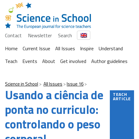
Contact
Newsletter
Search
Home
Current Issue
All Issues
Inspire
Understand
Teach
Events
About
Get involved
Author guidelines
Science in School
All Issues
Issue 16
Usando a ciência de
TEACH
ARTICLE
ponta no curriculo:
controlando o peso
corporal