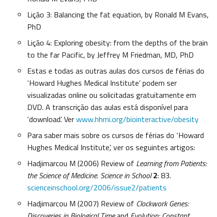
Lição 3: Balancing the fat equation, by Ronald M Evans,
PhD
Lição 4: Exploring obesity: from the depths of the brain
to the far Pacific, by Jeffrey M Friedman, MD, PhD
Estas e todas as outras aulas dos cursos de férias do
‘Howard Hughes Medical Institute’ podem ser
visualizadas online ou solicitadas gratuitamente em
DVD. A transcrição das aulas está disponível para
‘download’. Ver
www.hhmi.org/biointeractive/obesity
Para saber mais sobre os cursos de férias do ‘Howard
Hughes Medical Institute’, ver os seguintes artigos:
Hadjimarcou M (2006) Review of
Learning from Patients:
the Science of Medicine
.
Science in School
2
: 83.
scienceinschool.org/2006/issue2/patients
Hadjimarcou M (2007) Review of
Clockwork Genes:
Discoveries in Biological Time
and
Evolution: Constant