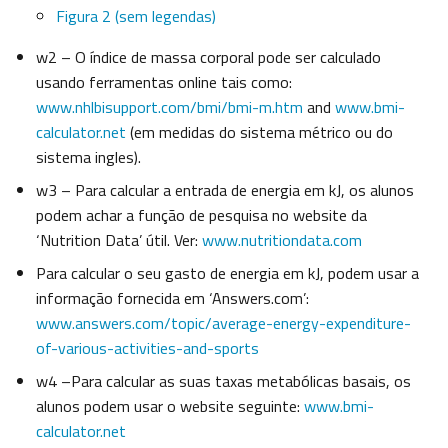
Figura 2 (sem legendas)
w2 – O índice de massa corporal pode ser calculado
usando ferramentas online tais como:
www.nhlbisupport.com/bmi/bmi-m.htm
and
www.bmi-
calculator.net
(em medidas do sistema métrico ou do
sistema ingles).
w3 – Para calcular a entrada de energia em kJ, os alunos
podem achar a função de pesquisa no website da
‘Nutrition Data’ útil. Ver:
www.nutritiondata.com
Para calcular o seu gasto de energia em kJ, podem usar a
informação fornecida em ‘Answers.com’:
www.answers.com/topic/average-energy-expenditure-
of-various-activities-and-sports
w4 –Para calcular as suas taxas metabólicas basais, os
alunos podem usar o website seguinte:
www.bmi-
calculator.net