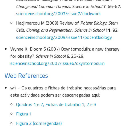
Change and Common Threads
.
Science in School
7
: 66-67.
scienceinschool.org/2007/issue7/clockwork
Hadjimarcou M (2009) Review of
Potent Biology: Stem
Cells, Cloning, and Regeneration
.
Science in School
11
: 92.
scienceinschool.org/2009/issue11/potentbiology
Wynne K, Bloom S (2007) Oxyntomodulin: a new therapy
for obesity?
Science in School
6
: 25-29.
scienceinschool.org/2007/issue6/oxyntomodulin
Web References
w1 – Os quadros e fichas de trabalho necessárias para
esta actividade podem ser descarregadas aqui:
Quadros 1 e 2, Fichas de trabalho 1, 2 e 3
Figura 1
Figura 2 (com legendas)