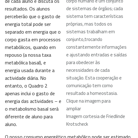
de cada aluno e discuta os
corpo humano é um conjunto
resultados. Os alunos
de sistemas de órgãos; cada
perceberão que o gasto de
sistema tem características
energia total pode ser
próprias, mas todos os
separado em energia que o
sistemas trabalham em
corpo gasta em processos
conjunto,trocando
metabólicos, quando em
constantemente informações
repouso (a nossa taxa
e ajustando entradas e saídas
metabólica basal), e
para obedecer às
energia usada durante a
necessidades de cada
actividade diária. No
situação. Esta cooperação e
entanto, o Quadro 2
comunicação tem como
apenas inclui o gasto de
resultado a homeostasia.
energia das actividades – e
Clique na imagem para
o metabolismo basal será
ampliar
diferente de aluno para
Imagem cortesia de Friedlinde
aluno.
Krotscheck
O nosso consumo energético metabólico pode ser estimado,