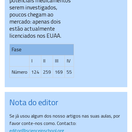
potenciais medicamentos
serem investigados,
poucos chegam ao
mercado: apenas dois
estão actualmente
licenciados nos EUAA.
Fase
I
II
III
IV
Número
124
259
169
55
Nota do editor
Se já usou algum dos nosso artigos nas suas aulas, por
favor conte-nos como. Contacto:
editor@scienceinschool.org