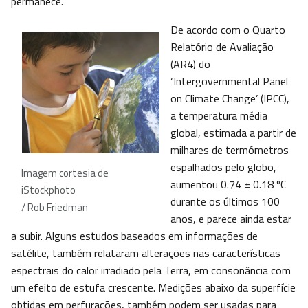
permanece.
De acordo com o Quarto
Relatório de Avaliação
(AR4) do
‘Intergovernmental Panel
on Climate Change’ (IPCC),
a temperatura média
global, estimada a partir de
milhares de termómetros
espalhados pelo globo,
Imagem cortesia de
aumentou 0.74 ± 0.18 ºC
iStockphoto
durante os últimos 100
/ Rob Friedman
anos, e parece ainda estar
a subir. Alguns estudos baseados em informações de
satélite, também relataram alterações nas características
espectrais do calor irradiado pela Terra, em consonância com
um efeito de estufa crescente. Medições abaixo da superfície
obtidas em perfurações, também podem ser usadas para