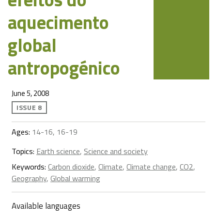
aquecimento
global
antropogénico
June 5, 2008
ISSUE 8
Ages:
14-16, 16-19
Topics:
Earth science
,
Science and society
Keywords:
Carbon dioxide
,
Climate
,
Climate change
,
CO2
,
Geography
,
Global warming
Available languages