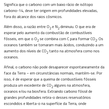
Significa que o carbono com um baixo rácio de isótopo
carbono-14, deve ter origem em profundidades elevadas,
fora do alcance dos raios cósmicos.
Além disso, a razão entre O
e N
diminuiu. O que era de
2
2
esperar pelo aumento da combustão de combustíveis
fósseis, em que o O
se combina com C para formar CO
. Os
2
2
oceanos também se tornaram mais ácidos, conduzindo a um
aumento dos níveis de CO
tanto na atmosfera como nos
2
oceanos.
Afinal, o carbono não pode desaparecer espontaneamente da
face da Terra – em circunstâncias normais, mantém-se. Por
isso, é de esperar que a queima de combustíveis fósseis
produza um excedente de CO
algures na atmosfera,
2
oceanos e/ou na biosfera. Extraindo carbono fóssil de
grandes profundidades retira-o desses reservatórios
escondidos e liberta-o na superfície da Terra, onde