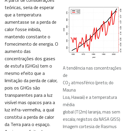
A partir de considerações
teóricas, seria de esperar
que a temperatura
aumentasse se a perda de
calor fosse inibida,
mantendo constante o
fornecimento de energia. O
aumento das
concentrações dos gases
de estufa (GHGs) tem o
A tendência nas concentrações
mesmo efeito que a
de
limitação da perda de calor,
CO
atmosférico (preto; do
2
pois os GHGs são
Mauna
transparentes para a luz
Loa, Hawaii) e a temperatura
visível mas opacos para a
média
luz infra-vermelha, a qual
global (T(2m) laranja, mas sem
constitui a perda de calor
escala; registos da NASA GISS)
da Terra para o espaço.
Imagem cortesia de Rasmus