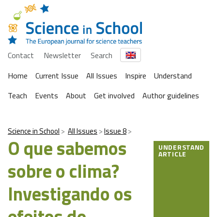
Contact
Newsletter
Search
Home
Current Issue
All Issues
Inspire
Understand
Teach
Events
About
Get involved
Author guidelines
Science in School
All Issues
Issue 8
O que sabemos
UNDERSTAND
ARTICLE
sobre o clima?
Investigando os
efeitos do