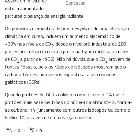
Assim, um efeito de
Benestad
estufa aumentado
perturba o balanço da energia radiante.
Os primeiros elementos de prova
empíricos
de uma alteração
climática em curso, incluem um aumento sistemático de
~30% nos níveis de CO
, desde o nível pré-industrial de 280
2
partes por milhão (a curva a preto na figura mostra os níveis
de CO
a partir de 1958). Não há dúvida que o CO
provém de
2
2
fontes fósseis, pois os rácios de isótopos mostram que o
carbono tem estado menos exposto a raios cósmicos
galácticos (GCRs).
Quando protões de GCRs colidem como o azoto-14 (sete
protões mais sete neutrões no núcleo) na atmosfera, forma-
se carbono-14 (juntamente com outros isótopos tal como o
berílio-10) através de uma reacção nuclear:
14
14
N + p →
C + n