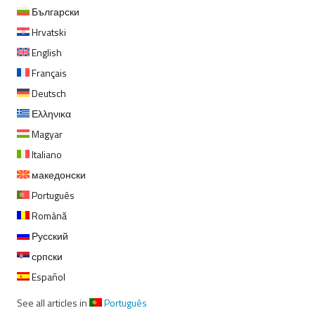
Български
Hrvatski
English
Français
Deutsch
Ελληνικα
Magyar
Italiano
македонски
Português
Română
Русский
српски
Español
See all articles in
Português