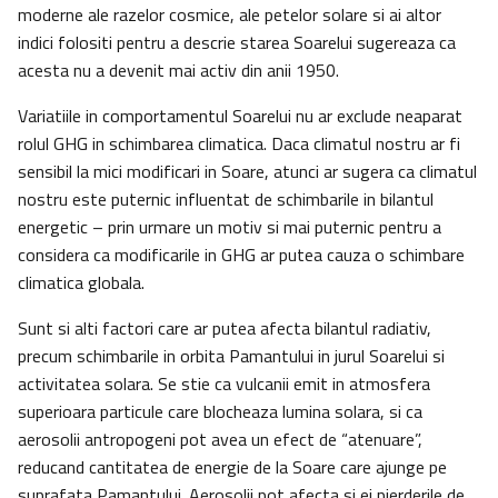
moderne ale razelor cosmice, ale petelor solare si ai altor
indici folositi pentru a descrie starea Soarelui sugereaza ca
acesta nu a devenit mai activ din anii 1950.
Variatiile in comportamentul Soarelui nu ar exclude neaparat
rolul GHG in schimbarea climatica. Daca climatul nostru ar fi
sensibil la mici modificari in Soare, atunci ar sugera ca climatul
nostru este puternic influentat de schimbarile in bilantul
energetic – prin urmare un motiv si mai puternic pentru a
considera ca modificarile in GHG ar putea cauza o schimbare
climatica globala.
Sunt si alti factori care ar putea afecta bilantul radiativ,
precum schimbarile in orbita Pamantului in jurul Soarelui si
activitatea solara. Se stie ca vulcanii emit in atmosfera
superioara particule care blocheaza lumina solara, si ca
aerosolii antropogeni pot avea un efect de “atenuare”,
reducand cantitatea de energie de la Soare care ajunge pe
suprafata Pamantului. Aerosolii pot afecta si ei pierderile de