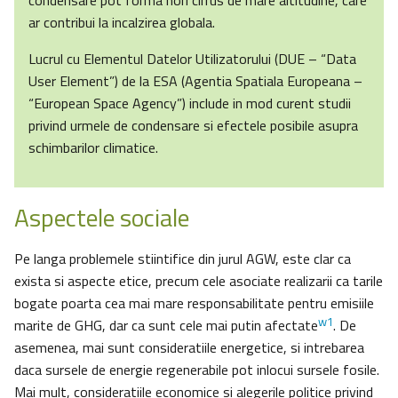
condensare pot forma nori cirrus de mare altitudine, care
ar contribui la incalzirea globala.
Lucrul cu Elementul Datelor Utilizatorului (DUE – “Data
User Element”) de la ESA (Agentia Spatiala Europeana –
“European Space Agency”) include in mod curent studii
privind urmele de condensare si efectele posibile asupra
schimbarilor climatice.
Aspectele sociale
Pe langa problemele stiintifice din jurul AGW, este clar ca
exista si aspecte etice, precum cele asociate realizarii ca tarile
bogate poarta cea mai mare responsabilitate pentru emisiile
w1
marite de GHG, dar ca sunt cele mai putin afectate
. De
asemenea, mai sunt consideratiile energetice, si intrebarea
daca sursele de energie regenerabile pot inlocui sursele fosile.
Mai mult, consideratiile economice si alegerile politice privind