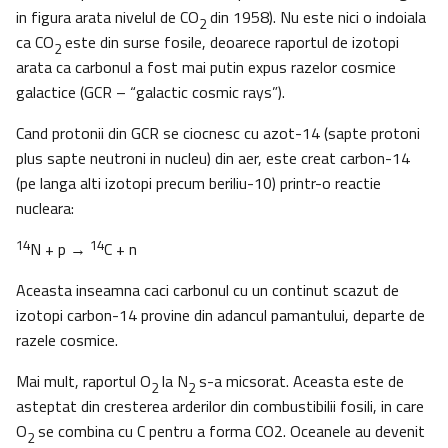
in figura arata nivelul de CO
din 1958). Nu este nici o indoiala
2
ca CO
este din surse fosile, deoarece raportul de izotopi
2
arata ca carbonul a fost mai putin expus razelor cosmice
galactice (GCR – “galactic cosmic rays”).
Cand protonii din GCR se ciocnesc cu azot-14 (sapte protoni
plus sapte neutroni in nucleu) din aer, este creat carbon-14
(pe langa alti izotopi precum beriliu-10) printr-o reactie
nucleara:
14
14
N + p →
C + n
Aceasta inseamna caci carbonul cu un continut scazut de
izotopi carbon-14 provine din adancul pamantului, departe de
razele cosmice.
Mai mult, raportul O
la N
s-a micsorat. Aceasta este de
2
2
asteptat din cresterea arderilor din combustibilii fosili, in care
O
se combina cu C pentru a forma CO2. Oceanele au devenit
2