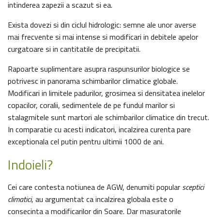
intinderea zapezii a scazut si ea.
Exista dovezi si din ciclul hidrologic: semne ale unor averse
mai frecvente si mai intense si modificari in debitele apelor
curgatoare si in cantitatile de precipitatii.
Rapoarte suplimentare asupra raspunsurilor biologice se
potrivesc in panorama schimbarilor climatice globale.
Modificari in limitele padurilor, grosimea si densitatea inelelor
copacilor, coralii, sedimentele de pe fundul marilor si
stalagmitele sunt martori ale schimbarilor climatice din trecut.
In comparatie cu acesti indicatori, incalzirea curenta pare
exceptionala cel putin pentru ultimii 1000 de ani.
Indoieli?
Cei care contesta notiunea de AGW, denumiti popular
sceptici
climatici
, au argumentat ca incalzirea globala este o
consecinta a modificarilor din Soare. Dar masuratorile