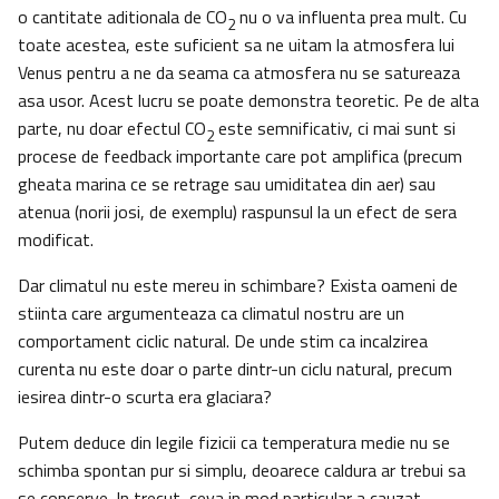
o cantitate aditionala de CO
nu o va influenta prea mult. Cu
2
toate acestea, este suficient sa ne uitam la atmosfera lui
Venus pentru a ne da seama ca atmosfera nu se satureaza
asa usor. Acest lucru se poate demonstra teoretic. Pe de alta
parte, nu doar efectul CO
este semnificativ, ci mai sunt si
2
procese de feedback importante care pot amplifica (precum
gheata marina ce se retrage sau umiditatea din aer) sau
atenua (norii josi, de exemplu) raspunsul la un efect de sera
modificat.
Dar climatul nu este mereu in schimbare? Exista oameni de
stiinta care argumenteaza ca climatul nostru are un
comportament ciclic natural. De unde stim ca incalzirea
curenta nu este doar o parte dintr-un ciclu natural, precum
iesirea dintr-o scurta era glaciara?
Putem deduce din legile fizicii ca temperatura medie nu se
schimba spontan pur si simplu, deoarece caldura ar trebui sa
se conserve. In trecut, ceva in mod particular a cauzat