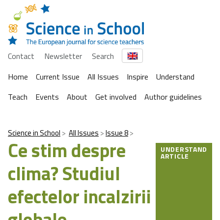
Contact
Newsletter
Search
Home
Current Issue
All Issues
Inspire
Understand
Teach
Events
About
Get involved
Author guidelines
Science in School
All Issues
Issue 8
Ce stim despre
UNDERSTAND
ARTICLE
clima? Studiul
efectelor incalzirii
globale