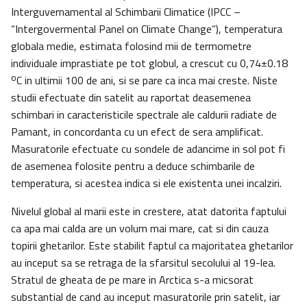
Interguvernamental al Schimbarii Climatice (IPCC –
“Intergovermental Panel on Climate Change”), temperatura
globala medie, estimata folosind mii de termometre
individuale imprastiate pe tot globul, a crescut cu 0,74±0.18
o
C in ultimii 100 de ani, si se pare ca inca mai creste. Niste
studii efectuate din satelit au raportat deasemenea
schimbari in caracteristicile spectrale ale caldurii radiate de
Pamant, in concordanta cu un efect de sera amplificat.
Masuratorile efectuate cu sondele de adancime in sol pot fi
de asemenea folosite pentru a deduce schimbarile de
temperatura, si acestea indica si ele existenta unei incalziri.
Nivelul global al marii este in crestere, atat datorita faptului
ca apa mai calda are un volum mai mare, cat si din cauza
topirii ghetarilor. Este stabilit faptul ca majoritatea ghetarilor
au inceput sa se retraga de la sfarsitul secolului al 19-lea.
Stratul de gheata de pe mare in Arctica s-a micsorat
substantial de cand au inceput masuratorile prin satelit, iar