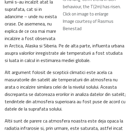
lumii s-au incalzit atat la
behaviour, the T(2m) has risen.
suprafata, cat si in
Click on image to enlarge
adancime – unde nu exista
Image courtesy of Rasmus
orase. De asemenea, nu
Benestad
explica de ce cea mai mare
incalzire a fost observata
in Arctica, Alaska si Siberia. Pe de alta parte, influenta urbana
asupra valorilor inregistrate ale temperaturii a fost studiata
si luata in calcul in estimarea mediei globale.
Alt argument folosit de scepticii climatici este acela ca
masuratorile din satelit ale temperaturii din atmosfera nu
arata o incalzire similara celei de la nivelul solului. Aceasta
discrepanta se datoreaza erorilor in analiza datelor din satelit;
tendintele din atmosfera superioara au fost puse de acord cu
datele de la suprafata solului.
Altii sunt de parere ca atmosfera noastra este deja opaca la
radiatia infrarosie si, prin urmare, este saturata, astfel incat