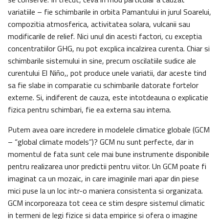
variatiile – fie schimbarile in orbita Pamantului in jurul Soarelui,
compozitia atmosferica, activitatea solara, vulcanii sau
modificarile de relief. Nici unul din acesti factori, cu exceptia
concentratiilor GHG, nu pot excplica incalzirea curenta. Chiar si
schimbarile sistemului in sine, precum oscilatiile sudice ale
curentului El Niño,, pot produce unele variatii, dar aceste tind
sa fie slabe in comparatie cu schimbarile datorate fortelor
externe. Si, indiferent de cauza, este intotdeauna o explicatie
fizica pentru schimbari, fie ea externa sau interna.
Putem avea oare incredere in modelele climatice globale (GCM
– “global climate models”)? GCM nu sunt perfecte, dar in
momentul de fata sunt cele mai bune instrumente disponibile
pentru realizarea unor predictii pentru viitor. Un GCM poate fi
imaginat ca un mozaic, in care imaginile mari apar din piese
mici puse la un loc intr-o maniera consistenta si organizata.
GCM incorporeaza tot ceea ce stim despre sistemul climatic
in termeni de legi fizice si data empirice si ofera o imagine