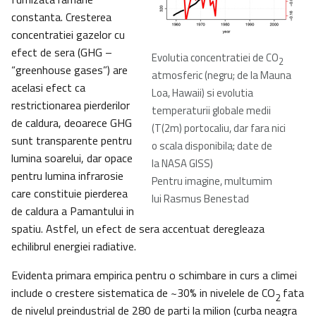
constanta. Cresterea
concentratiei gazelor cu
efect de sera (GHG –
Evolutia concentratiei de CO
2
“greenhouse gases”) are
atmosferic (negru; de la Mauna
acelasi efect ca
Loa, Hawaii) si evolutia
restrictionarea pierderilor
temperaturii globale medii
de caldura, deoarece GHG
(T(2m) portocaliu, dar fara nici
sunt transparente pentru
o scala disponibila; date de
lumina soarelui, dar opace
la NASA GISS)
pentru lumina infrarosie
Pentru imagine, multumim
care constituie pierderea
lui Rasmus Benestad
de caldura a Pamantului in
spatiu. Astfel, un efect de sera accentuat deregleaza
echilibrul energiei radiative.
Evidenta primara empirica pentru o schimbare in curs a climei
include o crestere sistematica de ~30% in nivelele de CO
fata
2
de nivelul preindustrial de 280 de parti la milion (curba neagra