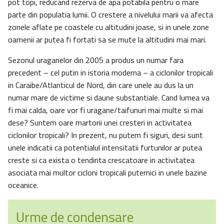
pot topi, reducand rezerva de apa potabila pentru o mare
parte din populatia lumii. O crestere a nivelului marii va afecta
zonele aflate pe coastele cu altitudini joase, si in unele zone
oamenii ar putea fi fortati sa se mute la altitudini mai mari.
Sezonul uraganelor din 2005 a produs un numar fara
precedent – cel putin in istoria moderna – a ciclonilor tropicali
in Caraibe/Atlanticul de Nord, din care unele au dus la un
numar mare de victime si daune substantiale. Cand lumea va
fi mai calda, oare vor fi uragane/taifunuri mai multe si mai
dese? Suntem oare martorii unei cresteri in activitatea
ciclonilor tropicali? In prezent, nu putem fi siguri, desi sunt
unele indicatii ca potentialul intensitatii furtunilor ar putea
creste si ca exista o tendinta crescatoare in activitatea
asociata mai multor cicloni tropicali puternici in unele bazine
oceanice.
Urme de condensare