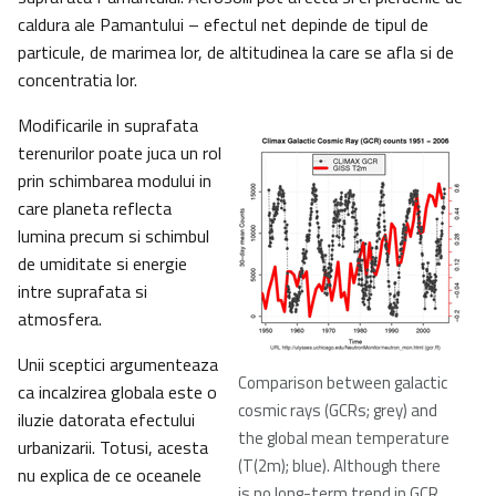
caldura ale Pamantului – efectul net depinde de tipul de
particule, de marimea lor, de altitudinea la care se afla si de
concentratia lor.
Modificarile in suprafata
terenurilor poate juca un rol
prin schimbarea modului in
care planeta reflecta
lumina precum si schimbul
de umiditate si energie
intre suprafata si
atmosfera.
Unii sceptici argumenteaza
Comparison between galactic
ca incalzirea globala este o
cosmic rays (GCRs; grey) and
iluzie datorata efectului
the global mean temperature
urbanizarii. Totusi, acesta
(T(2m); blue). Although there
nu explica de ce oceanele
is no long-term trend in GCR