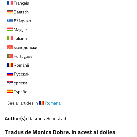
Français
Deutsch
Ελληνικα
Magyar
Italiano
македонски
Português
Română
Русский
српски
Español
See all articles in
Română
Author(s):
Rasmus Benestad
Tradus de Monica Dobre. In acest al doilea