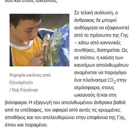
όσο και στους ωκεανούς.
Σε τελική ανάλυση, ο
άνθρακας δε μπορεί
αυθόρμητα να εξαφανιστεί
από το πρόσωπο της Γης
– κάτω από κανονικές
συνθήκες, διατηρείται. Ως
εκ τούτου, η καύση των
καυσίμων απολιθωμάτων
αναμένεται να παραγάγει
Χορηγία εικόνας από
ένα πλεόνασμα CO
στην
2
iStockphoto
ατμόσφαιρα, στους
/ Rob Friedman
ωκεανούς ή/και στη
βιόσφαιρα. Η εξαγωγή του απολιθωμένου άνθρακα βαθιά
από το υπέδαφος, τον αφαιρεί από αυτές τις κρυμμένες
αποθήκες και τον απελευθερώνει στην επιφάνεια της Γης,
όπου και παραμένει.