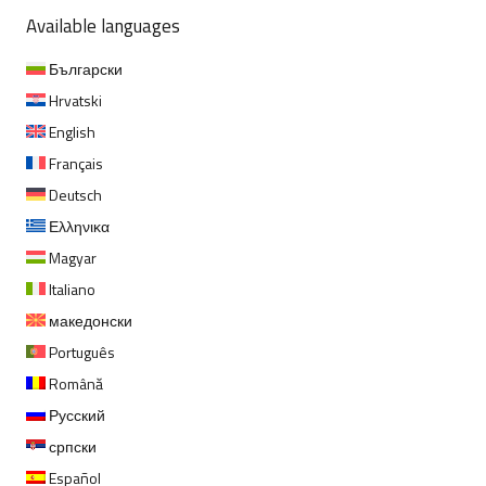
Available languages
Български
Hrvatski
English
Français
Deutsch
Ελληνικα
Magyar
Italiano
македонски
Português
Română
Русский
српски
Español