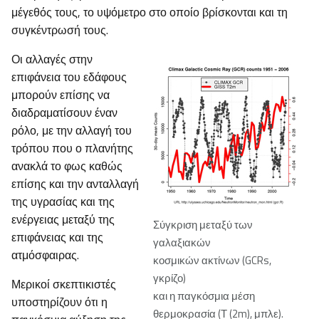
μέγεθός τους, το υψόμετρο στο οποίο βρίσκονται και τη
συγκέντρωσή τους.
Οι αλλαγές στην
επιφάνεια του εδάφους
μπορούν επίσης να
διαδραματίσουν έναν
ρόλο, με την αλλαγή του
τρόπου που ο πλανήτης
ανακλά το φως καθώς
επίσης και την ανταλλαγή
της υγρασίας και της
ενέργειας μεταξύ της
Σύγκριση μεταξύ των
επιφάνειας και της
γαλαξιακών
ατμόσφαιρας.
κοσμικών ακτίνων (GCRs,
γκρίζο)
Μερικοί σκεπτικιστές
και η παγκόσμια μέση
υποστηρίζουν ότι η
θερμοκρασία (Τ (2m), μπλε).