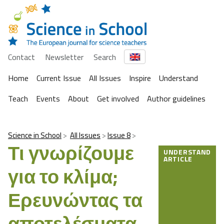
Contact
Newsletter
Search
Home
Current Issue
All Issues
Inspire
Understand
Teach
Events
About
Get involved
Author guidelines
Science in School
All Issues
Issue 8
Τι γνωρίζουμε
UNDERSTAND
ARTICLE
για το κλίμα;
Ερευνώντας τα
αποτελέσματα