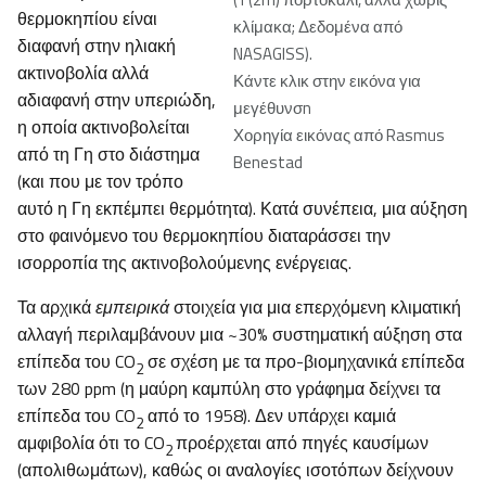
θερμοκηπίου είναι
κλίμακα; Δεδομένα από
διαφανή στην ηλιακή
NASAGISS).
ακτινοβολία αλλά
Κάντε κλικ στην εικόνα για
αδιαφανή στην υπεριώδη,
μεγέθυνσn
η οποία ακτινοβολείται
Χορηγία εικόνας από Rasmus
από τη Γη στο διάστημα
Benestad
(και που με τον τρόπο
αυτό η Γη εκπέμπει θερμότητα). Κατά συνέπεια, μια αύξηση
στο φαινόμενο του θερμοκηπίου διαταράσσει την
ισορροπία της ακτινοβολούμενης ενέργειας.
Τα αρχικά
εμπειρικά
στοιχεία για μια επερχόμενη κλιματική
αλλαγή περιλαμβάνουν μια ~30% συστηματική αύξηση στα
επίπεδα του CO
σε σχέση με τα προ-βιομηχανικά επίπεδα
2
των 280 ppm (η μαύρη καμπύλη στο γράφημα δείχνει τα
επίπεδα του CO
από το 1958). Δεν υπάρχει καμιά
2
αμφιβολία ότι το CO
προέρχεται από πηγές καυσίμων
2
(απολιθωμάτων), καθώς οι αναλογίες ισοτόπων δείχνουν