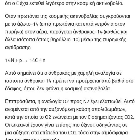
ότι ο C έχει εκτεθεί λιγότερο στην κοσμική ακτινοβολία.
Όταν πρωτόνια της κοσμικής ακτινοβολίας συγκρούονται
με το άζωτο-14 (επτά πρωτόνια και επτά νετρόνια στον
πυρήνα) στον αέρα, παράγεται άνθρακας-14 (καθώς και
άλλα ισότοπα όπως βηρύλλιο-10) μέσω της πυρηνικής
αντίδρασης:
14N + p → 14C + n
Αυτό σημαίνει ότι ο άνθρακας με χαμηλή αναλογία σε
ισότοπα άνθρακα-14 πρέπει να προέρχεται από βαθιά στο
έδαφος, όπου δεν φτάνει η κοσμική ακτινοβολία.
Επιπρόσθετα, η αναλογία O2 προς N2 έχει ελαττωθεί. Αυτό
αναμένεται από την αυξανόμενη καύση απολιθωμάτων,
κατά την οποία το O2 ενώνεται με τον C σχηματίζοντας CO2.
Οι ωκεανοί έχουν γίνει επίσης πιο όξινοι, οδηγώντας σε
μια αύξηση στα επίπεδα του CO2 τόσο στην ατμόσφαιρα