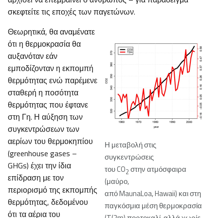
σκεφτείτε τις εποχές των παγετώνων.
Θεωρητικά, θα αναμένατε
ότι η θερμοκρασία θα
αυξανόταν εάν
εμποδίζονταν η εκπομπή
θερμότητας ενώ παρέμενε
σταθερή η ποσότητα
θερμότητας που έφτανε
στη Γη. Η αύξηση των
συγκεντρώσεων των
αερίων του θερμοκηπίου
Η μεταβολή στις
(greenhouse gases –
συγκεντρώσεις
GHGs) έχει την ίδια
του CO
στην ατμόσφαιρα
2
επίδραση με τον
(μαύρο,
περιορισμό της εκπομπής
από MaunaLoa, Hawaii) και στη
θερμότητας, δεδομένου
παγκόσμια μέση θερμοκρασία
ότι τα αέρια του
(T(2m) πορτοκαλί, αλλά χωρίς