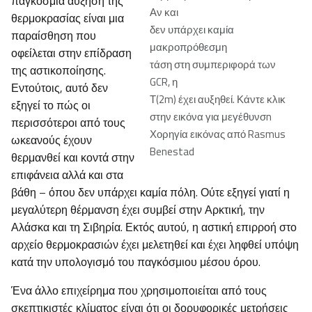
παγκόσμια αύξηση της
Αν και
θερμοκρασίας είναι μια
δεν υπάρχει καμία
παραίσθηση που
μακροπρόθεσμη
οφείλεται στην επίδραση
τάση στη συμπεριφορά των
της αστικοποίησης.
GCR, η
Εντούτοις, αυτό δεν
Τ(2m) έχει αυξηθεί. Κάντε κλικ
εξηγεί το πώς οι
στην εικόνα για μεγέθυνσn
περισσότεροι από τους
Χορηγία εικόνας από Rasmus
ωκεανούς έχουν
Benestad
θερμανθεί και κοντά στην
επιφάνεια αλλά και στα
βάθη – όπου δεν υπάρχει καμία πόλη. Ούτε εξηγεί γιατί η
μεγαλύτερη θέρμανση έχει συμβεί στην Αρκτική, την
Αλάσκα και τη Σιβηρία. Εκτός αυτού, η αστική επιρροή στο
αρχείο θερμοκρασιών έχει μελετηθεί και έχει ληφθεί υπόψη
κατά την υπολογισμό του παγκόσμιου μέσου όρου.
Ένα άλλο επιχείρημα που χρησιμοποιείται από τους
σκεπτικιστές κλίματος είναι ότι οι δορυφορικές μετρήσεις