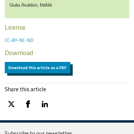
Giulia Realdon, Ιταλία
License
CC-BY-NC-ND
Download
Download this article as a PDF
Share this article
twitter
facebook
linkedin
Subscribe to our
newsletter