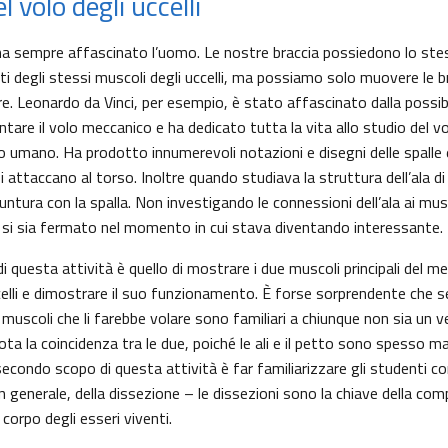
l volo degli uccelli
li ha sempre affascinato l’uomo. Le nostre braccia possiedono lo st
i degli stessi muscoli degli uccelli, ma possiamo solo muovere le b
e. Leonardo da Vinci, per esempio, è stato affascinato dalla possibi
are il volo meccanico e ha dedicato tutta la vita allo studio del volo
 umano. Ha prodotto innumerevoli notazioni e disegni delle spalle e
 attaccano al torso. Inoltre quando studiava la struttura dell’ala di 
iuntura con la spalla. Non investigando le connessioni dell’ala ai mu
 si sia fermato nel momento in cui stava diventando interessante.
i questa attività è quello di mostrare i due muscoli principali del m
celli e dimostrare il suo funzionamento. È forse sorprendente che s
e i muscoli che li farebbe volare sono familiari a chiunque non sia un 
a la coincidenza tra le due, poiché le ali e il petto sono spesso m
econdo scopo di questa attività è far familiarizzare gli studenti con
 in generale, della dissezione – le dissezioni sono la chiave della co
orpo degli esseri viventi.