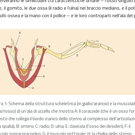
erveranno le similitudini tra caratteristiche umane – l’osso singolo 
, il gomito, le due ossa (il radio e l’ulna) nel braccio mediano, e il
ti ossea e la mano con il pollice – e le loro controparti nell’ala del p
ra 1: Schema della struttura scheletrica (in giallo/arancio) e la muscola
a/rosso) di un’ala di uccello che mostra A: Il coracoide (che è un osso fo
sto che collega il bordo cranico dello sterno al complesso dell’articolaz
a spalla); B: omero; C: radio; D: ulna; E: clavicola (l’osso dei desideri); F: il
olo sopracoracoideo; G: il muscolo pettorale; H: la chiglia dello sterno