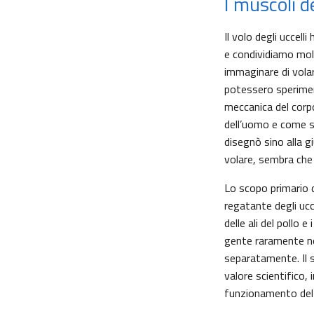
I muscoli de
Il volo degli uccel
e condividiamo molt
immaginare di volar
potessero speriment
meccanica del corpo
dell’uomo e come si
disegnò sino alla g
volare, sembra che
Lo scopo primario d
regatante degli uc
delle ali del pollo 
gente raramente not
separatamente. Il s
valore scientifico,
funzionamento del c