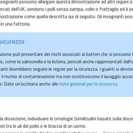
 insegnanti possono allargare questa dimostrazione ad altri organi a 
rcati dell’UK, vendono i polli senza zampa, collo o frattaglie ed è
strazione come quella descritta qui di seguito. Gli insegnanti pos
in una fattoria.
sicurezza
ione può presentare dei rischi associati ai batteri che si possono t
ie, come la salmonella e la listeria, pericoli anche rappresentati dall’u
gnanti dovrebbero seguire le regole per la sicurezza. I guanti si devo
re il rischio di contaminazione ma non sostituiscono il lavaggio accu
e. Date un’occhiata anche alle
note generali per la sicurezza
.
e la dissezione, individuare le omologie (similitudini basate sulla dis
 tra le ali del pollo e le braccia di un uomo.