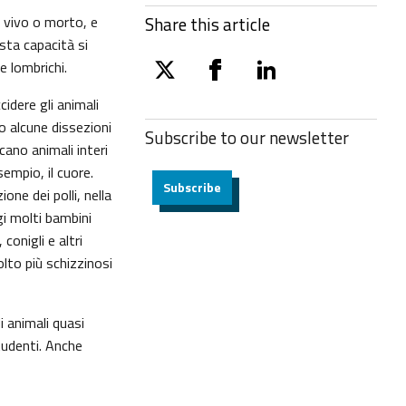
, vivo o morto, e
Share this article
sta capacità si
e e lombrichi.
twitter
facebook
linkedin
idere gli animali
lo alcune dissezioni
Subscribe to our
newsletter
ano animali interi
sempio, il cuore.
Subscribe
ne dei polli, nella
i molti bambini
conigli e altri
lto più schizzinosi
 animali quasi
studenti. Anche