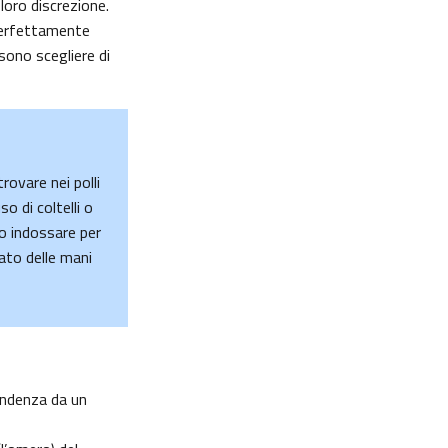
loro discrezione.
 perfettamente
sono scegliere di
rovare nei polli
so di coltelli o
no indossare per
rato delle mani
cendenza da un