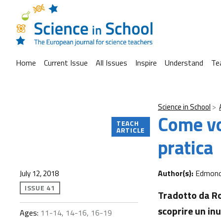
Home
Current Issue
All Issues
Inspire
Understand
Te
Science in School
Come vo
TEACH
ARTICLE
pratica
Author(s):
Edmond 
July 12, 2018
ISSUE 41
Tradotto da Ro
scoprire un inu
Ages:
11-14, 14-16, 16-19