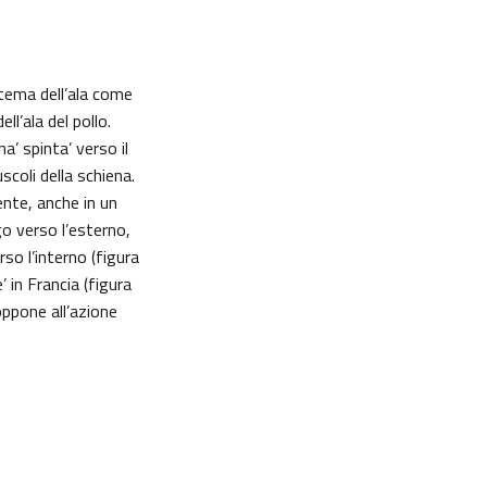
stema dell’ala come
l’ala del pollo.
’ spinta’ verso il
coli della schiena.
ente, anche in un
go verso l’esterno,
o l’interno (figura
’ in Francia (figura
oppone all’azione