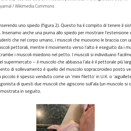
hyamal / Wikimedia Commons
inserendo uno spiedo (figura 2). Questo ha il compito di tenere il si
. Inseriamo anche una piuma allo spiedo per mostrare l’estensione del
udenti che nel corpo umano, i muscoli che muovono le braccia con una
coli pettorali, mentre il movimento verso l’alto è eseguito da i mus
ntrambe i muscoli risiedono nel petto. I muscoli si individuano facilm
 del supermercato – il muscolo che abbassa l’ala è il pettorale più lar
ento di sollevamento è quello del muscolo sopracoroideo posto vers
ù piccolo è spesso venduto come un ‘mini filetto’ in U.K. o ‘aiguillete
agonista di questi due muscoli che agiscono sull’ala (un muscolo si 
 dimostrata in seguito.