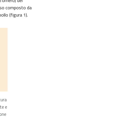
(l’omero) del
 polso composto da
ollo (figura 1).
tura
rte e
ione