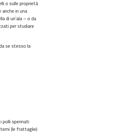
li o sulle proprietà
e anche in una
lla di un’ala – o da
zzati per studiare
 da se stesso la
i polli spennati
terni (le frattaglie)