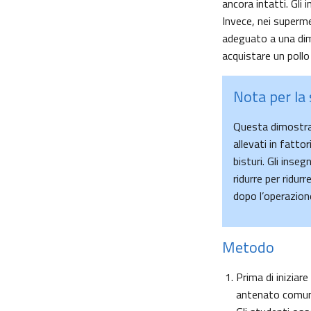
ancora intatti. Gli
Invece, nei superme
adeguato a una dimo
acquistare un pollo 
Nota per la 
Questa dimostraz
allevati in fattor
bisturi. Gli inse
ridurre per ridur
dopo l’operazion
Metodo
Prima di iniziar
antenato comune)