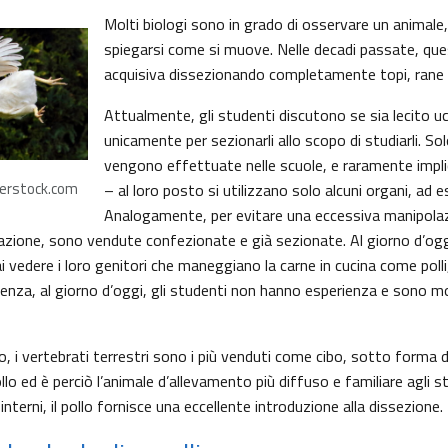
Molti biologi sono in grado di osservare un animale
spiegarsi come si muove. Nelle decadi passate, que
acquisiva dissezionando completamente topi, ran
Attualmente, gli studenti discutono se sia lecito ucc
unicamente per sezionarli allo scopo di studiarli. So
vengono effettuate nelle scuole, e raramente implic
terstock.com
– al loro posto si utilizzano solo alcuni organi, ad e
Analogamente, per evitare una eccessiva manipolazio
azione, sono vendute confezionate e già sezionate. Al giorno d’ogg
vedere i loro genitori che maneggiano la carne in cucina come polli, 
enza, al giorno d’oggi, gli studenti non hanno esperienza e sono mo
i vertebrati terrestri sono i più venduti come cibo, sotto forma di
llo ed è perciò l’animale d’allevamento più diffuso e familiare agli 
interni, il pollo fornisce una eccellente introduzione alla dissezione.