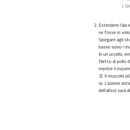
L S
Estendere l’ala 
se fosse in volo
Spiegare agli st
basso sono i mus
In un uccello, e
filetto di pollo
mentre il movim
3). Il muscolo pi
4). L’azione ant
dell’altro) sarà