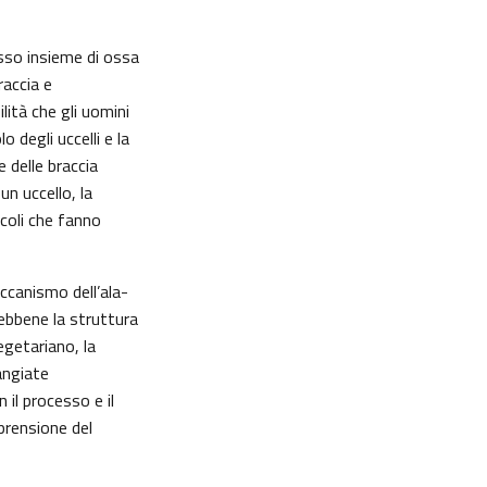
esso insieme di ossa
raccia e
lità che gli uomini
 degli uccelli e la
 delle braccia
un uccello, la
scoli che fanno
eccanismo dell’ala-
ebbene la struttura
vegetariano, la
angiate
 il processo e il
mprensione del