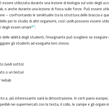
essere utilizzata durante una lezione di biologia sul volo degli uccel
li, o anche durante una lezione di fisica sulle forze. Può essere util
one – confrontando le similitudini tra la struttura delle braccia e que
lo per lo studio di altri organismi, così i polli possono essere utili
w1
ti degli esseri umani
.
e delle abilità degli studenti, l’insegnante può scegliere se eseguire
ggiare gli studenti ad eseguirla loro stessi.
to (vedi sotto)
ato o un bisturi
r kebab
eto e, più interessante sarà la dimostrazione. In certi paesi europei, 
ribili nei supermercati con la testa, il collo, le zampe e gli organi in