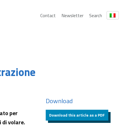
Contact
Newsletter
Search
trazione
Download
cato per
Download this article as a PDF
 di volare.