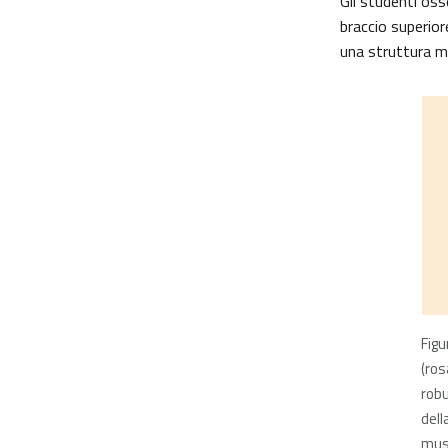
Gli studenti oss
braccio superiore
una struttura mul
Figu
(ros
robu
dell
musc