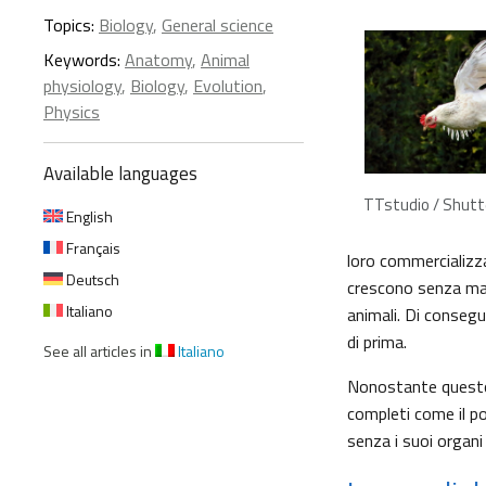
Topics:
Biology
,
General science
Keywords:
Anatomy
,
Animal
physiology
,
Biology
,
Evolution
,
Physics
Available languages
TTstudio / Shut
English
Français
loro commercializz
Deutsch
crescono senza mai 
Italiano
animali. Di consegu
di prima.
See all articles in
Italiano
Nonostante questo, 
completi come il po
senza i suoi organi 