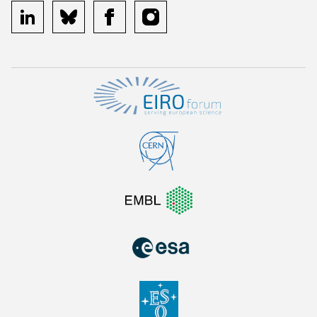
linkedin
bluesky
facebook
instagram