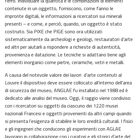
ferro. Individuare la quantità e le combinazioni di elementi
contenute in un oggetto, forniscono, come fanno le
impronte digitali, le informazioni ai ricercatori sui minerali
presenti – e come, e perciò, quando, un oggetto è stato
costruito. Sia PIXE che PIGE sono ora utilizzati
sistematicamente da archeologi e geologi, restauratori d’arte
ed altri per aiutarli a rispondere a richieste di autenticità,
provenienza e datazione. Le tecniche si adattano bene agli
elementi inorganici come pietre, ceramiche, vetri e metalli.
A causa del notevole valore dei lavori d’arte contenuti al
Louvre il dispositivo deve essere collocato all’interno dell’area
di sicurezza del museo, ANGLAE fu installato nel 1988 ed è
dedicato alle analisi del museo. Oggi, il raggio viene condiviso
con i ricercatori su oggetti da ciascuno dei 1220 musei
nazionali Francesi e oggetti provenienti da altri campi quando
si presenta l’esigenza di stabilire le loro eredità culturali. I fisici
e gli ingegneri che conducono gli esperimenti con AGLAE
lavorano in collaborazione con i curatori e gli storici d’arte del