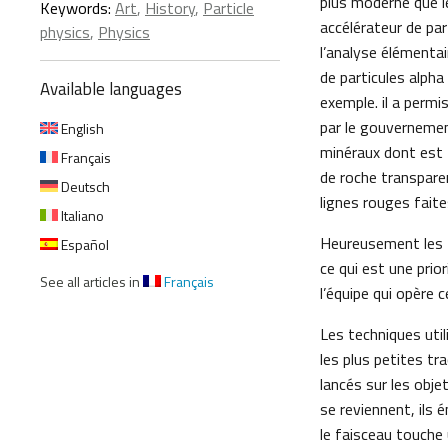
plus moderne que l
Keywords:
Art
,
History
,
Particle
accélérateur de par
physics
,
Physics
l’analyse élémenta
de particules alpha
Available languages
exemple. il a perm
par le gouvernement
English
minéraux dont est fa
Français
de roche transpare
Deutsch
lignes rouges faite
Italiano
Heureusement les t
Español
ce qui est une prio
See all articles in
Français
l’équipe qui opère 
Les techniques uti
les plus petites tr
lancés sur les obje
se reviennent, ils 
le faisceau touche