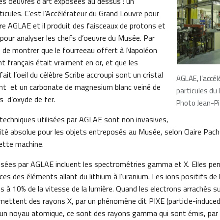
es oeuvres d’art exposées au dessus : un
ticules. C’est l’Accélérateur du Grand Louvre pour
ire AGLAE et il produit des faisceaux de protons et
 pour analyser les chefs d’oeuvre du Musée. Par
is de montrer que le fourreeau offert à Napoléon
 français était vraiment en or, et que les
it l’oeil du célèbre Scribe accroupi sont un cristal
AGLAE, l’accé
nt et un carbonate de magnesium blanc veiné de
particules du 
s d’oxyde de fer.
Photo Jean-Pi
echniques utilisées par AGLAE sont non invasives,
rité absolue pour les objets entreposés au Musée, selon Claire Pache
cette machine.
lisées par AGLAE incluent les spectrométries gamma et X. Elles pe
aces des éléments allant du lithium à l’uranium. Les ions positifs de 
ts à 10% de la vitesse de la lumière. Quand les electrons arrachés s
émettent des rayons X, par un phénomène dit PIXE (particle-induced
 un noyau atomique, ce sont des rayons gamma qui sont émis, par 