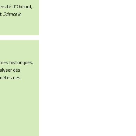
versité d’’Oxford,
nt
Science in
mes historiques.
alyser des
riétés des