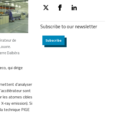
twitter
facebook
linkedin
Subscribe to our
newsletter
lérateur de
Subscribe
Louvre.
erre Dalbéra
co, qui dirige
rmettent d’analyser
l’accélérateur sont
ur les atomes cibles
 X-ray emission). Si
la technique PIGE