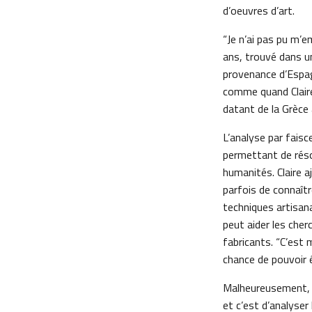
d’oeuvres d’art.
“Je n’ai pas pu m’e
ans, trouvé dans une
provenance d’Espagn
comme quand Claire 
datant de la Grèce 
L’analyse par faisc
permettant de réso
humanités. Claire a
parfois de connaîtr
techniques artisana
peut aider les cher
fabricants. “C’est 
chance de pouvoir é
Malheureusement, i
et c’est d’analyse