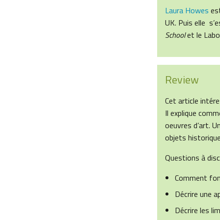
Laura Howes
est
UK. Puis elle s’e
School
et le Labo
Review
Cet article inté
Il explique comm
oeuvres d’art. U
objets historique
Questions à disc
Comment fon
Décrire une a
Décrire les l