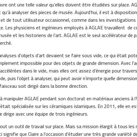
re ont une telle valeur qu’elles doivent être étudiées sur place. A
 qu’à analyser des pieces de musée. Aujourd’hui, il est à dispositi
et de tout utilisateur occasionnel, comme dans les investigations 
ge. Les physiciens et ingénieurs employés à AGLAE travaillent de c
sée et les historiens de l’art. AGLAE est le seul accélérateur de p
erché.
alyses d’objets d’art devaient se faire sous vide, ce qui était pot
implement impossible pour des objets de grande dimension. Avec l’
 accélérées dans le vide, mais elles ont assez d’énergie pour travers
de, puis l’objet à analyser, qui peut avoir n’importe quelle dimension
aisceau soit dirigé dans la bonne direction.
à manipuler AGLAE pendant son doctorat en matériaux anciens à l’
’était spécialisée sur les céramiques islamiques. En 2011, elle en es
 le dirige avec une équipe de trois ingénieurs.
ut un outil de travail sur place. Mais sa mission élargit à tous le
ci signifie que Claire a l’occasion d’étudier une très grande variété d