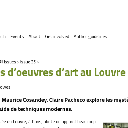
ach
Events
About
Get involved
Author guidelines
All Issues
issue 35
s d’oeuvres d’art au Louvre
Howes
 Maurice Cosandey. Claire Pacheco explore les myst
l’aide de techniques modernes.
ée du Louvre, à Paris, abrite un appareil beaucoup