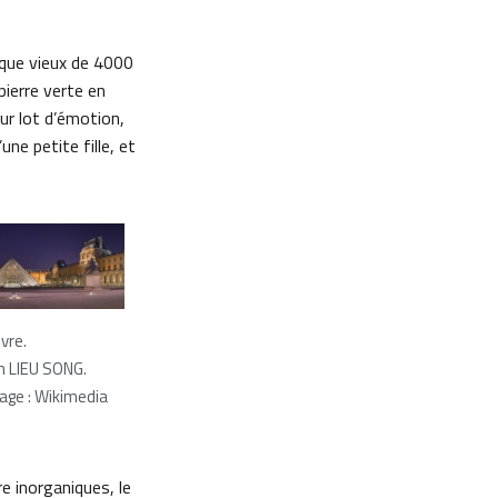
hique vieux de 4000
pierre verte en
ur lot d’émotion,
ne petite fille, et
vre.
h LIEU SONG.
mage : Wikimedia
e inorganiques, le