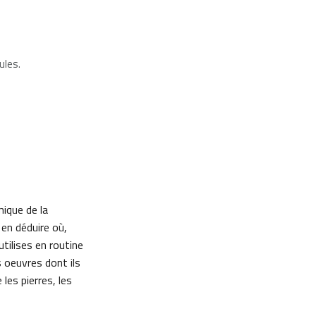
ules.
mique de la
en déduire où,
ilises en routine
s oeuvres dont ils
es pierres, les