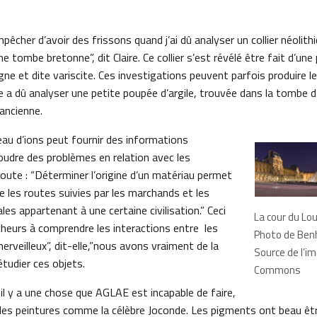
mpêcher d’avoir des frissons quand j’ai dû analyser un collier néolit
 tombe bretonne”, dit Claire. Ce collier s’est révélé être fait d’une 
e et dite variscite. Ces investigations peuvent parfois produire le
a dû analyser une petite poupée d’argile, trouvée dans la tombe d’u
ancienne.
eau d’ions peut fournir des informations
udre des problèmes en relation avec les
joute : “Déterminer l’origine d’un matériau permet
e les routes suivies par les marchands et les
les appartenant à une certaine civilisation.” Ceci
La cour du Lou
cheurs à comprendre les interactions entre les
Photo de Ben
merveilleux”, dit-elle,”nous avons vraiment de la
Source de l’i
tudier ces objets.
Commons
l y a une chose que AGLAE est incapable de faire,
r les peintures comme la célèbre Joconde. Les pigments ont beau êtr