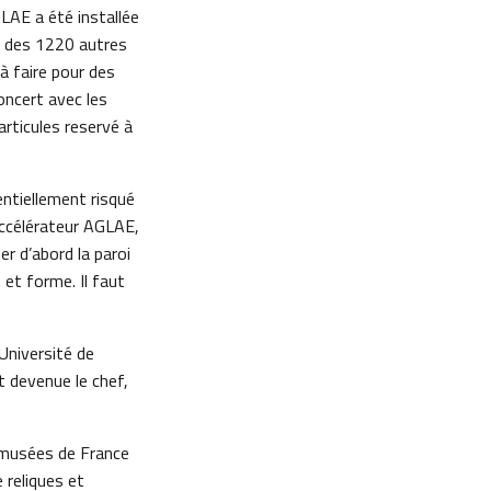
GLAE a été installée
on des 1220 autres
à faire pour des
oncert avec les
articules reservé à
entiellement risqué
accélérateur AGLAE,
er d’abord la paroi
 et forme. Il faut
Université de
t devenue le chef,
s musées de France
e reliques et