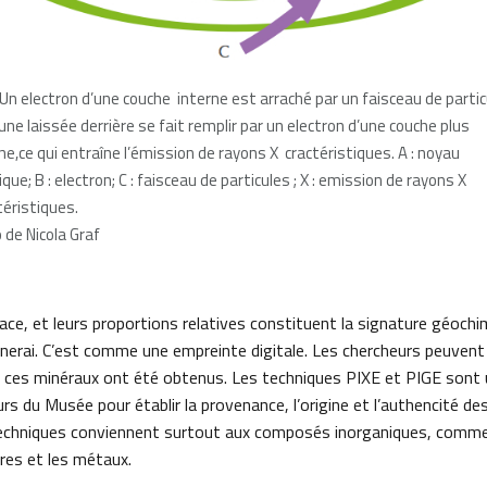
: Un electron d’une couche interne est arraché par un faisceau de partic
cune laissée derrière se fait remplir par un electron d’une couche plus
ne,ce qui entraîne l’émission de rayons X cractéristiques. A : noyau
ue; B : electron; C : faisceau de particules ; X : emission de rayons X
téristiques.
 de Nicola Graf
ce, et leurs proportions relatives constituent la signature géochi
nerai. C’est comme une empreinte digitale. Les chercheurs peuvent 
es minéraux ont été obtenus. Les techniques PIXE et PIGE sont ut
rs du Musée pour établir la provenance, l’origine et l’authencité de
techniques conviennent surtout aux composés inorganiques, comme l
res et les métaux.