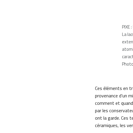
PIXE 
La la
exter
atomiq
carac
Photo
Ces éléments en tra
provenance d’un mi
comment et quand c
par les conservateu
ont la garde. Ces 
céramiques, les ver