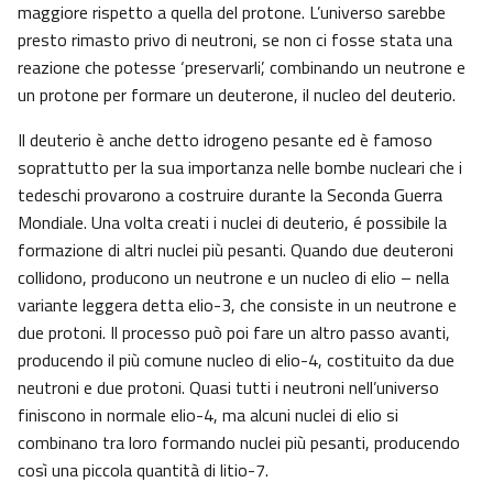
maggiore rispetto a quella del protone. L’universo sarebbe
presto rimasto privo di neutroni, se non ci fosse stata una
reazione che potesse ‘preservarli’, combinando un neutrone e
un protone per formare un deuterone, il nucleo del deuterio.
Il deuterio è anche detto idrogeno pesante ed è famoso
soprattutto per la sua importanza nelle bombe nucleari che i
tedeschi provarono a costruire durante la Seconda Guerra
Mondiale. Una volta creati i nuclei di deuterio, é possibile la
formazione di altri nuclei più pesanti. Quando due deuteroni
collidono, producono un neutrone e un nucleo di elio – nella
variante leggera detta elio-3, che consiste in un neutrone e
due protoni. Il processo può poi fare un altro passo avanti,
producendo il più comune nucleo di elio-4, costituito da due
neutroni e due protoni. Quasi tutti i neutroni nell’universo
finiscono in normale elio-4, ma alcuni nuclei di elio si
combinano tra loro formando nuclei più pesanti, producendo
così una piccola quantità di litio-7.