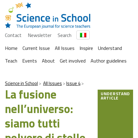
Contact
Newsletter
Search
Home
Current Issue
All Issues
Inspire
Understand
Teach
Events
About
Get involved
Author guidelines
Science in School
All Issues
Issue 4
La fusione
UNDERSTAND
ARTICLE
nell’universo:
siamo tutti
polvere di stelle