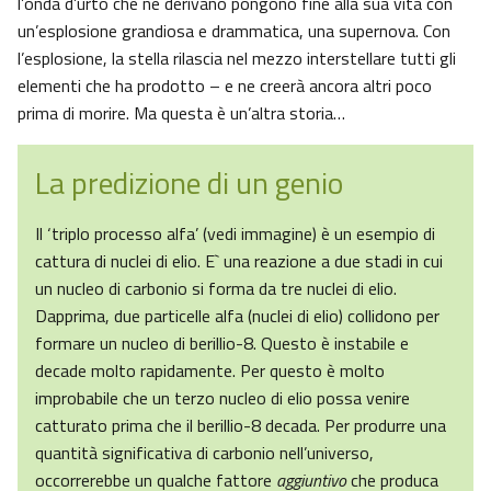
l’onda d’urto che ne derivano pongono fine alla sua vita con
un’esplosione grandiosa e drammatica, una supernova. Con
l’esplosione, la stella rilascia nel mezzo interstellare tutti gli
elementi che ha prodotto – e ne creerà ancora altri poco
prima di morire. Ma questa è un’altra storia…
La predizione di un genio
Il ‘triplo processo alfa’ (vedi immagine) è un esempio di
cattura di nuclei di elio. E` una reazione a due stadi in cui
un nucleo di carbonio si forma da tre nuclei di elio.
Dapprima, due particelle alfa (nuclei di elio) collidono per
formare un nucleo di berillio-8. Questo è instabile e
decade molto rapidamente. Per questo è molto
improbabile che un terzo nucleo di elio possa venire
catturato prima che il berillio-8 decada. Per produrre una
quantità significativa di carbonio nell’universo,
occorrerebbe un qualche fattore
aggiuntivo
che produca