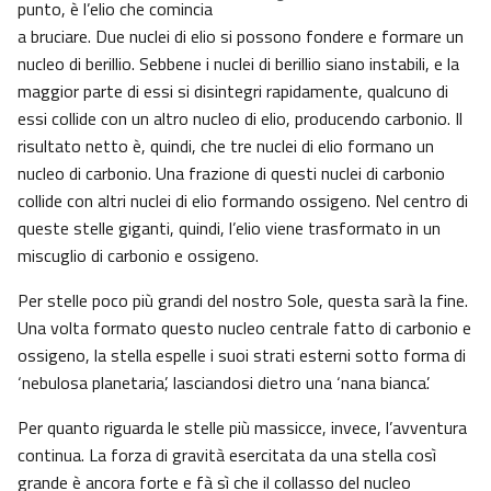
punto, è l’elio che comincia
a bruciare. Due nuclei di elio si possono fondere e formare un
nucleo di berillio. Sebbene i nuclei di berillio siano instabili, e la
maggior parte di essi si disintegri rapidamente, qualcuno di
essi collide con un altro nucleo di elio, producendo carbonio. Il
risultato netto è, quindi, che tre nuclei di elio formano un
nucleo di carbonio. Una frazione di questi nuclei di carbonio
collide con altri nuclei di elio formando ossigeno. Nel centro di
queste stelle giganti, quindi, l’elio viene trasformato in un
miscuglio di carbonio e ossigeno.
Per stelle poco più grandi del nostro Sole, questa sarà la fine.
Una volta formato questo nucleo centrale fatto di carbonio e
ossigeno, la stella espelle i suoi strati esterni sotto forma di
‘nebulosa planetaria’, lasciandosi dietro una ‘nana bianca’.
Per quanto riguarda le stelle più massicce, invece, l’avventura
continua. La forza di gravità esercitata da una stella così
grande è ancora forte e fà sì che il collasso del nucleo