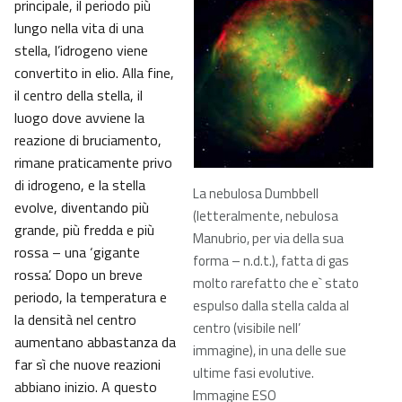
principale, il periodo più
lungo nella vita di una
stella, l’idrogeno viene
convertito in elio. Alla fine,
il centro della stella, il
luogo dove avviene la
reazione di bruciamento,
rimane praticamente privo
di idrogeno, e la stella
La nebulosa Dumbbell
evolve, diventando più
(letteralmente, nebulosa
grande, più fredda e più
Manubrio, per via della sua
rossa – una ‘gigante
forma – n.d.t.), fatta di gas
rossa’. Dopo un breve
molto rarefatto che e` stato
periodo, la temperatura e
espulso dalla stella calda al
la densità nel centro
centro (visibile nell’
aumentano abbastanza da
immagine), in una delle sue
far sì che nuove reazioni
ultime fasi evolutive.
abbiano inizio. A questo
Immagine ESO