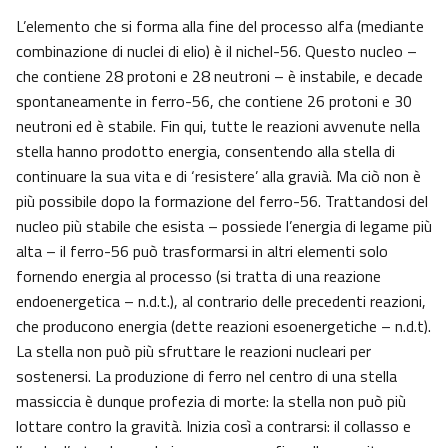
L’elemento che si forma alla fine del processo alfa (mediante
combinazione di nuclei di elio) è il nichel-56. Questo nucleo –
che contiene 28 protoni e 28 neutroni – è instabile, e decade
spontaneamente in ferro-56, che contiene 26 protoni e 30
neutroni ed è stabile. Fin qui, tutte le reazioni avvenute nella
stella hanno prodotto energia, consentendo alla stella di
continuare la sua vita e di ‘resistere’ alla gravià. Ma ciò non è
più possibile dopo la formazione del ferro-56. Trattandosi del
nucleo più stabile che esista – possiede l’energia di legame più
alta – il ferro-56 può trasformarsi in altri elementi solo
fornendo energia al processo (si tratta di una reazione
endoenergetica – n.d.t.), al contrario delle precedenti reazioni,
che producono energia (dette reazioni esoenergetiche – n.d.t).
La stella non può più sfruttare le reazioni nucleari per
sostenersi. La produzione di ferro nel centro di una stella
massiccia è dunque profezia di morte: la stella non può più
lottare contro la gravità. Inizia così a contrarsi: il collasso e