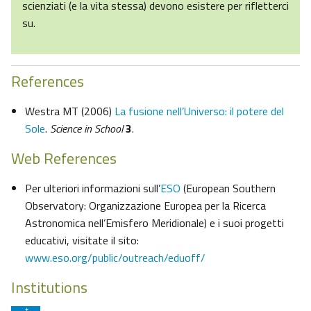
scienziati (e la vita stessa) devono esistere per rifletterci
su.
References
Westra MT (2006)
La fusione nell’Universo: il potere del
Sole
.
Science in School
3
.
Web References
Per ulteriori informazioni sull’
ESO
(European Southern
Observatory: Organizzazione Europea per la Ricerca
Astronomica nell’Emisfero Meridionale) e i suoi progetti
educativi, visitate il sito:
www.eso.org/public/outreach/eduoff/
Institutions