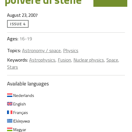
August 23, 2007
ISSUE 4
Ages:
16-19
Topics:
Astronomy / space
,
Physics
Keywords:
Astrophysics
,
Fusion
,
Nuclear physics
,
Space
,
Stars
Available languages
Nederlands
English
Français
Ελληνικα
Magyar