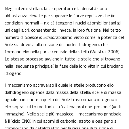
Negli interni stellari, la temperatura e la densità sono
abbastanza elevate per superare le forze repulsive che (in
condizioni normali – n.d.t.) tengono i nuclei atomici lontani gli
uni dagli altri, consentendo, invece, la loro fusione. Nel terzo
numero di
Science in School
abbiamo visto come la potenza del
Sole sia dovuta alla fusione dei nuclei di idrogeno, che
formano elio nella parte centrale della stella (Westra, 2006).
Lo stesso processo avviene in tutte le stelle che si trovano
nella ‘sequenza principale’, la fase della loro vita in cui bruciano
idrogeno.
Il meccanismo attraverso il quale le stelle producono elio
dall’idrogeno dipende dalla massa della stella: stelle di massa
uguale o inferiore a quella del Sole trasformano idrogeno in
elio soprattutto mediante la ‘catena protone-protone’ (vedi
immagine). Nelle stelle più massicce, il meccanismo principale
è il ‘ciclo CNO’, in cui atomi di carbonio, azoto e ossigeno si
comportano da catalizzatori per la reazione di fusione di