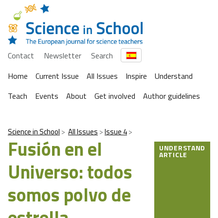
Contact
Newsletter
Search
Home
Current Issue
All Issues
Inspire
Understand
Teach
Events
About
Get involved
Author guidelines
Science in School
All Issues
Issue 4
Fusión en el
UNDERSTAND
ARTICLE
Universo: todos
somos polvo de
estrella