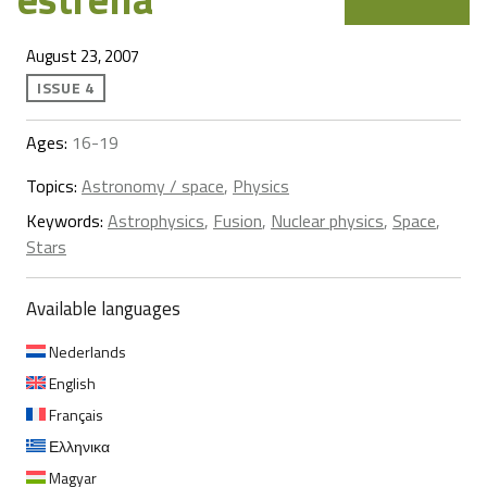
August 23, 2007
ISSUE 4
Ages:
16-19
Topics:
Astronomy / space
,
Physics
Keywords:
Astrophysics
,
Fusion
,
Nuclear physics
,
Space
,
Stars
Available languages
Nederlands
English
Français
Ελληνικα
Magyar