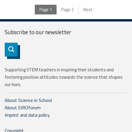
Page
1
Page
2
Next
Subscribe to our
newsletter
Subscribe
Supporting STEM teachers in inspiring their students and
fostering positive attitudes towards the science that shapes
our lives.
About Science in School
About EIROforum
Imprint and data policy
Copyright