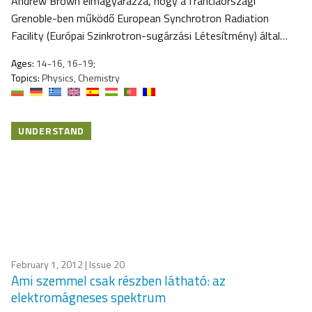
Andrew Brown elmagyarázza, hogy a franciaországi
Grenoble-ben működő European Synchrotron Radiation
Facility (Európai Szinkrotron-sugárzási Létesítmény) által…
Ages:
14-16, 16-19;
Topics:
Physics, Chemistry
UNDERSTAND
February 1, 2012
| Issue 20
Ami szemmel csak részben látható: az
elektromágneses spektrum