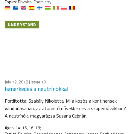
Topics:
Physics, Chemistry
UNDERSTAND
July 12, 2012
| Issue 19
Ismerkedés a neutrínókkal
Fordította: Szakály Nikoletta. Mi a közös a kontinensek
vándorlásában, az atomerőművekben és a szupernóvákban?
A neutrínók, magyarázza Susana Cebrián.
Ages:
14-16, 16-19;
Topics:
Physics, General science, Astronomy / space, Earth science