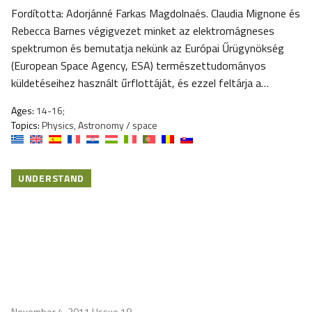
Fordította: Adorjánné Farkas Magdolnaés. Claudia Mignone és
Rebecca Barnes végigvezet minket az elektromágneses
spektrumon és bemutatja nekünk az Európai Űrügynökség
(European Space Agency, ESA) természettudományos
küldetéseihez használt űrflottáját, és ezzel feltárja a…
Ages:
14-16;
Topics:
Physics, Astronomy / space
UNDERSTAND
November 4, 2011
| Issue 18