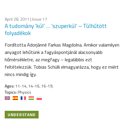
April 28, 2011
| Issue 17
A tudomány ‘kúl’ … ‘szuperkúl’ – Túlhűtött
folyadékok
Fordította Adorjánné Farkas Magdolna. Amikor valamilyen
anyagot lehűtünk a fagyáspontjánál alacsonyabb
hőmérsékletre, az megfagy – legalábbis ezt
feltételezzük. Tobias Schülli elmagyarázza, hogy ez miért
nincs mindig így.
Ages:
11-14, 14-16, 16-19;
Topics:
Physics
UNDERSTAND