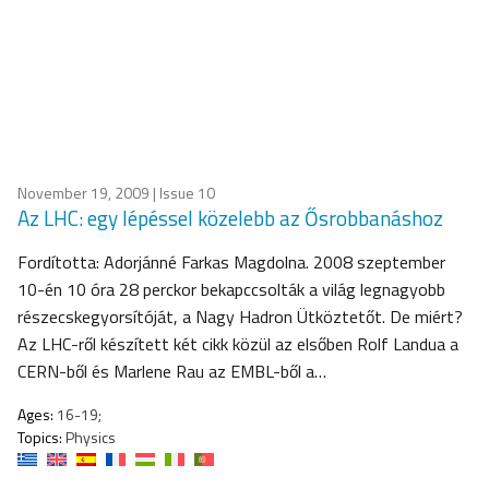
November 19, 2009
| Issue 10
Az LHC: egy lépéssel közelebb az Ősrobbanáshoz
Fordította: Adorjánné Farkas Magdolna. 2008 szeptember
10-én 10 óra 28 perckor bekapccsolták a világ legnagyobb
részecskegyorsítóját, a Nagy Hadron Ütköztetőt. De miért?
Az LHC-ről készített két cikk közül az elsőben Rolf Landua a
CERN-ből és Marlene Rau az EMBL-ből a…
Ages:
16-19;
Topics:
Physics