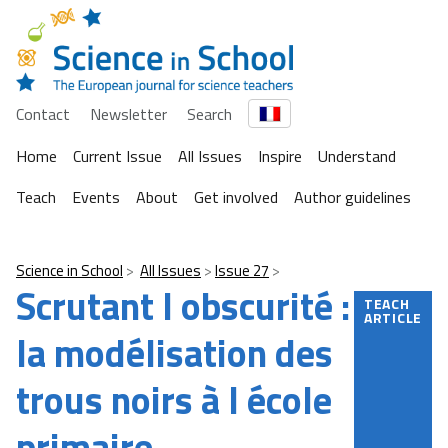
Contact
Newsletter
Search
Home
Current Issue
All Issues
Inspire
Understand
Teach
Events
About
Get involved
Author guidelines
Science in School
All Issues
Issue 27
Scrutant l obscurité :
TEACH
ARTICLE
la modélisation des
trous noirs à l école
primaire