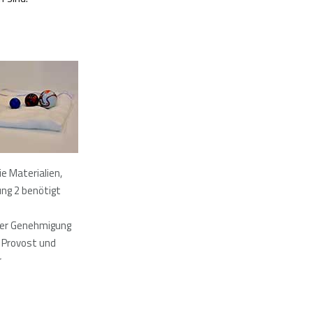
ie Materialien,
ung 2 benötigt
her Genehmigung
 Provost und
r