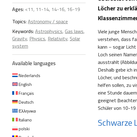
Löcher zu erkl
Ages:
<11, 11-14, 14-16, 16-19
Klassenzimme
Topics:
Astronomy / space
Keywords:
Astrophysics
,
Gas laws
,
Viele junge Mensc
Gravity
,
Physics
,
Relativity
,
Solar
verstehen, dass fal
system
kann – sogar Licht
Loch seinen Namen: 
ausstrahlt (Abbildu
Available languages
Deshalb gebe ich i
Nederlands
Löcher, und beschr
English
helfen sollen, zu v
eine Stunde dauern;
Français
geeignet (beachten
Deutsch
Schüler von 10-19 
Ελληνικα
Schwarze 
Italiano
polski