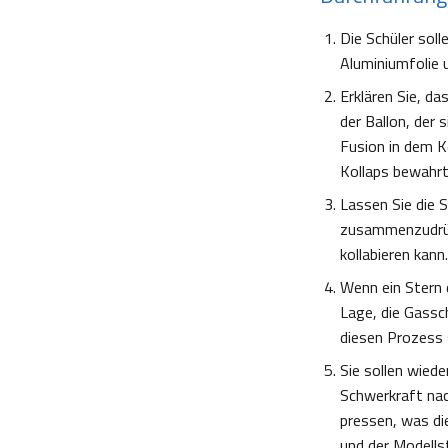
Die Schüler soll
Aluminiumfolie 
Erklären Sie, da
der Ballon, der 
Fusion in dem K
Kollaps bewahrt
Lassen Sie die S
zusammenzudrück
kollabieren kann.
Wenn ein Stern d
Lage, die Gassch
diesen Prozess s
Sie sollen wied
Schwerkraft nach
pressen, was die
und der Modellst