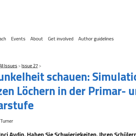
ach
Events
About
Get involved
Author guidelines
All Issues
Issue 27
Dunkelheit schauen: Simulat
en Löchern in der Primar- 
arstufe
Turner
Inci Aydin. Haben Sie Schwierigkeiten, Ihren Schüle