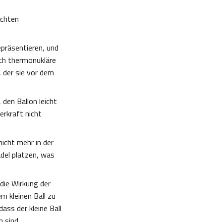
ichten
epräsentieren, und
rch thermonukläre
 der sie vor dem
 den Ballon leicht
erkraft nicht
nicht mehr in der
adel platzen, was
die Wirkung der
m kleinen Ball zu
ass der kleine Ball
 sind.