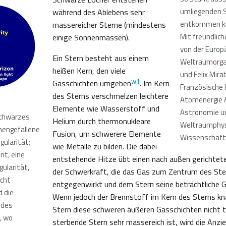
umliegenden S
während des Ablebens sehr
entkommen k
massereicher Sterne (mindestens
Mit freundlic
einige Sonnenmassen).
von der Europ
Ein Stern besteht aus einem
Weltraumorga
heißen Kern, den viele
und Felix Mirab
w1
Gasschichten umgeben
. Im Kern
Französische
des Sterns verschmelzen leichtere
Atomenergie &
Elemente wie Wasserstoff und
Astronomie u
Schwarzes
Helium durch thermonukleare
Weltraumphys
mengefallene
Fusion, um schwerere Elemente
Wissenschafts
gularität;
wie Metalle zu bilden. Die dabei
nt, eine
entstehende Hitze übt einen nach außen gerichtete
gularität,
der Schwerkraft, die das Gas zum Zentrum des Ster
icht
entgegenwirkt und dem Stern seine beträchtliche Gr
d die
Wenn jedoch der Brennstoff im Kern des Sterns kna
 des
Stern diese schweren äußeren Gasschichten nicht tr
, wo
sterbende Stern sehr massereich ist, wird die Anz