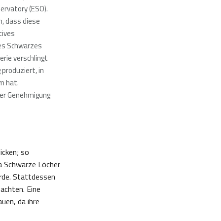
ervatory (ESO).
, dass diese
tives
es Schwarzes
erie verschlingt
produziert, in
m hat.
her Genehmigung
icken; so
Da Schwarze Löcher
erde. Stattdessen
achten. Eine
uen, da ihre