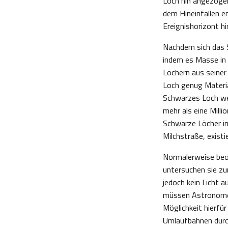
Loch hin angezogen
dem Hineinfallen e
Ereignishorizont h
Nachdem sich das S
indem es Masse in
Löchern aus seine
Loch genug Materia
Schwarzes Loch we
mehr als eine Mill
Schwarze Löcher im 
Milchstraße, existi
Normalerweise beob
untersuchen sie zu
jedoch kein Licht 
müssen Astronomen
Möglichkeit hierfü
Umlaufbahnen durc