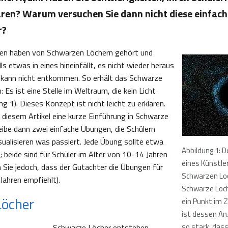
ären? Warum versuchen Sie dann nicht diese einfac
r?
hen haben von Schwarzen Löchern gehört und
ls etwas in eines hineinfällt, es nicht wieder heraus
 kann nicht entkommen. So erhält das Schwarze
Es ist eine Stelle im Weltraum, die kein Licht
ng 1). Dieses Konzept ist nicht leicht zu erklären.
n diesem Artikel eine kurze Einführung in Schwarze
eibe dann zwei einfache Übungen, die Schülern
isualisieren was passiert. Jede Übung sollte etwa
Abbildung 1: D
 beide sind für Schüler im Alter von 10-14 Jahren
eines Künstle
 Sie jedoch, dass der Gutachter die Übungen für
Schwarzen Lo
Jahren empfiehlt).
Schwarze Loch 
Löcher
ein Punkt im 
ist dessen An
so stark, dass
Schwarze Löcher entstehen