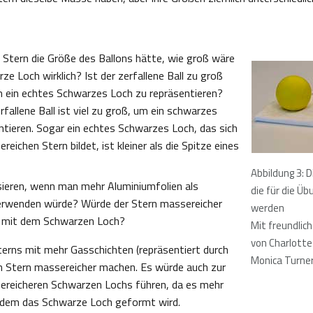
 Stern die Größe des Ballons hätte, wie groß wäre
e Loch wirklich? Ist der zerfallene Ball zu groß
um ein echtes Schwarzes Loch zu repräsentieren?
fallene Ball ist viel zu groß, um ein schwarzes
ntieren. Sogar ein echtes Schwarzes Loch, das sich
eichen Stern bildet, ist kleiner als die Spitze eines
Abbildung 3: D
ieren, wenn man mehr Aluminiumfolien als
die für die Üb
erwenden würde? Würde der Stern massereicher
werden
s mit dem Schwarzen Loch?
Mit freundlic
von Charlotte
rns mit mehr Gasschichten (repräsentiert durch
Monica Turne
en Stern massereicher machen. Es würde auch zur
ereicheren Schwarzen Lochs führen, da es mehr
t dem das Schwarze Loch geformt wird.