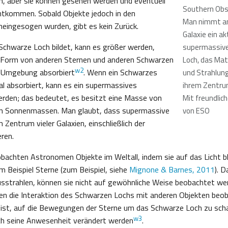
, aber sie können gesehen werden und eventuell
Southern Obs
ntkommen. Sobald Objekte jedoch in den
Man nimmt an
ineingesogen wurden, gibt es kein Zurück.
Galaxie ein ak
chwarze Loch bildet, kann es größer werden,
supermassiv
 Form von anderen Sternen und anderen Schwarzen
Loch, das Mat
w2
r Umgebung absorbiert
. Wenn ein Schwarzes
und Strahlung 
l absorbiert, kann es ein supermassives
ihrem Zentru
rden; das bedeutet, es besitzt eine Masse von
Mit freundlic
ion Sonnenmassen. Man glaubt, dass supermassive
von ESO
Zentrum vieler Galaxien, einschließlich der
eren.
achten Astronomen Objekte im Weltall, indem sie auf das Licht bl
m Beispiel Sterne (zum Beispiel, siehe
Mignone & Barnes, 2011
). 
ausstrahlen, können sie nicht auf gewöhnliche Weise beobachtet w
 die Interaktion des Schwarzen Lochs mit anderen Objekten beob
r ist, auf die Bewegungen der Sterne um das Schwarze Loch zu scha
w3
h seine Anwesenheit verändert werden
.