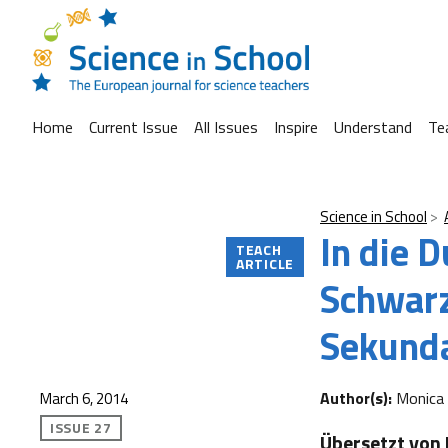
Home
Current Issue
All Issues
Inspire
Understand
Te
Science in School
In die 
TEACH
ARTICLE
Schwarz
Sekund
Author(s):
Monica 
March 6, 2014
ISSUE 27
Übersetzt von 