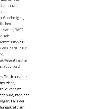
terne nicht
ann.
her Genehmigung
äischen
nisation, NASA
el (die
 Kommission für
 das Institut für
nd
ik/Argentinischer
rat Conicet)
n Druck aus, der
ns zieht,
öße verleiht.
pp wird, kann der
agen. Falls der
iehungskraft am