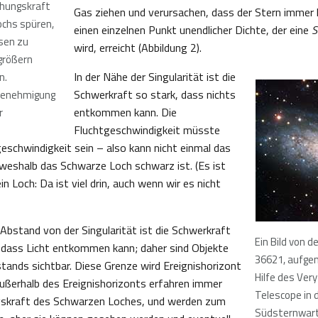
ehungskraft
Gas ziehen und verursachen, dass der Stern immer kl
chs spüren,
einen einzelnen Punkt unendlicher Dichte, der eine
S
sen zu
wird, erreicht (Abbildung 2).
größern
In der Nähe der Singularität ist die
en.
Schwerkraft so stark, dass nichts
 Genehmigung
entkommen kann. Die
r
Fluchtgeschwindigkeit müsste
geschwindigkeit sein – also kann nicht einmal das
eshalb das Schwarze Loch schwarz ist. (Es ist
ein Loch: Da ist viel drin, auch wenn wir es nicht
Abstand von der Singularität ist die Schwerkraft
Ein Bild von d
dass Licht entkommen kann; daher sind Objekte
36621, aufg
stands sichtbar. Diese Grenze wird Ereignishorizont
Hilfe des Very
ußerhalb des Ereignishorizonts erfahren immer
Telescope in 
gskraft des Schwarzen Loches, und werden zum
Südsternwart