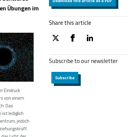
Download this article as a PDF
hen Übungen im
Share this article
twitter
facebook
linkedin
Subscribe to our
newsletter
Subscribe
er Eindruck
rs von einem
ch. Das
ist lediglich
Zentrum, jedoch
ziehungskraft
 das Licht der