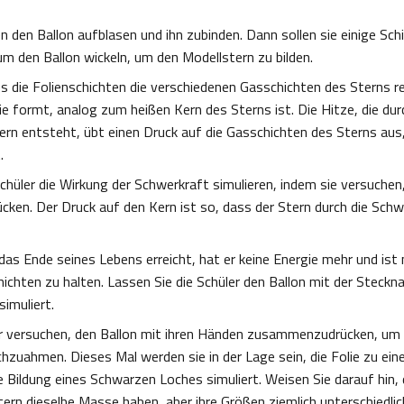
en den Ballon aufblasen und ihn zubinden. Dann sollen sie einige Sch
um den Ballon wickeln, um den Modellstern zu bilden.
ss die Folienschichten die verschiedenen Gasschichten des Sterns r
sie formt, analog zum heißen Kern des Sterns ist. Die Hitze, die du
ern entsteht, übt einen Druck auf die Gasschichten des Sterns aus,
.
chüler die Wirkung der Schwerkraft simulieren, indem sie versuchen,
en. Der Druck auf den Kern ist so, dass der Stern durch die Schw
as Ende seines Lebens erreicht, hat er keine Energie mehr und ist 
ichten zu halten. Lassen Sie die Schüler den Ballon mit der Steckn
imuliert.
er versuchen, den Ballon mit ihren Händen zusammenzudrücken, um 
zuahmen. Dieses Mal werden sie in der Lage sein, die Folie zu eine
 Bildung eines Schwarzen Loches simuliert. Weisen Sie darauf hin, d
ern dieselbe Masse haben, aber ihre Größen ziemlich unterschiedlich