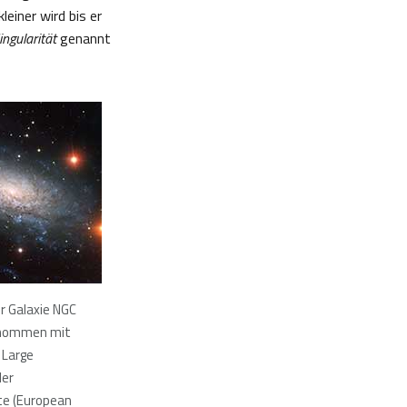
einer wird bis er
ingularität
genannt
er Galaxie NGC
enommen mit
 Large
der
e (European