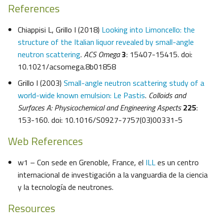
References
Chiappisi L, Grillo I (2018)
Looking into Limoncello: the
structure of the Italian liquor revealed by small-angle
neutron scattering
.
ACS Omega
3
: 15407-15415. doi:
10.1021/acsomega.8b01858
Grillo I (2003)
Small-angle neutron scattering study of a
world-wide known emulsion: Le Pastis
.
Colloids and
Surfaces A: Physicochemical and Engineering Aspects
225
:
153-160. doi: 10.1016/S0927-7757(03)00331-5
Web References
w1 – Con sede en Grenoble, France, el
ILL
es un centro
internacional de investigación a la vanguardia de la ciencia
y la tecnología de neutrones.
Resources