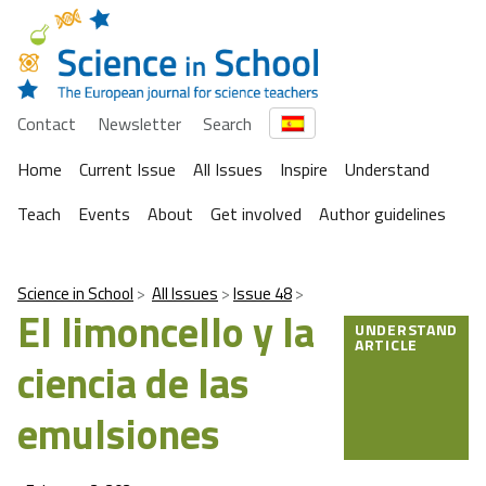
Contact
Newsletter
Search
Home
Current Issue
All Issues
Inspire
Understand
Teach
Events
About
Get involved
Author guidelines
Science in School
All Issues
Issue 48
El limoncello y la
UNDERSTAND
ARTICLE
ciencia de las
emulsiones