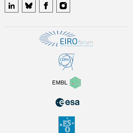
linkedin
bluesky
facebook
instagram