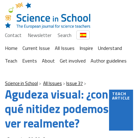
Contact
Newsletter
Search
Home
Current Issue
All Issues
Inspire
Understand
Teach
Events
About
Get involved
Author guidelines
Science in School
All Issues
Issue 37
Agudeza visual: ¿con
TEACH
ARTICLE
qué nitidez podemos
ver realmente?