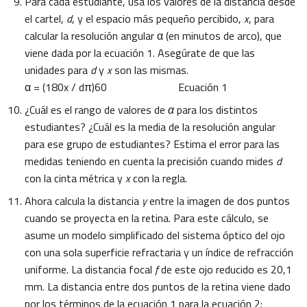
Para cada estudiante, usa los valores de la distancia desde
el cartel,
d
, y el espacio más pequeño percibido,
x
, para
calcular la resolución angular α (en minutos de arco), que
viene dada por la ecuación 1. Asegúrate de que las
unidades para
d
y
x
son las mismas.
α = (180x / dπ)60 Ecuación 1
¿Cuál es el rango de valores de
α
para los distintos
estudiantes? ¿Cuál es la media de la resolución angular
para ese grupo de estudiantes? Estima el error para las
medidas teniendo en cuenta la precisión cuando mides
d
con la cinta métrica y
x
con la regla.
Ahora calcula la distancia
y
entre la imagen de dos puntos
cuando se proyecta en la retina. Para este cálculo, se
asume un modelo simplificado del sistema óptico del ojo
con una sola superficie refractaria y un índice de refracción
uniforme. La distancia focal
f
de este ojo reducido es 20,1
mm. La distancia entre dos puntos de la retina viene dado
por los términos de la ecuación 1 para la ecuación 2: