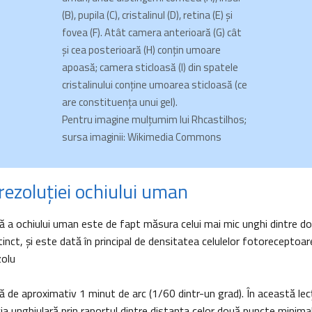
(B), pupila (C), cristalinul (D), retina (E)
şi
fovea (F). Atât camera anterioară (G) cât
şi cea posterioară (H) conţin umoare
apoasă; camera sticloasă (I) din spatele
cristalinului conţine umoarea sticloasă (ce
are constituenţa unui gel).
Pentru imagine mulţumim lui Rhcastilhos;
sursa imaginii: Wikimedia Commons
rezoluţiei ochiului uman
ră a ochiului uman este de fapt măsura celui mai mic unghi dintre d
inct, şi este dată în principal de densitatea celulelor fotoreceptoare
zolu
ică de aproximativ 1 minut de arc (1/60 dintr-un grad). În această lec
ia unghiulară prin raportul dintre distanţa celor două puncte minimal