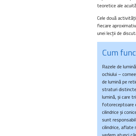
teoretice ale acuităţ
Cele două activităţ
fiecare aproximativ
unei lecţii de discu
Cum funcţ
Razele de lumină 
ochiului – corne
de lumină pe reti
straturi distinct
lumină, şi care t
fotoreceptoare d
cilindrice şi coni
sunt responsabile 
cilindrice, aflat
vedem atunci cân