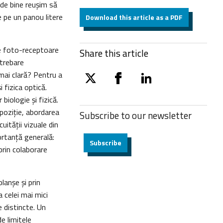
de bine reuşim să
e pe un panou litere
Download this article as a PDF
le foto-receptoare
Share this article
ntrebare
mai clară? Pentru a
twitter
facebook
linkedin
 fizica optică.
biologie şi fizică.
 opoziţie, abordarea
Subscribe to our
newsletter
uităţii vizuale din
ortanţă generală:
Subscribe
prin colaborare
lanşe şi prin
 celei mai mici
e distincte. Un
e limitele