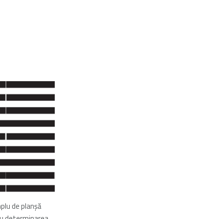
mplu de planşă
ru determinarea