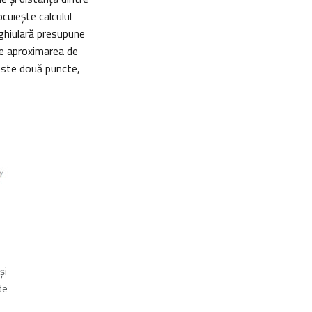
cuieşte calculul
nghiulară presupune
de aproximarea de
ceste două puncte,
şi
de