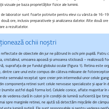
ii vizuale pe baza proprietăţilor fizice ale luminii.
i de laborator sunt foarte potrivite pentru elevi cu vârsta de 16-19 
 două ore, inclusiv preparativele şi analizarea datelor. Alte două ore
tare a rezultatelor.
ionează ochii noştri
reflectate de obiectele din jur ne pătrund în ochi prin pupilă. Patr
ea, cristalinul, umoarea apoasă şi umoarea sticloasă – realizează fo
nă, suprafaţa de pe fundul globului ocular (figura 1). Retina este or
e, dintre care unul este compus din câteva milioane de fotoreceptori 
rimite semnalul receptat spre creier prin intermediul unor celule gangl
in componenţa retinei sunt celule nervoase specializate şi apar în d
ce (numite astfel după forma lor). Celulele conice, aflate majoritar în 
de vederea clară în culori şi în condiţii de lumină suficientă (pe timp 
e mai spre marginile retinei, ne ajută să detectăm mişcările din câmpul
d este lumină puţină. Ele sunt responsabile şi pentru vederea perif