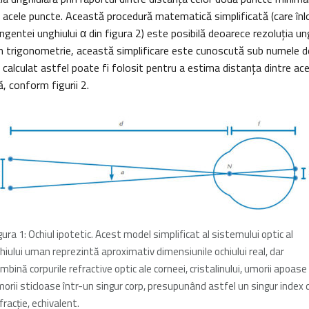
i acele puncte. Această procedură matematică simplificată (care înlo
ngentei unghiului α din figura 2) este posibilă deoarece rezoluţia u
. În trigonometrie, această simplificare este cunoscută sub numele 
 calculat astfel poate fi folosit pentru a estima distanţa dintre a
ă, conform figurii 2.
gura 1
: Ochiul ipotetic. Acest model simplificat al sistemului optic al
hiului uman reprezintă aproximativ
dimensiunile ochiului real, dar
mbină corpurile refractive optic ale corneei, cristalinului, umorii apoase 
orii sticloase într-un singur corp, presupunând astfel un singur index 
fracţie, echivalent.