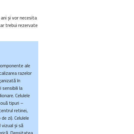
ani şi vor necesita
 ar trebui rezervate
u componente ale
calizarea razelor
ganizată în
sensibili la
ionare. Celulele
ouă tipuri –
centrul retinei,
de zi). Celulele
 vizual şi să
erică. Densitatea