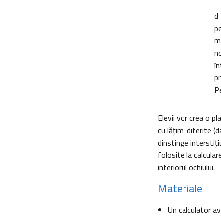
d 
pe
mi
no
în
pr
Pe
Elevii vor crea o pl
cu lăţimi diferite 
dinstinge interstiţi
folosite la calcular
interiorul ochiului.
Materiale
Un calculator a