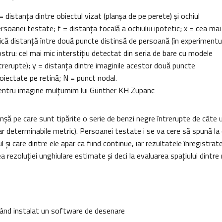
= distanţa dintre obiectul vizat (planşa de pe perete) şi ochiul
rsoanei testate
; f = distan
ţa focală a ochiului ipotetic
; x = cea mai
că distanţă între două puncte distinsă de persoană (în experimentu
stru: cel mai mic intersti
ţ
iu detectat din seria de bare cu modele
trerupte); y = distanţa dintre imaginile acestor două puncte
oiectate pe retină; N = punct nodal.
ntru imagine mulţumim lui Günther KH Zupanc
anşă pe care sunt tipărite o serie de benzi negre întrerupte de câte un
(dar determinabile metric). Persoanei testate i se va cere să spună la
ul şi care dintre ele apar ca fiind continue, iar rezultatele înregistrat
ea rezoluţiei unghiulare estimate şi deci la evaluarea spaţiului dintre 
vând instalat un software de desenare