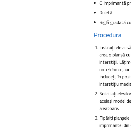
O imprimantă pre
Ruletă
Riglă gradată cu
Procedura
Instruiţi elevii
crea o planşă cu
interstiţii. Lăţi
mm şi 5mm, iar b
Includeţi, în poz
interstiţiu medi
Solicitaţi elevi
acelaşi model de
aleatoare.
Tipăriţi planşel
imprimantei din 