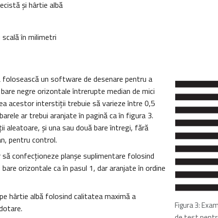
cistă şi hârtie albă
 scală în milimetri
 să folosească un software de desenare pentru a
 bare negre orizontale întrerupte median de mici
mea acestor interstiţii trebuie să varieze între 0,5
arele ar trebui aranjate în pagină ca în figura 3.
iţii aleatoare, şi una sau două bare întregi, fără
an, pentru control.
lor să confecţioneze planşe suplimentare folosind
 bare orizontale ca în pasul 1, dar aranjate în ordine
e pe hârtie albă folosind calitatea maximă a
Figura 3: Exa
dotare.
de test pent