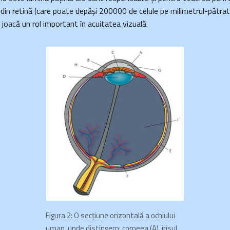
 din retină (care poate depăşi 200000 de celule pe milimetrul-pătra
) joacă un rol important în acuitatea vizuală.
Figura 2
: O sec
ţiune orizontală a ochiului
uman, unde distingem
: corneea (A), irisul