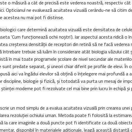
este o măsură a cât de precisă este vederea noastră, respectiv cât 
ici. Opticianul ne evaluează acuitatea vizuală cerându-ne să citim d
e acestea nu mai pot fi distinse.
i biologici care determină acuitatea vizuală este densitatea de celu
aseta ‘Cum funcţionează ochii noştri’). Iar aspectul acesta ridică o î
tea creşterea densităţii de receptori din retină să ne facă vederea 
 întrebare trebuie să luăm în considerare atât biologia văzului cât şi
stă în mai toate programele şcolare de nivel secundar ale materiilor 
e sunt predate separat, şi uneori chiar diferit pe profile de elevi. În
opusă aici va îngădui elevilor să obţină o înţelegere mai profundă a ac
 discipline, biologie şi fizică, şi totodată va purta un mesaj de imp
tiinţei moderne pot fi rezolvate cel mai bine prin lucru în echipă şi 
escrie un mod simplu de a evalua acuitatea vizuală prin crearea unei p
ularea rezoluţiei ochiului uman. Metoda poate fi folosită la estimarea
nă la care imaginile a două puncte pot fi identificate ca două obiect
ntar, disponibil în materialele adiţionale, leagă această distanţă d