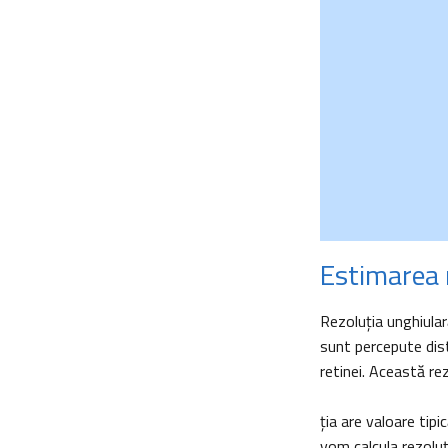
Estimarea 
Rezoluţia unghiula
sunt percepute dist
retinei. Această re
ţia are valoare tip
vom calcula rezoluţ