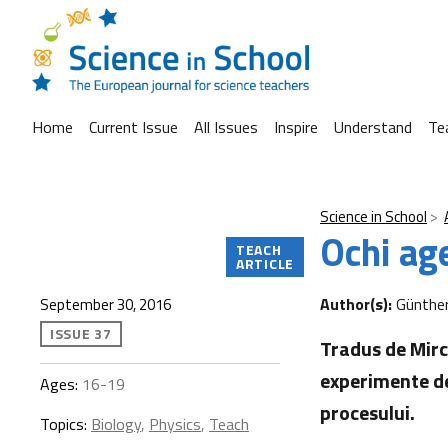
Home
Current Issue
All Issues
Inspire
Understand
Te
Science in School
Ochi ag
TEACH
ARTICLE
Author(s):
Günthe
September 30, 2016
ISSUE 37
Tradus de Mirc
experimente de 
Ages:
16-19
procesului.
Topics:
Biology
,
Physics
,
Teach