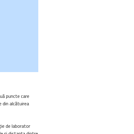
ouă puncte care
 din alcătuirea
ţie de laborator
e şi distanţa dintre