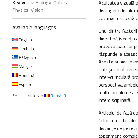
Keywords:
Biology
,
Optics
,
Acuitatea vizuală 
Physics
,
Vision
distingem detalii m
tot mai mici până c
Available languages
Unul dintre factori
din retină (vedeţi c
English
provocatoare: ar pu
Deutsch
răspunde la această
Ελληνικα
Aceste subiecte exi
Magyar
Totuşi, de obicei el
Română
inter-curriculară pr
Español
perspectiva ambelor
multe probleme ale ş
See all articles in
Română
interdisciplinară.
Articolul de faţă d
folosirea ei la calc
distanţe de pe reti
experiment compleme