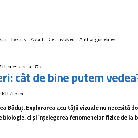
ach
Events
About
Get involved
Author guidelines
All Issues
Issue 37
eri: cât de bine putem vedea
r KH Zupanc
ea Băduţ. Explorarea acuităţii vizuale nu necesită d
biologie, ci şi înţelegerea fenomenelor fizice de la 