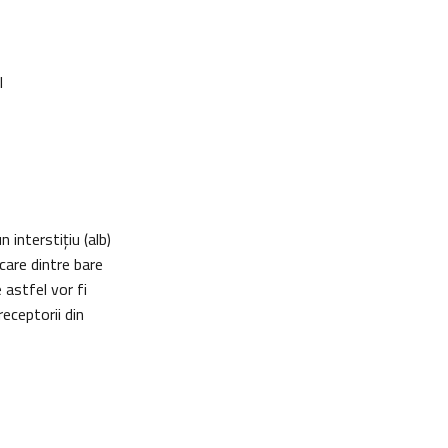
l
 interstiţiu (alb)
 care dintre bare
e astfel vor fi
receptorii din