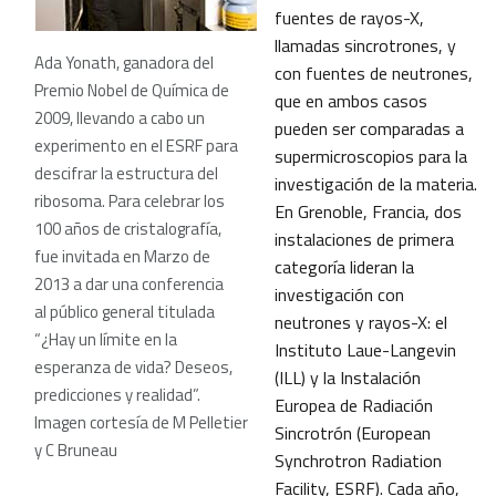
fuentes de rayos-X,
llamadas sincrotrones, y
Ada Yonath, ganadora del
con fuentes de neutrones,
Premio Nobel de Química de
que en ambos casos
2009, llevando a cabo un
pueden ser comparadas a
experimento en el ESRF para
supermicroscopios para la
descifrar la estructura del
investigación de la materia.
ribosoma. Para celebrar los
En Grenoble, Francia, dos
100 años de cristalografía,
instalaciones de primera
fue invitada en Marzo de
categoría lideran la
2013 a dar una conferencia
investigación con
al público general titulada
neutrones y rayos-X: el
“¿Hay un límite en la
Instituto Laue-Langevin
esperanza de vida? Deseos,
(ILL) y la Instalación
predicciones y realidad”.
Europea de Radiación
Imagen cortesía de M Pelletier
Sincrotrón (European
y C Bruneau
Synchrotron Radiation
Facility, ESRF). Cada año,