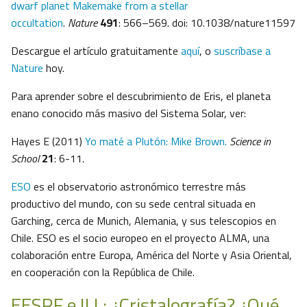
dwarf planet Makemake from a stellar
occultation
.
Nature
491
: 566–569. doi: 10.1038/nature11597
Descargue el artículo gratuitamente
aquí
, o
suscríbase a
Nature
hoy.
Para aprender sobre el descubrimiento de Eris, el planeta
enano conocido más masivo del Sistema Solar, ver:
Hayes E (2011)
Yo maté a Plutón: Mike Brown.
Science in
School
21
: 6-11.
ESO
es el observatorio astronómico terrestre más
productivo del mundo, con su sede central situada en
Garching, cerca de Munich, Alemania, y sus telescopios en
Chile. ESO es el socio europeo en el proyecto ALMA, una
colaboración entre Europa, América del Norte y Asia Oriental,
en cooperación con la República de Chile.
EESRF e ILL: ¿Cristalografía? ¿Qué