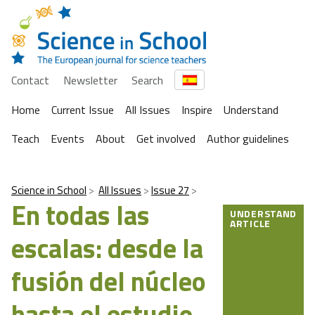
Contact
Newsletter
Search
Home
Current Issue
All Issues
Inspire
Understand
Teach
Events
About
Get involved
Author guidelines
Science in School
All Issues
Issue 27
En todas las
UNDERSTAND
ARTICLE
escalas: desde la
fusión del núcleo
hasta el estudio