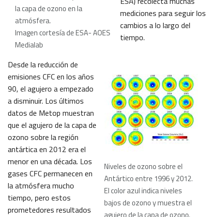
ESA) recolecta muchas
la capa de ozono en la
mediciones para seguir los
atmósfera.
cambios a lo largo del
Imagen cortesía de ESA- AOES
tiempo.
Medialab
Desde la reducción de
emisiones CFC en los años
90, el agujero a empezado
a disminuir. Los últimos
datos de Metop muestran
que el agujero de la capa de
ozono sobre la región
antártica en 2012 era el
menor en una década. Los
Niveles de ozono sobre el
gases CFC permanecen en
Antártico entre 1996 y 2012.
la atmósfera mucho
El color azul indica niveles
tiempo, pero estos
bajos de ozono y muestra el
prometedores resultados
agujero de la capa de ozono.