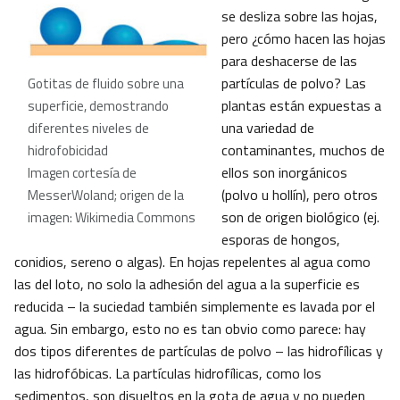
se desliza sobre las hojas,
pero ¿cómo hacen las hojas
para deshacerse de las
partículas de polvo? Las
Gotitas de fluido sobre una
plantas están expuestas a
superficie, demostrando
una variedad de
diferentes niveles de
contaminantes, muchos de
hidrofobicidad
ellos son inorgánicos
Imagen cortesía de
(polvo u hollín), pero otros
MesserWoland; origen de la
son de origen biológico (ej.
imagen: Wikimedia Commons
esporas de hongos,
conidios, sereno o algas). En hojas repelentes al agua como
las del loto, no solo la adhesión del agua a la superficie es
reducida – la suciedad también simplemente es lavada por el
agua. Sin embargo, esto no es tan obvio como parece: hay
dos tipos diferentes de partículas de polvo – las hidrofílicas y
las hidrofóbicas. La partículas hidrofílicas, como los
sedimentos, son disueltos en la gota de agua y no pueden