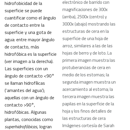
electrónico de barrido con
hidrofobicidad de la
magnificaciones de 300x
superficie se puede
(arriba), 2500x (centro) y
cuantificar como el ángulo
3000x (abajo) mostrando las
de contacto entre la
estructuras de cera en la
superficie y una gota de
superficie de una hoja de
agua: entre mayor ángulo
arroz, similares a las de las
de contacto, más
hojas de berro y de loto. La
hidrofóbica es la superficie
primera imagen muestra las
(ver imagen a la derecha).
protuberancias de cera en
Las superficies con un
medio de los estomas; la
ángulo de contacto <90°
segunda imagen muestra un
se llaman hidrofílicas
acercamiento al estoma; la
(‘amantes del agua’);
tercera imagen muestra las
aquellas con un ángulo de
papilas en la superficie de la
contacto >90°,
hoja y los finos detalles de
hidrofóbicas. Algunas
las estructuras de cera
plantas, conocidas como
Imágenes cortesía de Sarah
superhidrofóbicas
, logran