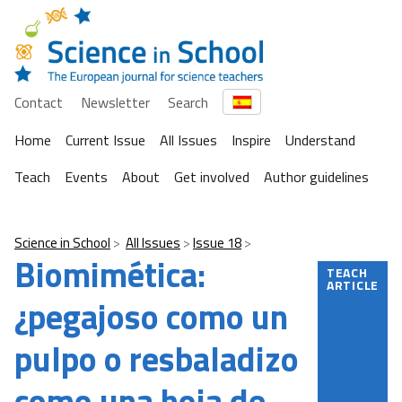
Contact
Newsletter
Search
Home
Current Issue
All Issues
Inspire
Understand
Teach
Events
About
Get involved
Author guidelines
Science in School
All Issues
Issue 18
Biomimética:
TEACH
ARTICLE
¿pegajoso como un
pulpo o resbaladizo
como una hoja de