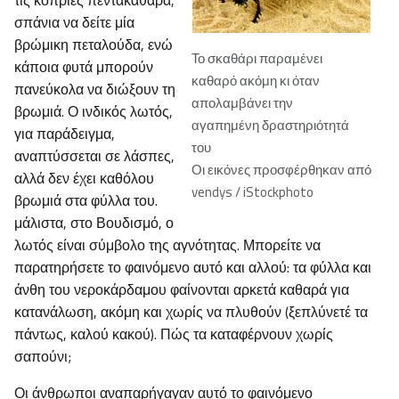
τις κοπριές πεντακάθαρα,
σπάνια να δείτε μία
βρώμικη πεταλούδα, ενώ
Το σκαθάρι παραμένει
κάποια φυτά μπορούν
καθαρό ακόμη κι όταν
πανεύκολα να διώξουν τη
απολαμβάνει την
βρωμιά. Ο ινδικός λωτός,
αγαπημένη δραστηριότητά
για παράδειγμα,
του
αναπτύσσεται σε λάσπες,
Οι εικόνες προσφέρθηκαν από
αλλά δεν έχει καθόλου
vendys / iStockphoto
βρωμιά στα φύλλα του.
μάλιστα, στο Βουδισμό, ο
λωτός είναι σύμβολο της αγνότητας. Μπορείτε να
παρατηρήσετε το φαινόμενο αυτό και αλλού: τα φύλλα και
άνθη του νεροκάρδαμου φαίνονται αρκετά καθαρά για
κατανάλωση, ακόμη και χωρίς να πλυθούν (ξεπλύνετέ τα
πάντως, καλού κακού). Πώς τα καταφέρνουν χωρίς
σαπούνι;
Οι άνθρωποι αναπαρήγαγαν αυτό το φαινόμενο