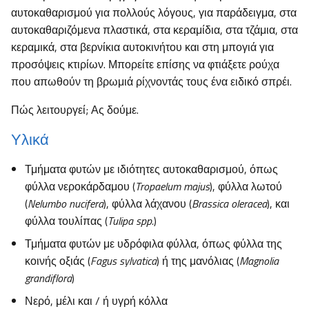
αυτοκαθαρισμού για πολλούς λόγους, για παράδειγμα, στα
αυτοκαθαριζόμενα πλαστικά, στα κεραμίδια, στα τζάμια, στα
κεραμικά, στα βερνίκια αυτοκινήτου και στη μπογιά για
προσόψεις κτιρίων. Μπορείτε επίσης να φτιάξετε ρούχα
που απωθούν τη βρωμιά ρίχνοντάς τους ένα ειδικό σπρέι.
Πώς λειτουργεί; Ας δούμε.
Υλικά
Τμήματα φυτών με ιδιότητες αυτοκαθαρισμού, όπως
φύλλα νεροκάρδαμου (
Tropaelum majus
), φύλλα λωτού
(
Nelumbo nucifera
), φύλλα λάχανου (
Brassica oleracea
), και
φύλλα τουλίπας (
Tulipa spp.
)
Τμήματα φυτών με υδρόφιλα φύλλα, όπως φύλλα της
κοινής οξιάς (
Fagus sylvatica
) ή της μανόλιας (
Magnolia
grandiflora
)
Νερό, μέλι και / ή υγρή κόλλα