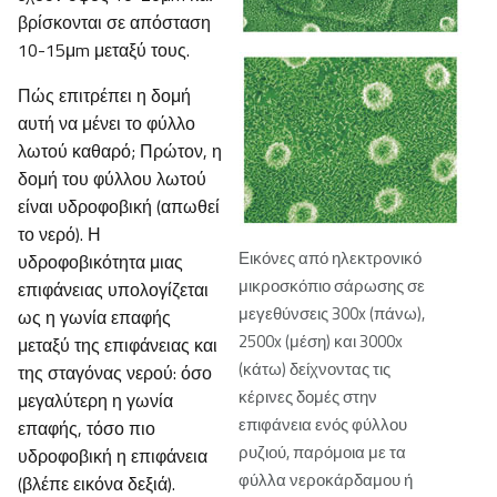
βρίσκονται σε απόσταση
10-15μm μεταξύ τους.
Πώς επιτρέπει η δομή
αυτή να μένει το φύλλο
λωτού καθαρό; Πρώτον, η
δομή του φύλλου λωτού
είναι υδροφοβική (απωθεί
το νερό). Η
Εικόνες από ηλεκτρονικό
υδροφοβικότητα μιας
μικροσκόπιο σάρωσης σε
επιφάνειας υπολογίζεται
μεγεθύνσεις 300x (πάνω),
ως η γωνία επαφής
2500x (μέση) και 3000x
μεταξύ της επιφάνειας και
(κάτω) δείχνοντας τις
της σταγόνας νερού: όσο
κέρινες δομές στην
μεγαλύτερη η γωνία
επιφάνεια ενός φύλλου
επαφής, τόσο πιο
ρυζιού, παρόμοια με τα
υδροφοβική η επιφάνεια
φύλλα νεροκάρδαμου ή
(βλέπε εικόνα δεξιά).