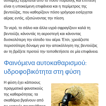
δύναμης) εξαρτάται από το πόσο πορώδης και επίπεδη
είναι η υποκείμενη επιφάνεια και η περίμετρος της
βεντούζας, που καθορίζουν πόσο γρήγορα εισέρχεται
αέρας εντός, εξισώνοντας την πίεση.
Το νερό, το σάλιο και άλλα υγρά σφραγίζουν καλά τη
βεντούζα, κάνοντάς τη αεροστεγή και κάνοντας
δυσκολότερη την είσοδο του αέρα. Έτσι, χρειάζεστε
περισσότερη δύναμη για την αποκόλληση της βεντούζας
αν τη βρέξετε προτού την τοποθετήσετε σε μία επιφάνεια.
Φαινόμενα αυτοκαθαρισμού:
υδροφοβικότητα στη φύση
Η φύση έχει κάποιους
πραγματικά φανατικούς
της καθαριότητας: τα
σκαθάρια βγαίνουν από