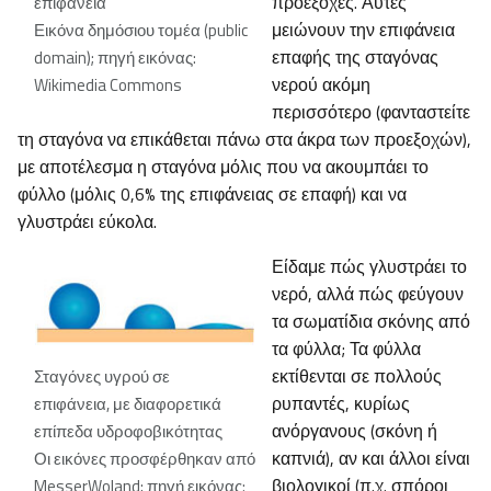
προεξοχές. Αυτές
επιφάνεια
μειώνουν την επιφάνεια
Εικόνα δημόσιου τομέα (public
επαφής της σταγόνας
domain); πηγή εικόνας:
νερού ακόμη
Wikimedia Commons
περισσότερο (φανταστείτε
τη σταγόνα να επικάθεται πάνω στα άκρα των προεξοχών),
με αποτέλεσμα η σταγόνα μόλις που να ακουμπάει το
φύλλο (μόλις 0,6% της επιφάνειας σε επαφή) και να
γλυστράει εύκολα.
Είδαμε πώς γλυστράει το
νερό, αλλά πώς φεύγουν
τα σωματίδια σκόνης από
τα φύλλα; Τα φύλλα
εκτίθενται σε πολλούς
Σταγόνες υγρού σε
ρυπαντές, κυρίως
επιφάνεια, με διαφορετικά
ανόργανους (σκόνη ή
επίπεδα υδροφοβικότητας
καπνιά), αν και άλλοι είναι
Οι εικόνες προσφέρθηκαν από
βιολογικοί (π.χ. σπόροι
MesserWoland; πηγή εικόνας: