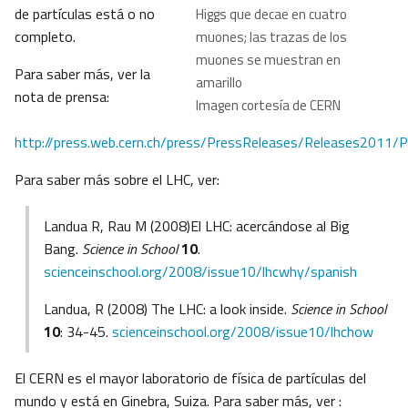
de partículas está o no
Higgs que decae en cuatro
completo.
muones; las trazas de los
muones se muestran en
Para saber más, ver la
amarillo
nota de prensa:
Imagen cortesía de CERN
http://press.web.cern.ch/press/PressReleases/Releases2011/
Para saber más sobre el LHC, ver:
Landua R, Rau M (2008)El LHC: acercándose al Big
Bang.
Science in School
10
.
scienceinschool.org/2008/issue10/lhcwhy/spanish
Landua, R (2008) The LHC: a look inside.
Science in School
10
: 34-45.
scienceinschool.org/2008/issue10/lhchow
El CERN es el mayor laboratorio de física de partículas del
mundo y está en Ginebra, Suiza. Para saber más, ver :