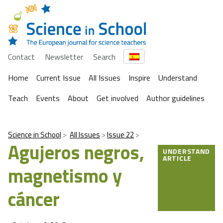
Contact
Newsletter
Search
Home
Current Issue
All Issues
Inspire
Understand
Teach
Events
About
Get involved
Author guidelines
Science in School
All Issues
Issue 22
Agujeros negros,
UNDERSTAND
ARTICLE
magnetismo y
cáncer