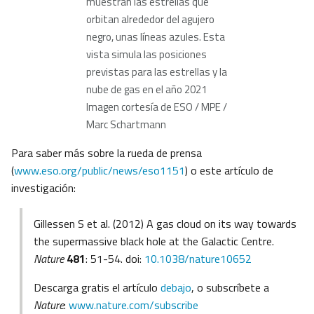
muestran las estrellas que
orbitan alrededor del agujero
negro, unas líneas azules. Esta
vista simula las posiciones
previstas para las estrellas y la
nube de gas en el año 2021
Imagen cortesía de ESO / MPE /
Marc Schartmann
Para saber más sobre la rueda de prensa
(
www.eso.org/public/news/eso1151
) o este artículo de
investigación:
Gillessen S et al. (2012) A gas cloud on its way towards
the supermassive black hole at the Galactic Centre.
Nature
481
: 51-54. doi:
10.1038/nature10652
Descarga gratis el artículo
debajo
, o subscríbete a
Nature
:
www.nature.com/subscribe