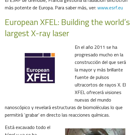
El ESRF de Grenoble, Francia gestiona la radiación sincrotrón
más potente de Europa. Para saber más, ver:
www.esrf.eu
European XFEL: Building the world’s
largest X-ray laser
En el año 2011 se ha
progresado mucho en la
construcción del que será
la mayor y más brillante
fuente de pulsos
ultracortos de rayos X. El
XFEL ofrecerá visiones
nuevas del mundo
nanoscópico y revelará estructuras de biomoléculas lo que
permitirá ‘grabar’ en directo las reacciones químicas.
Está excavado todo el
túnel y ya se ha