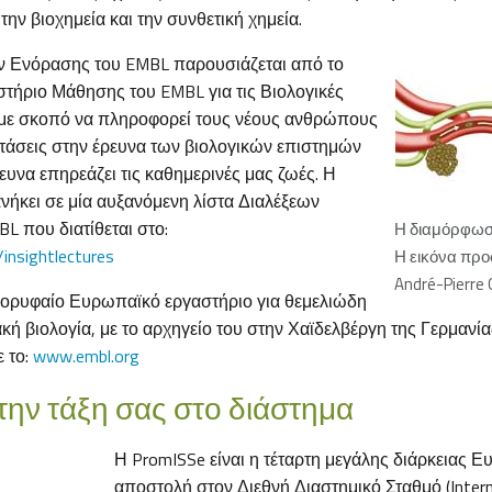
την βιοχημεία και την συνθετική χημεία.
ν Ενόρασης του EMBL παρουσιάζεται από το
ήριο Μάθησης του EMBL για τις Βιολογικές
 με σκοπό να πληροφορεί τους νέους ανθρώπους
 τάσεις στην έρευνα των βιολογικών επιστημών
ευνα επηρεάζει τις καθημερινές μας ζωές. Η
ανήκει σε μία αυξανόμενη λίστα Διαλέξεων
L που διατίθεται στο:
Η διαμόρφωσ
insightlectures
Η εικόνα πρ
André-Pierre O
 κορυφαίο Ευρωπαϊκό εργαστήριο για θεμελιώδη
κή βιολογία, με το αρχηγείο του στην Χαϊδελβέργη της Γερμανίας
ε το:
www.embl.org
 την τάξη σας στο διάστημα
Η PromISSe είναι η τέταρτη μεγάλης διάρκειας 
αποστολή στον Διεθνή Διαστημικό Σταθμό (Intern