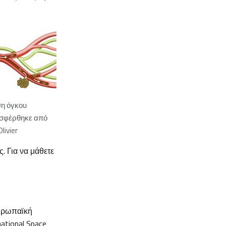
η όγκου
οσφέρθηκε από
livier
. Για να μάθετε
Ευρωπαϊκή
ational Space