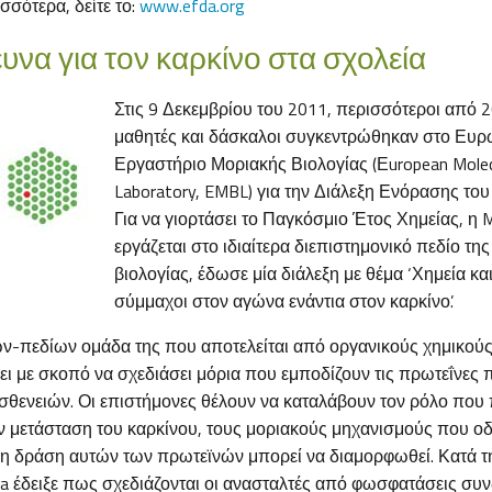
σσότερα, δείτε το:
www.efda.org
υνα για τον καρκίνο στα σχολεία
Στις 9 Δεκεμβρίου του 2011, περισσότεροι από 
μαθητές και δάσκαλοι συγκεντρώθηκαν στο Ευ
Εργαστήριο Μοριακής Βιολογίας (Εuropean Molec
Laboratory, EMBL) για την Διάλεξη Ενόρασης το
Για να γιορτάσει το Παγκόσμιο Έτος Χημείας, η 
εργάζεται στο ιδιαίτερα διεπιστημονικό πεδίο της
βιολογίας, έδωσε μία διάλεξη με θέμα ‘Χημεία κα
σύμμαχοι στον αγώνα ενάντια στον καρκίνο’.
-πεδίων ομάδα της που αποτελείται από οργανικούς χημικούς
ει με σκοπό να σχεδιάσει μόρια που εμποδίζουν τις πρωτεΐνες 
σθενειών. Οι επιστήμονες θέλουν να καταλάβουν τον ρόλο που 
 μετάσταση του καρκίνου, τους μοριακούς μηχανισμούς που ο
 η δράση αυτών των πρωτεϊνών μπορεί να διαμορφωθεί. Κατά τη
aja έδειξε πως σχεδιάζονται οι ανασταλτές από φωσφατάσεις συ