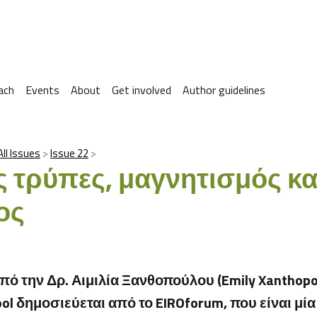
ach
Events
About
Get involved
Author guidelines
All Issues
Issue 22
 τρύπες, μαγνητισμός κα
ος
ό την Δρ. Αιμιλία Ξανθοπούλου (Emily Xanthopou
hool δημοσιεύεται από το EIROforum, που είναι μ