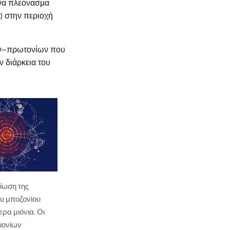
ένα πλεόνασμα
) στην περιοχή
ων–πρωτονίων που
ν διάρκεια του
ίωση της
υ μποζονίου
ερα μιόνια. Οι
μιονίων