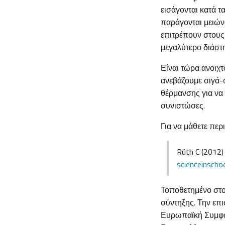
εισάγονται κατά τ
παράγονται μειών
επιτρέπουν στους
μεγαλύτερο διάστ
Είναι τώρα ανοιχτ
ανεβάζουμε σιγά-
θέρμανσης για να 
συνιστώσες.
Για να μάθετε περ
Rüth C (2012)
scienceinscho
Τοποθετημένο στο 
σύντηξης. Την επι
Ευρωπαϊκή Συμφων