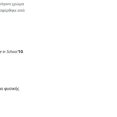
 κίτρινο χρώμα
οσφέρθηκε από
e in School
10
.
ιο φυσικής