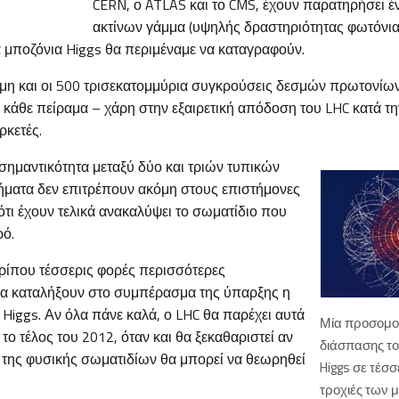
CERN, ο ATLAS και το CMS, έχουν παρατηρήσει 
ακτίνων γάμμα (υψηλής δραστηριότητας φωτόνια
α μποζόνια Higgs θα περιμέναμε να καταγραφούν.
μη και οι 500 τρισεκατομμύρια συγκρούσεις δεσμών πρωτονί
κάθε πείραμα – χάρη στην εξαιρετική απόδοση του LHC κατά τη
ρκετές.
 σημαντικότητα μεταξύ δύο και τριών τυπικών
ήματα δεν επιτρέπουν ακόμη στους επιστήμονες
τι έχουν τελικά ανακαλύψει το σωματίδιο που
ρό.
ρίπου τέσσερις φορές περισσότερες
να καταλήξουν στο συμπέρασμα της ύπαρξης η
 Higgs. Αν όλα πάνε καλά, ο LHC θα παρέχει αυτά
Μία προσομο
 το τέλος του 2012, όταν και θα ξεκαθαριστεί αν
διάσπασης το
ο της φυσικής σωματιδίων θα μπορεί να θεωρηθεί
Higgs σε τέσσ
τροχιές των 