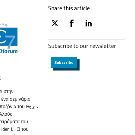
Share this article
twitter
facebook
linkedin
Subscribe to our
newsletter
Subscribe
s
ει στην
ένα σεμινάριο
ποζόνια του Higgs
ολλούς
πειράματα του
der, LHC) του