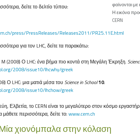
φαίνονται με
σσότερα, δείτε το δελτίο τύπου:
Η εικόνα πρ
CERN
cern.ch/press/PressReleases/Releases2011/PR25.11E.html
ισσότερα για τον LHC, δείτε τα παρακάτω:
u M (2008) Ο LHC: ένα βήμα πιο κοντά στη Μεγάλη Έκρηξη.
Scienc
ol.org/2008/issue10/lhcwhy/greek
08) Ο LHC: μια ματιά μέσα του
Science in School
10
.
ol.org/2008/issue10/lhchow/greek
ύη, Ελβετία, το CERN είναι το μεγαλύτερο στον κόσμο εργαστήρ
α μάθετε περισσότερα, δείτε το:
www.cern.ch
 Μία χιονόμπαλα στην κόλαση