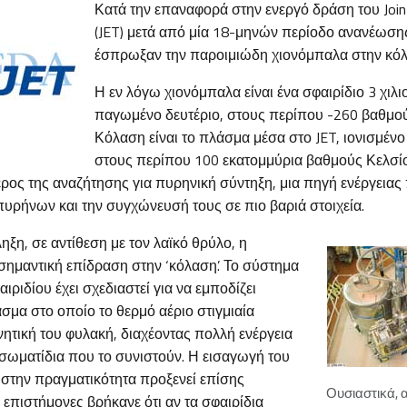
Κατά την επαναφορά στην ενεργό δράση του Join
(JET) μετά από μία 18-μηνών περίοδο ανανέωσης
έσπρωξαν την παροιμιώδη χιονόμπαλα στην κόλ
Η εν λόγω χιονόμπαλα είναι ένα σφαιρίδιο 3 χιλ
παγωμένο δευτέριο, στους περίπου -260 βαθμού
Κόλαση είναι το πλάσμα μέσα στο JET, ιονισμένο
στους περίπου 100 εκατομμύρια βαθμούς Κελσίο
έρος της αναζήτησης για πυρηνική σύντηξη, μια πηγή ενέργειας 
υρήνων και την συγχώνευσή τους σε πιο βαριά στοιχεία.
ξη, σε αντίθεση με τον λαϊκό θρύλο, η
 σημαντική επίδραση στην ‘κόλαση’. Το σύστημα
ιριδίου έχει σχεδιαστεί για να εμποδίζει
σμα στο οποίο το θερμό αέριο στιγμιαία
νητική του φυλακή, διαχέοντας πολλή ενέργεια
 σωματίδια που το συνιστούν. Η εισαγωγή του
 στην πραγματικότητα προξενεί επίσης
Ουσιαστικά, 
ι επιστήμονες βρήκανε ότι αν τα σφαιρίδια