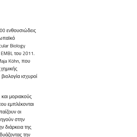
200 ενθουσιώδεις
ρωπαϊκό
ular Biology
υ EMBL του 2011.
Maja Köhn, που
 χημικής
ι βιολογία ισχυροί
 και μοριακούς
που εμπλέκονται
παίζουν οι
δηγούν στην
ν διάρκεια της
νδυάζοντας την