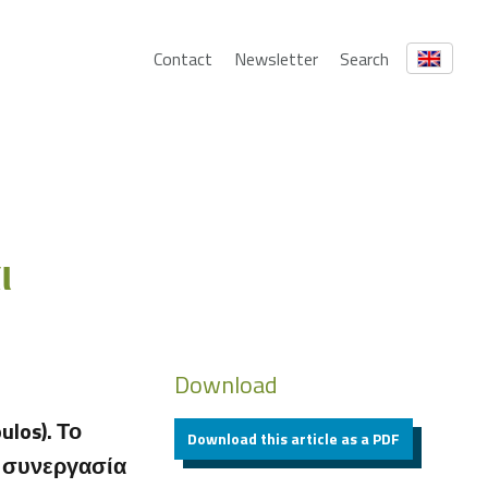
Contact
Newsletter
Search
ι
Download
los). Το
Download this article as a PDF
ία συνεργασία