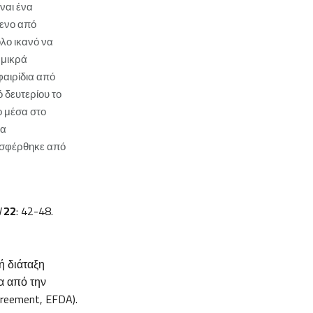
ναι ένα
ενο από
λο ικανό να
0 μικρά
αιρίδια από
 δευτερίου το
 μέσα στο
μα
οσφέρθηκε από
l
22
: 42-48.
ή διάταξη
α από την
reement, EFDA).