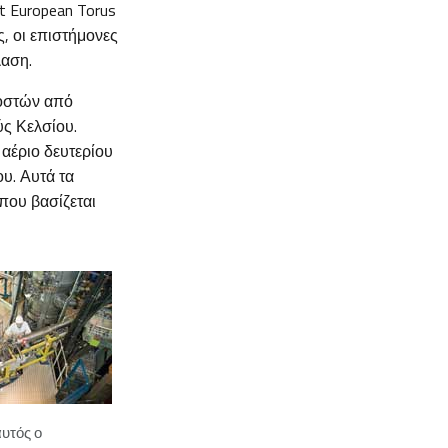
t European Torus
, οι επιστήμονες
αση.
ιοστών από
ς Κελσίου.
 αέριο δευτερίου
υ. Αυτά τα
που βασίζεται
αυτός ο