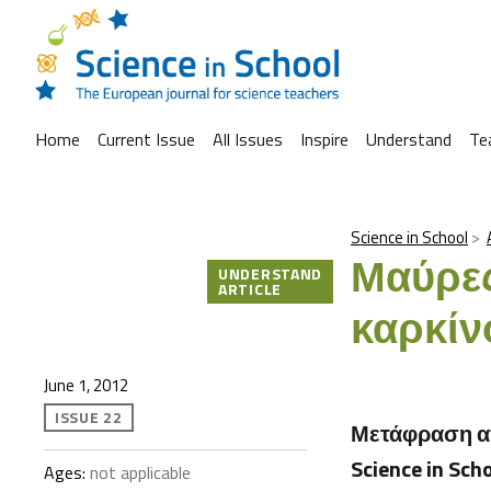
Home
Current Issue
All Issues
Inspire
Understand
Te
Science in School
Μαύρες
UNDERSTAND
ARTICLE
καρκίν
June 1, 2012
ISSUE 22
Μετάφραση απ
Science in Sc
Ages:
not applicable