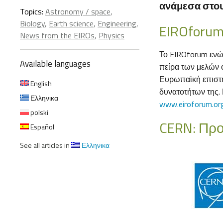
ανάμεσα στου
Topics:
Astronomy / space
,
Biology
,
Earth science
,
Engineering
,
EIROforu
News from the EIROs
,
Physics
Το EIROforum ενών
Available languages
πείρα των μελών ο
Ευρωπαϊκή επιστή
English
δυνατοτήτων της. 
Ελληνικα
www.eiroforum.or
polski
CERN: Προ
Español
See all articles in
Ελληνικα