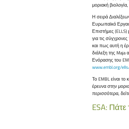
μοριακή βιολογία, 
Η σειρά Διαλέξεω
Ευρωπαϊκό Εργαστ
Επιστήμες (ELLS)
για τις σύγχρονες
και πως αυτή η έρ
διάλεξη της Maja 
Ενόρασης του EMB
www.embl.org/ells/
Το EMBL είναι το
έρευνα στην μορια
περισσότερα, δείτ
ESA: Πάτε