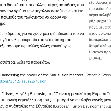
εξοπλισμός εί
ακτά διαστήματα, οι πολλές μικρές αστάθειες που
τροφοδοτούμ
ουν τον αριθμό των μεγάλων ασταθειών, και έτσι
αέριο πολυβό
 παλμούς του πλάσματος να δρουν για
ρίξει μέχρι 5
ημα.
παγωμένα σφ
ός ο δρόμος για να ξεκινήσει η διαδικασία του να
σχάσιμο υλικό
σιγά την θερμοκρασία στα νέα συστήματα
δευτερόλεπτο
εξετάσουμε τις πολλές άλλες καινούργιες
θερμό πλάσ
Η εικόνα πρ
EFDA-JET
ισσότερα, δείτε τα παρακάτω:
 Harnessing the power of the Sun: fusion reactors.
Science in Schoo
ol.org/2012/issue22/fusion
Culham, Μεγάλη Βρετανία, το JET είναι η μεγαλύτερη Ευρωπαϊκ
στημονική εκμετάλλευση του JET μπορεί να αναλάβει κανείς μέσ
ία Ανάπτυξης της Σύντηξης (European Fusion Development Ag