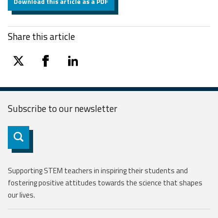
Download this article as a PDF
Share this article
twitter
facebook
linkedin
Subscribe to our
newsletter
Subscribe
Supporting STEM teachers in inspiring their students and
fostering positive attitudes towards the science that shapes
our lives.