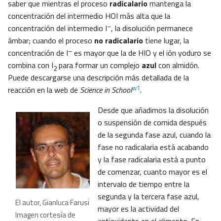
saber que mientras el proceso
radicalario
mantenga la
concentración del intermedio HOI más alta que la
–
concentración del intermedio I
, la disolución permanece
ámbar; cuando el proceso
no radicalario
tiene lugar, la
–
concentración de I
es mayor que la de HIO y el ión yoduro se
combina con I
para formar un complejo
azul
con almidón.
2
Puede descargarse una descripción más detallada de la
w1
reacción en la web de
Science in School
.
Desde que añadimos la disolución
o suspensión de comida después
de la segunda fase azul, cuando la
fase no radicalaria está acabando
y la fase radicalaria está a punto
de comenzar, cuanto mayor es el
intervalo de tiempo entre la
segunda y la tercera fase azul,
El autor, Gianluca Farusi
mayor es la actividad del
Imagen cortesía de