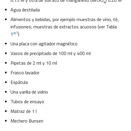
0.15 M y otra de sulfato de manganeso (MnSO
) 0.20 M
4
Agua destilada
Alimentos y bebidas, por ejemplo muestras de vino, té,
infusiones; muestras de extractos acuosos (ver Tabla
w1
1
)
Una placa con agitador magnético
Vasos de precipitado de 100 ml y 400 ml
Pipetas de 2 ml y 10 ml
Frasco lavador
Espátula
Una varilla de vidrio
Tubos de ensayo
Matraz de 1 l
Mechero Bunsen