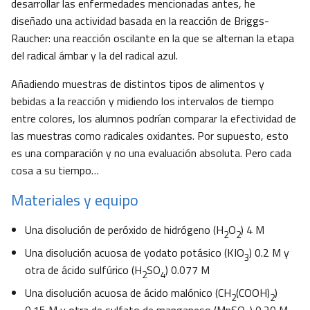
desarrollar las enfermedades mencionadas antes, he
diseñado una actividad basada en la reacción de Briggs-
Raucher: una reacción oscilante en la que se alternan la etapa
del radical ámbar y la del radical azul.
Añadiendo muestras de distintos tipos de alimentos y
bebidas a la reacción y midiendo los intervalos de tiempo
entre colores, los alumnos podrían comparar la efectividad de
las muestras como radicales oxidantes. Por supuesto, esto
es una comparación y no una evaluación absoluta. Pero cada
cosa a su tiempo…
Materiales y equipo
Una disolución de peróxido de hidrógeno (H
O
) 4 M
2
2
Una disolución acuosa de yodato potásico (KIO
) 0.2 M y
3
otra de ácido sulfúrico (H
SO
) 0.077 M
2
4
Una disolución acuosa de ácido malónico (CH
(COOH)
)
2
2