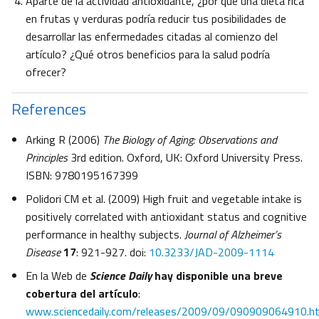
Aparte de la actividad antioxidante, ¿por qué una dieta rica
en frutas y verduras podría reducir tus posibilidades de
desarrollar las enfermedades citadas al comienzo del
artículo? ¿Qué otros beneficios para la salud podría
ofrecer?
References
Arking R (2006)
The Biology of Aging: Observations and
Principles
3rd edition. Oxford, UK: Oxford University Press.
ISBN: 9780195167399
Polidori CM et al. (2009) High fruit and vegetable intake is
positively correlated with antioxidant status and cognitive
performance in healthy subjects.
Journal of Alzheimer’s
Disease
17
: 921-927. doi:
10.3233/JAD-2009-1114
En la Web de
Science Daily
hay disponible una breve
cobertura del artículo
:
www.sciencedaily.com/releases/2009/09/090909064910.h