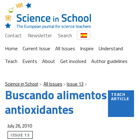
Contact
Newsletter
Search
Home
Current Issue
All Issues
Inspire
Understand
Teach
Events
About
Get involved
Author guidelines
Science in School
All Issues
Issue 13
Buscando alimentos
TEACH
ARTICLE
antioxidantes
July 26, 2010
ISSUE 13