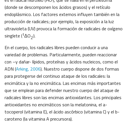
es el radical hidroxilo (HO·), que se halla en el peroxisoma
(donde se descomponen los ácidos grasos) y el retículo
endoplásmico. Los factores externos influyen también en la
producción de radicales; por ejemplo, la exposición a la luz
ultravioleta (UV) provoca la formación de radicales de oxígeno
1
singlete (
ΔO
·).
2
En el cuerpo, los radicales libres pueden conducir a una
variedad de problemas. Particularmente, pueden reaccionar
con –y dañar- lípidos, proteínas y ácidos nucleicos, como el
ADN (
Arking, 2006
). Nuestro cuerpo dispone de dos formas
para protegerse del continuo ataque de los radicales: la
encimática y la no encimática. Las encimas más importantes
que se emplean para defender nuestro cuerpo del ataque de
radicales libres son las encimas antioxidantes. Los principales
antioxidantes no encimáticos son la melatonina, el a-
tocoperol (vitamina E), el ácido ascórbico (vitamina C) y el b-
caroteno (la vitamina A precursora).