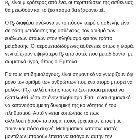
R
είναι μικρότερος από ένα, οι περιπτώσεις της ασθένειας
0
θα μειωθούν και το ξέσπασμα θα εξαφανιστεί..
Ο R
διαφέρει ανάλογα με το πόσον καιρό ο ασθενής είναι
0
σε φάση μετάδοσης της ασθένειας, τον αριθμό των
ευάλωτων ατόμων στον πληθυσμό και τον τρόπο
μετάδοσης. Οι αερομεταδιδόμενες ασθένειες όπως η ιλαρά,
γενικά έχουν υψηλότερο R
από αυτές που μεταδίδονται με
0
σωματικά υγρά, όπως ο Έμπολα.
Για τους επιδημιολόγους, είναι σημαντικό να γνωρίζουν όχι
μόνο τον αριθμό των ανθρώπων που ένα άτομο μπορεί να
μολύνει (R
), αλλά επίσης πώς το ξέσπασμα μπορεί να
0
εξαπλωθεί μέσα σε έναν πληθυσμό. Έτσι, είναι σημαντικό
να κατανοήσουμε τη δυναμική της κοινότητας ή του
πληθυσμού. Αυτό γίνεται κοιτώντας το πώς
αλληλοεπιδρούν τα άτομα: ποιος έρχεται σε επαφή με
ποιον και πόσο συχνά. Μαθηματικοί κατασκευαστές
μοντέλων μπορούν έπειτα να εισάγουν αυτήν την