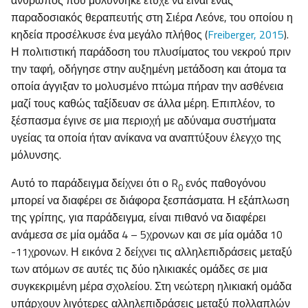
άνθρωπος που μολύνθηκε έτυχε να είναι ένας
παραδοσιακός θεραπευτής στη Σιέρα Λεόνε, του οποίου η
κηδεία προσέλκυσε ένα μεγάλο πλήθος (
Freiberger, 2015
).
Η πολιτιστική παράδοση του πλυσίματος του νεκρού πριν
την ταφή, οδήγησε στην αυξημένη μετάδοση και άτομα τα
οποία άγγιξαν το μολυσμένο πτώμα πήραν την ασθένεια
μαζί τους καθώς ταξίδευαν σε άλλα μέρη. Επιπλέον, το
ξέσπασμα έγινε σε μια περιοχή με αδύναμα συστήματα
υγείας τα οποία ήταν ανίκανα να αναπτύξουν έλεγχο της
μόλυνσης.
Αυτό το παράδειγμα δείχνει ότι ο R
ενός παθογόνου
0
μπορεί να διαφέρει σε διάφορα ξεσπάσματα. Η εξάπλωση
της γρίπης, για παράδειγμα, είναι πιθανό να διαφέρει
ανάμεσα σε μία ομάδα 4 – 5χρονων και σε μία ομάδα 10
-11χρονων. Η εικόνα 2 δείχνει τις αλληλεπιδράσεις μεταξύ
των ατόμων σε αυτές τις δύο ηλικιακές ομάδες σε μια
συγκεκριμένη μέρα σχολείου. Στη νεώτερη ηλικιακή ομάδα
υπάρχουν λιγότερες αλληλεπιδράσεις μεταξύ πολλαπλών