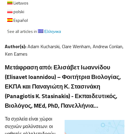
Lietuvos
polski
Español
See all articles in
Ελληνικα
Author(s):
Adam Kucharski, Clare Wenham, Andrew Conlan,
Ken Eames
Μετάφραση από: Ελισάβετ Ιωαννίδου
(Elisavet Ioannidou) – Φοιτήτρια Βιολογίας,
ΕΚΠΑ και Παναγιώτη Κ. Στασινάκη
(Panagiotis K. Stasinakis) - Εκπαιδευτικός,
Βιολόγος, MEd, PhD, Πανελλήνια…
Τα σχολεία είναι χώροι
συχνών μολύνσεων: οι
μαθητές αλληλεπιδρούν