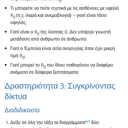
0
Τι μπορείτε να πείτε σχετικά με τις ασθένειες με υψηλό
R
(π.χ. ιλαρά και ανεμοβλογιά) – γιατί είναι τόσο
0
υψηλός;
Γιατί είναι ο R
της λύσσας 0; Δεν υπάρχει γνωστή
0
μετάδοση από άνθρωπο σε άνθρωπο.
Γιατί ο Έμπολα είναι αιτία ανησυχίας όταν έχει μικρή
τιμή R
;
0
Γιατί μπορεί το R
του ίδιου παθογόνου να διαφέρει
0
ανάμεσα σε διάφορα ξεσπάσματα;
Δραστηριότητα 3: Συγκρίνοντας
δίκτυα
Διαδιδικασία
w
1
Δείξε σε όλη την τάξη τα διαγράμματα
δύο