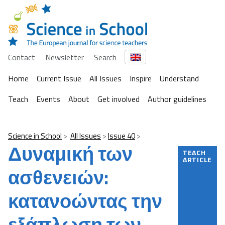
Contact
Newsletter
Search
Home
Current Issue
All Issues
Inspire
Understand
Teach
Events
About
Get involved
Author guidelines
Science in School
All Issues
Issue 40
Δυναμική των
TEACH
ARTICLE
ασθενειών:
κατανοώντας την
εξάπλωση των